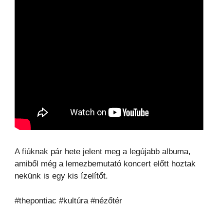
A fiúknak pár hete jelent meg a legújabb albuma,
amiből még a lemezbemutató koncert előtt hoztak
nekünk is egy kis ízelítőt.
#thepontiac #kultúra #nézőtér