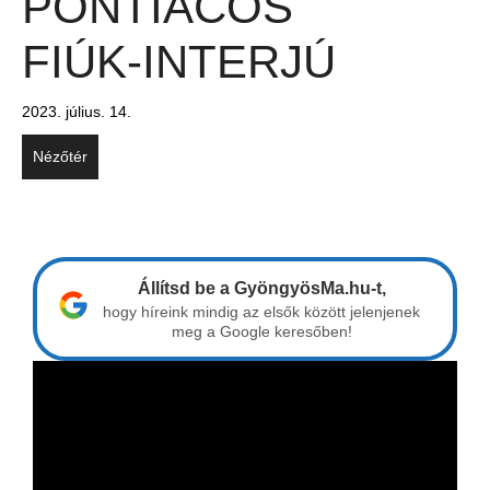
PONTIACOS
FIÚK-INTERJÚ
2023. július. 14.
Nézőtér
Állítsd be a GyöngyösMa.hu-t,
hogy híreink mindig az elsők között jelenjenek
meg a Google keresőben!