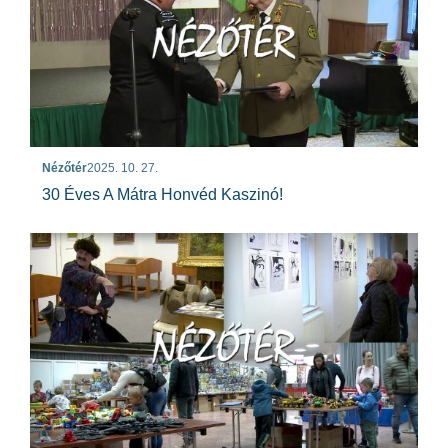
Nézőtér
2025. 10. 27.
30 Éves A Mátra Honvéd Kaszinó!