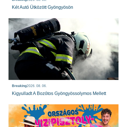
Két Autó Ütközött Gyöngyösön
Breaking
2026. 08. 06.
Kigyulladt A Bozótos Gyöngyössolymos Mellett