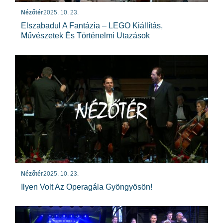
Nézőtér
2025. 10. 23.
Elszabadul A Fantázia – LEGO Kiállítás,
Művészetek És Történelmi Utazások
Nézőtér
2025. 10. 23.
Ilyen Volt Az Operagála Gyöngyösön!