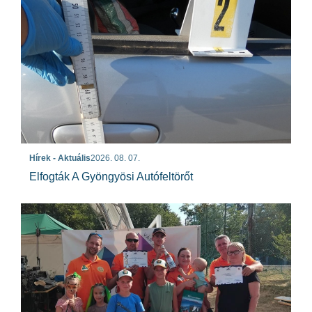
Hírek - Aktuális
2026. 08. 07.
Elfogták A Gyöngyösi Autófeltörőt