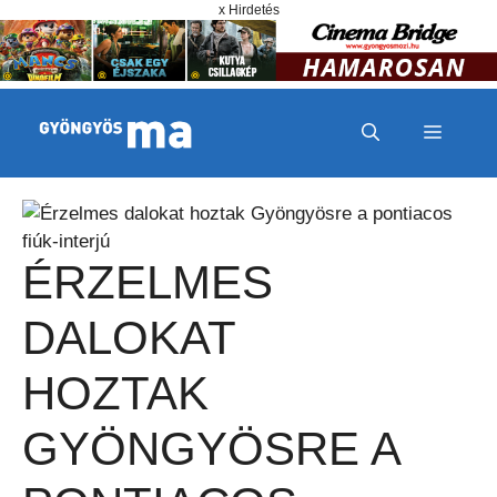
Megszakítás
Kilépés a tartalomba
x Hirdetés
MENÜ
ÉRZELMES
DALOKAT
HOZTAK
GYÖNGYÖSRE A