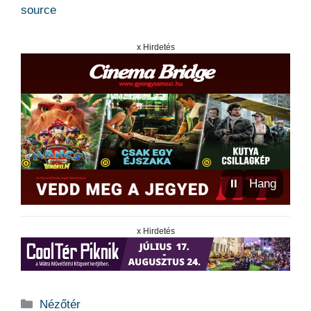
source
x Hirdetés
⏸
Hang
x Hirdetés
Kategória
Nézőtér