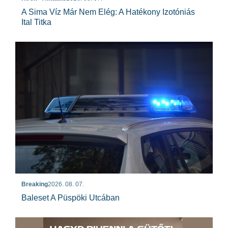
A Sima Víz Már Nem Elég: A Hatékony Izotóniás
Ital Titka
Breaking
2026. 08. 07.
Baleset A Püspöki Utcában