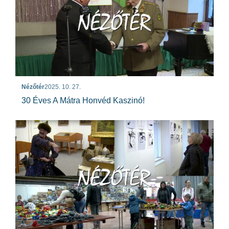
Nézőtér
2025. 10. 27.
30 Éves A Mátra Honvéd Kaszinó!