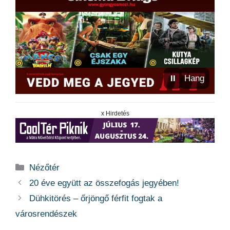
⏸
Hang
x Hirdetés
Kategória
Nézőtér
20 éve együtt az összefogás jegyében!
Dühkitörés – őrjöngő férfit fogtak a
városrendészek