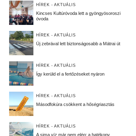
HÍREK - AKTUÁLIS
Kincses Kultúróvoda lett a gyöngyösoroszi
óvoda
HÍREK - AKTUÁLIS
Új zebrával lett biztonságosabb a Mátrai út
HÍREK - AKTUÁLIS
Így kerüld el a fertőzéseket nyáron
HÍREK - AKTUÁLIS
Másodfokúra csökkent a hőségriasztás
HÍREK - AKTUÁLIS
A sima víz már nem elég: a hatékony