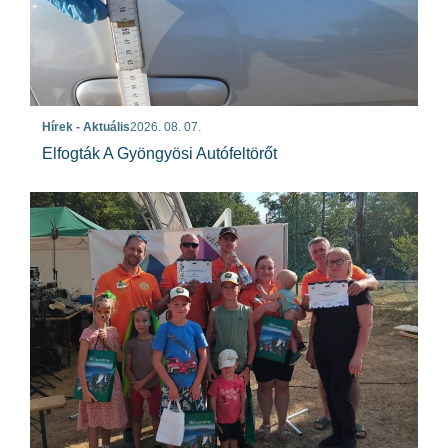
Hírek - Aktuális
2026. 08. 07.
Elfogták A Gyöngyösi Autófeltörőt