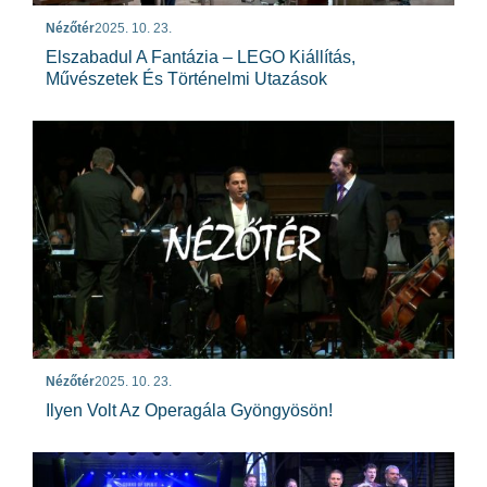
Nézőtér
2025. 10. 23.
Elszabadul A Fantázia – LEGO Kiállítás,
Művészetek És Történelmi Utazások
Nézőtér
2025. 10. 23.
Ilyen Volt Az Operagála Gyöngyösön!