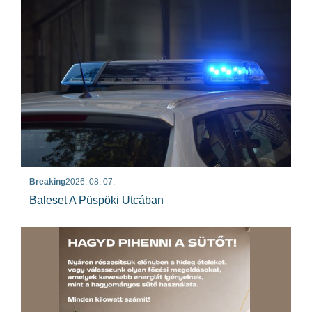
Breaking
2026. 08. 07.
Baleset A Püspöki Utcában