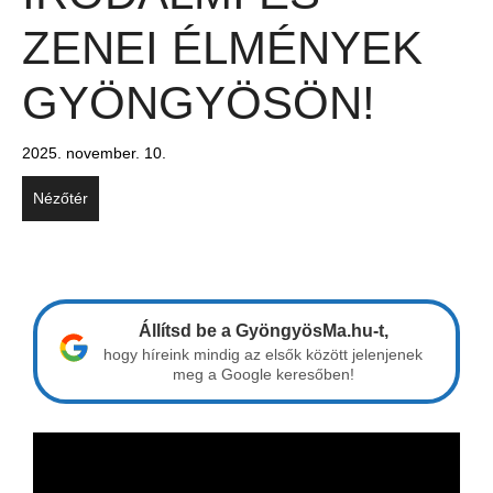
ZENEI ÉLMÉNYEK
GYÖNGYÖSÖN!
2025. november. 10.
Nézőtér
Állítsd be a GyöngyösMa.hu-t,
hogy híreink mindig az elsők között jelenjenek
meg a Google keresőben!