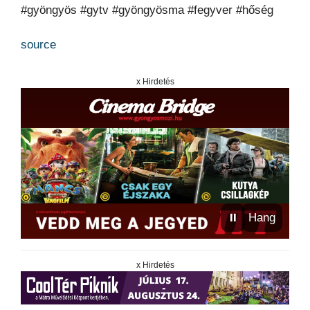
#gyöngyös #gytv #gyöngyösma #fegyver #hőség
source
x Hirdetés
⏸
Hang
x Hirdetés