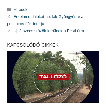
Kategória
Híradók
Érzelmes dalokat hoztak Gyöngyösre a
pontiacos fiúk-interjú
Új játszóeszközök kerülnek a Pesti útra
KAPCSOLÓDÓ CIKKEK