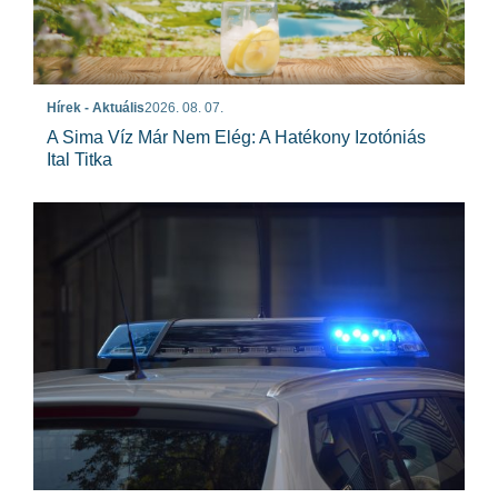
Hírek - Aktuális
2026. 08. 07.
A Sima Víz Már Nem Elég: A Hatékony Izotóniás
Ital Titka