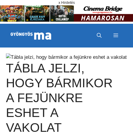
Megszakítás
Kilépés a tartalomba
x Hirdetés
MENÜ
TÁBLA JELZI,
HOGY BÁRMIKOR
A FEJÜNKRE
ESHET A
VAKOLAT