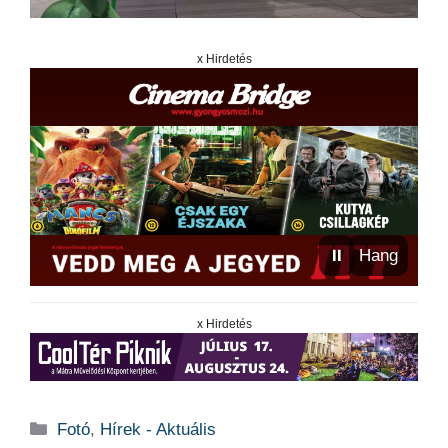
x Hirdetés
⏸
Hang
x Hirdetés
Kategória
Fotó
,
Hírek - Aktuális