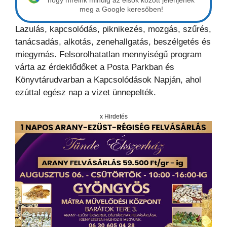
hogy híreink mindig az elsők között jelenjenek
meg a Google keresőben!
Lazulás, kapcsolódás, piknikezés, mozgás, szűrés,
tanácsadás, alkotás, zenehallgatás, beszélgetés és
miegymás. Felsorolhatatlan mennyiségű program
várta az érdeklődőket a Posta Parkban és
Könyvtárudvarban a Kapcsolódások Napján, ahol
ezúttal egész nap a vizet ünnepelték.
x Hirdetés