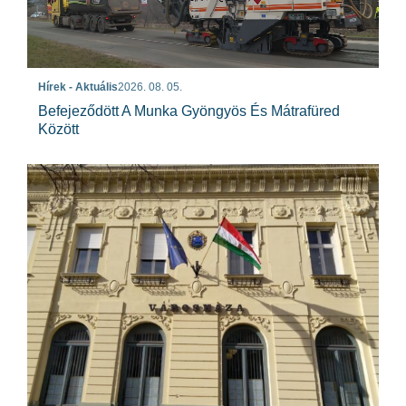
Hírek - Aktuális
2026. 08. 05.
Befejeződött A Munka Gyöngyös És Mátrafüred
Között