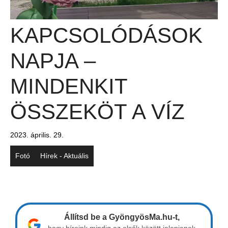
KAPCSOLÓDÁSOK
NAPJA –
MINDENKIT
ÖSSZEKÖT A VÍZ
2023. április. 29.
Fotó
Hírek - Aktuális
Állítsd be a GyöngyösMa.hu-t,