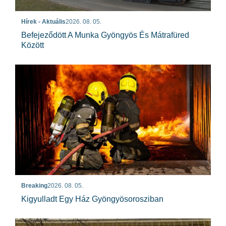
Hírek - Aktuális
2026. 08. 05.
Befejeződött A Munka Gyöngyös És Mátrafüred
Között
Breaking
2026. 08. 05.
Kigyulladt Egy Ház Gyöngyösorosziban