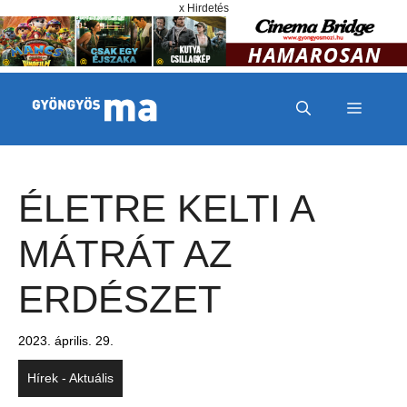
Megszakítás
Kilépés a tartalomba
x Hirdetés
MENÜ
ÉLETRE KELTI A
MÁTRÁT AZ
ERDÉSZET
2023. április. 29.
Hírek - Aktuális