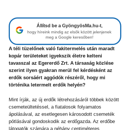
Állítsd be a GyöngyösMa.hu-t,
hogy híreink mindig az elsők között jelenjenek
meg a Google keresőben!
A téli tüzelőnek való fakitermelés után maradt
kopár területeket igyekszik életre kelteni
tavasszal az Egererdő Zrt. A társaság közlése
szerint ilyen gyakran merül fel kérdésként az
erdők sorsáért aggódók részéről, hogy mi
történika letermelt erdők helyén?
Mint írják, az új erdők létrehozásáról többek között
csemeteültetéssel, a fiatalosok folyamatos
ápolásával, az esetlegesen károsodott csemeték
pótlásával gondoskodik az erdőgazda. Az erdőbe
látogatók számára a néhány centiméteres