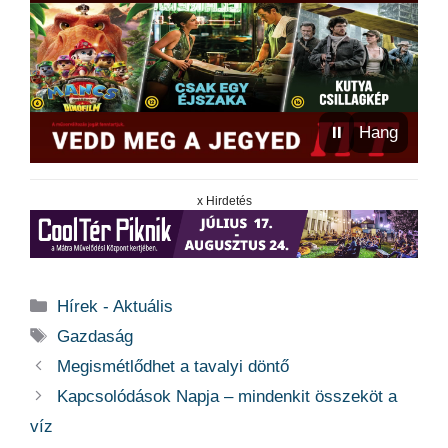
⏸
Hang
x Hirdetés
Kategória
Hírek - Aktuális
Címkék
Gazdaság
Megismétlődhet a tavalyi döntő
Kapcsolódások Napja – mindenkit összeköt a
víz