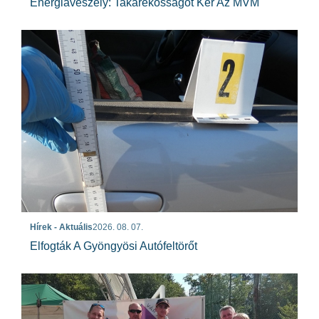
Energiaveszély: Takarékosságot Kér Az MVM
Hírek - Aktuális
2026. 08. 07.
Elfogták A Gyöngyösi Autófeltörőt