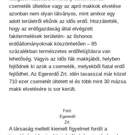
csemeték ültetése vagy az apró makkok elvetése
azonban nem olyan látványos, mint amikor egy
adott területről eltűnik az idős erdő. Hozzátették,
hogy az erdőgazdaság által elvégzett
fakitermelések területén- az őshonos
erdőállományoknak köszönhetően – 85
százalékban természetes erdőfelújításra van
lehetőség. Vagyis az idős fák makkjából, helyben
fejlődnek ki azok a csemeték, melyekből fiatal erdő
fejlődhet. Az Egererdő Zrt. idén tavasszal már közel
710 ezer csemetét ültetett el és több mint 30 mázsa
makk elvetésére is sor került.
Fotó:
Egererdő
Zrt.
A társaság mellett kiemelt figyelmet fordít a