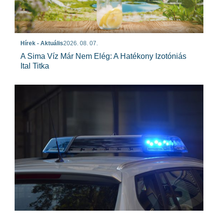
Hírek - Aktuális
2026. 08. 07.
A Sima Víz Már Nem Elég: A Hatékony Izotóniás
Ital Titka