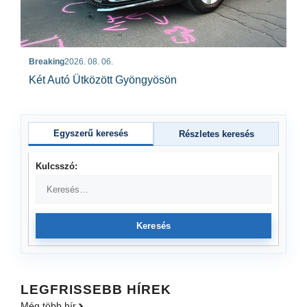
Breaking
2026. 08. 06.
Két Autó Ütközött Gyöngyösön
Egyszerű keresés
Részletes keresés
Kulcsszó:
Keresés
LEGFRISSEBB HÍREK
Még több hír