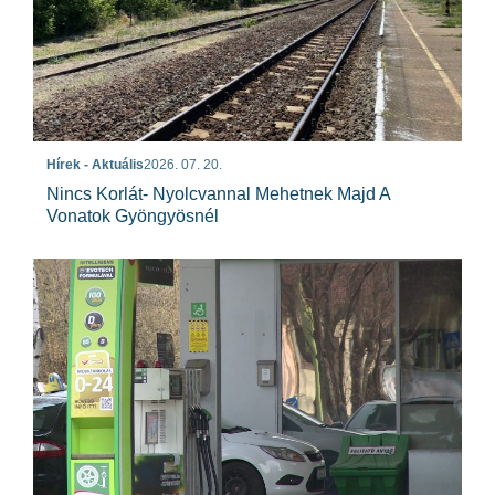
Hírek - Aktuális
2026. 07. 20.
Nincs Korlát- Nyolcvannal Mehetnek Majd A
Vonatok Gyöngyösnél