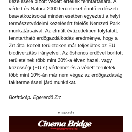
kezelésére bízott védett értékek fenntartására. A
védett és Natura 2000 területeket érintő erdészeti
beavatkozásokat minden esetben egyezteti a helyi
természetvédelmi kezelésért felelős Nemzeti Park
munkatársaival. Az elmúlt évtizedekben folytatott,
fenntartható erdőgazdálkodás eredménye, hogy a
Zrt által kezelt területeken már teljesültek az EU
biodiverzitás irányelvei. Az őshonos erdővel borított
területeinek több mint 30%-a élvez hazai, vagy
közösségi (EU-s) védelmet és a védett területek
több mint 10%-án már nem végez az erdőgazdaság
fakitermeléssel járó munkákat.
Borítókép: Egererdő Zrt
x Hirdetés