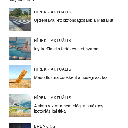
HÍREK - AKTUÁLIS
Új zebrával lett biztonságosabb a Mátrai út
HÍREK - AKTUÁLIS
Így kerüld el a fertőzéseket nyáron
HÍREK - AKTUÁLIS
Másodfokúra csökkent a hőségriasztás
HÍREK - AKTUÁLIS
A sima víz már nem elég: a hatékony
izotóniás ital titka
BREAKING