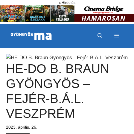
Megszakítás
Kilépés a tartalomba
x Hirdetés
MENÜ
HE-DO B. BRAUN
GYÖNGYÖS –
FEJÉR-B.Á.L.
VESZPRÉM
2023. április. 26.