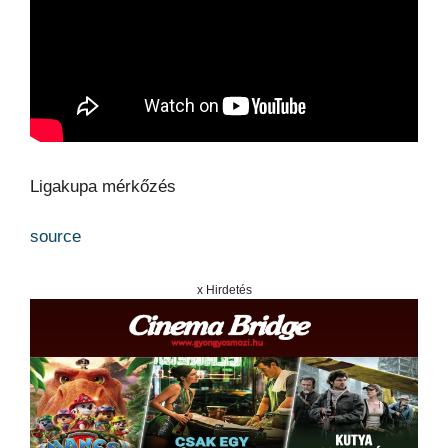
Ligakupa mérkőzés
source
x Hirdetés