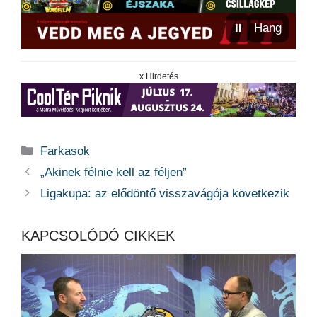
⏸
Hang
x Hirdetés
Kategória
Farkasok
„Akinek félnie kell az féljen”
Ligakupa: az elődöntő visszavágója következik
KAPCSOLÓDÓ CIKKEK