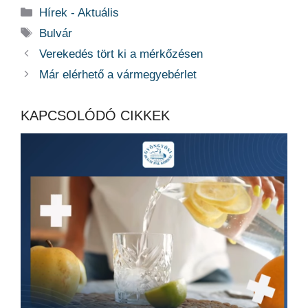
Kategória
Hírek - Aktuális
Címkék
Bulvár
Verekedés tört ki a mérkőzésen
Már elérhető a vármegyebérlet
KAPCSOLÓDÓ CIKKEK