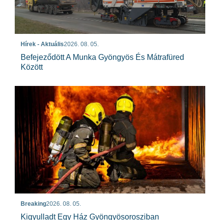
Hírek - Aktuális
2026. 08. 05.
Befejeződött A Munka Gyöngyös És Mátrafüred
Között
Breaking
2026. 08. 05.
Kigyulladt Egy Ház Gyöngyösorosziban