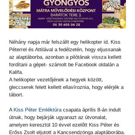
Néhány napja már felszállt egy helikopter id. Kiss
Péterrel és Attilával a fedélzetén, hogy eljussanak
az alaptáborba, azonban a pilótának vissza kellett
fordítani a gépet- számolt be Facebook oldalán a
Kalifa.
A helikopter vezetőjének a hegyek között,
gleccserek felett kellett ellavíroznia, hogy elérjék a
tábort.
A
Kiss Péter Emléktúra
csapata április 8-án indult
útnak, hogy bejárják ugyanazt az útvonalat,
amelyen keresztül 10 évvel ezelőtt Kiss Péter és
Erőss Zsolt eljutott a Kancsendzönga alaptáborába.