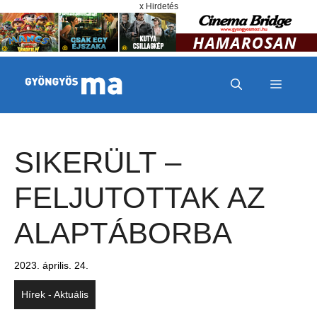
Megszakítás
Kilépés a tartalomba
x Hirdetés
MENÜ
SIKERÜLT –
FELJUTOTTAK AZ
ALAPTÁBORBA
2023. április. 24.
Hírek - Aktuális