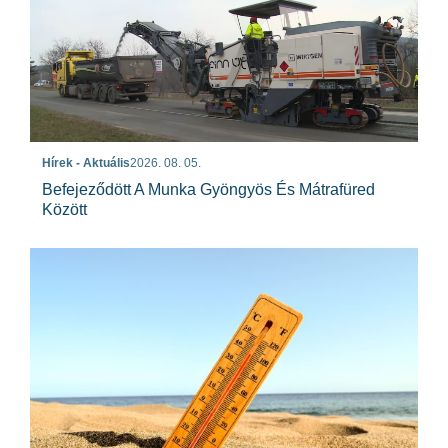
Hírek - Aktuális
2026. 08. 05.
Befejeződött A Munka Gyöngyös És Mátrafüred
Között