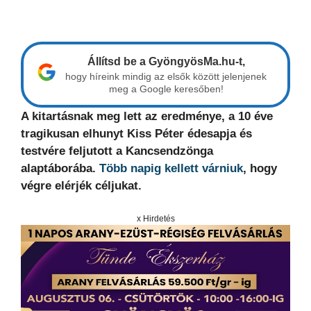
Állítsd be a GyöngyösMa.hu-t,
hogy híreink mindig az elsők között jelenjenek
meg a Google keresőben!
A kitartásnak meg lett az eredménye, a 10 éve
tragikusan elhunyt Kiss Péter édesapja és
testvére feljutott a Kancsendzönga
alaptáborába.
Több napig kellett várniuk
, hogy
végre elérjék céljukat.
x Hirdetés