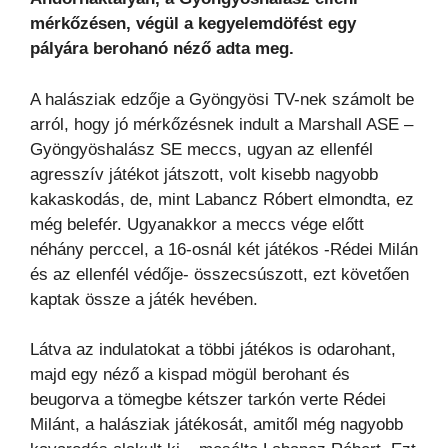
mérkőzésen, végül a kegyelemdöfést egy
pályára berohanó néző adta meg.
A halásziak edzője a Gyöngyösi TV-nek számolt be
arról, hogy jó mérkőzésnek indult a Marshall ASE –
Gyöngyöshalász SE meccs, ugyan az ellenfél
agresszív játékot játszott, volt kisebb nagyobb
kakaskodás, de, mint Labancz Róbert elmondta, ez
még belefér. Ugyanakkor a meccs vége előtt
néhány perccel, a 16-osnál két játékos -Rédei Milán
és az ellenfél védője- összecsúszott, ezt követően
kaptak össze a játék hevében.
Látva az indulatokat a többi játékos is odarohant,
majd egy néző a kispad mögül berohant és
beugorva a tömegbe kétszer tarkón verte Rédei
Milánt, a halásziak játékosát, amitől még nagyobb