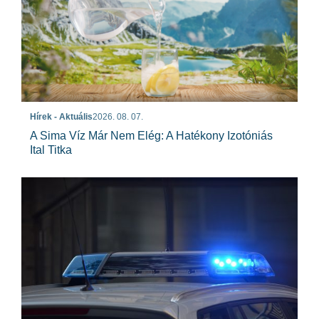
Hírek - Aktuális
2026. 08. 07.
A Sima Víz Már Nem Elég: A Hatékony Izotóniás
Ital Titka