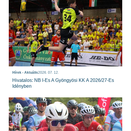
Hírek - Aktuális
2026. 07. 12.
Hivatalos: NB I-Es A Gyöngyösi KK A 2026/27-Es
Idényben