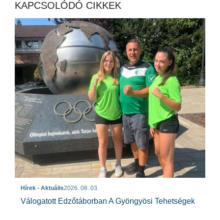
KAPCSOLÓDÓ CIKKEK
Hírek - Aktuális
2026. 08. 03.
Válogatott Edzőtáborban A Gyöngyösi Tehetségek