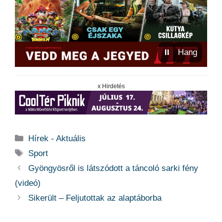
⏸
Hang
x Hirdetés
Kategória
Hírek - Aktuális
Címkék
Sport
Gyöngyösről is látszódott a táncoló sarki fény
(videó)
Sikerült – Feljutottak az alaptáborba