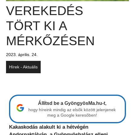
VEREKEDÉS
TÖRT KI A
MÉRKŐZÉSEN
2023. április. 24.
Hírek - Aktuális
Állítsd be a GyöngyösMa.hu-t,
hogy híreink mindig az elsők között jelenjenek
meg a Google keresőben!
Kakaskodás alakult ki a hétvégén
Andornaktályán, a Gyöngyöshalász elleni