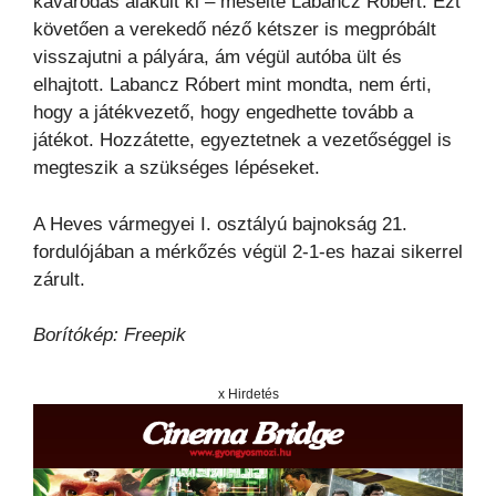
kavarodás alakult ki – mesélte Labancz Róbert. Ezt
követően a verekedő néző kétszer is megpróbált
visszajutni a pályára, ám végül autóba ült és
elhajtott. Labancz Róbert mint mondta, nem érti,
hogy a játékvezető, hogy engedhette tovább a
játékot. Hozzátette, egyeztetnek a vezetőséggel is
megteszik a szükséges lépéseket.
A Heves vármegyei I. osztályú bajnokság 21.
fordulójában a mérkőzés végül 2-1-es hazai sikerrel
zárult.
Borítókép: Freepik
x Hirdetés