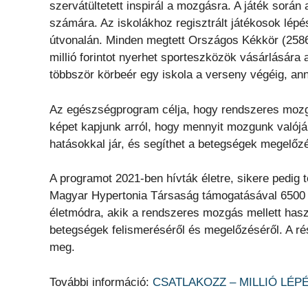
szervátültetett inspirál a mozgásra. A játék során 
számára. Az iskolákhoz regisztrált játékosok lép
útvonalán. Minden megtett Országos Kékkör (2586 
millió forintot nyerhet sporteszközök vásárlására
többször körbeér egy iskola a verseny végéig, ann
Az egészségprogram célja, hogy rendszeres mozg
képet kapjunk arról, hogy mennyit mozgunk valójá
hatásokkal jár, és segíthet a betegségek megelőz
A programot 2021-ben hívták életre, sikere pedig 
Magyar Hypertonia Társaság támogatásával 6500 i
életmódra, akik a rendszeres mozgás mellett haszn
betegségek felismeréséről és megelőzéséről. A rés
meg.
További információ:
CSATLAKOZZ – MILLIÓ LÉPÉS