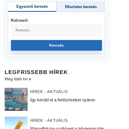
Egyszerű keresés
Részletes keresés
Kulcsszó:
Keresés
LEGFRISSEBB HÍREK
Még több hír
HÍREK - AKTUÁLIS
Így kerüld el a fertőzéseket nyáron
HÍREK - AKTUÁLIS
Másodfokúra csökkent a hőségriasztás