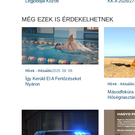
Legjobbjai Között
KK A 2026/27
MÉG EZEK IS ÉRDEKELHETNEK
Hírek - Aktuális
2026. 08. 08.
Így Kerüld El A Fertőzéseket
Nyáron
Hírek - Aktuális
Másodfokúra 
Hőségriasztá