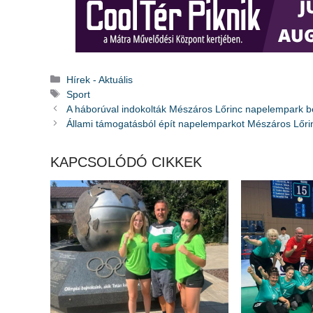
Kategória
Hírek - Aktuális
Címkék
Sport
A háborúval indokolták Mészáros Lőrinc napelempark 
Állami támogatásból épít napelemparkot Mészáros Lőri
KAPCSOLÓDÓ CIKKEK