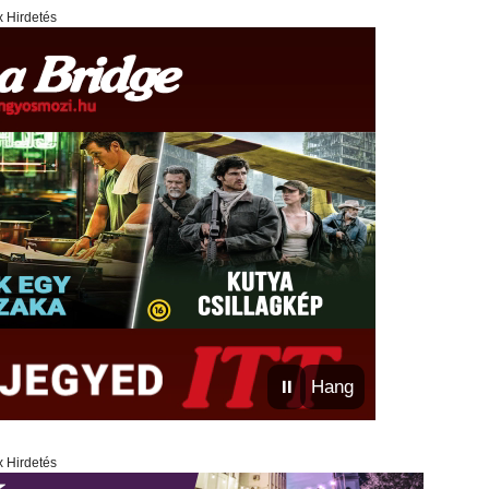
x Hirdetés
⏸
Hang
x Hirdetés