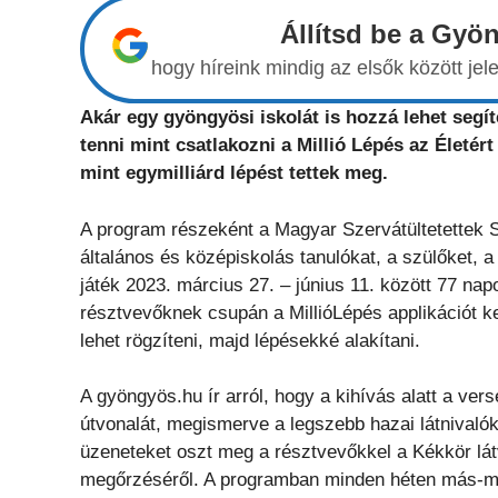
Állítsd be a Gyö
hogy híreink mindig az elsők között j
Akár egy gyöngyösi iskolát is hozzá lehet segít
tenni mint csatlakozni a Millió Lépés az Életé
mint egymilliárd lépést tettek meg.
A program részeként a Magyar Szervátültetettek 
általános és középiskolás tanulókat, a szülőket, a 
játék 2023. március 27. – június 11. között 77 na
résztvevőknek csupán a MillióLépés applikációt kel
lehet rögzíteni, majd lépésekké alakítani.
A gyöngyös.hu ír arról, hogy a kihívás alatt a ver
útvonalát, megismerve a legszebb hazai látnivaló
üzeneteket oszt meg a résztvevőkkel a Kékkör lá
megőrzéséről. A programban minden héten más-má