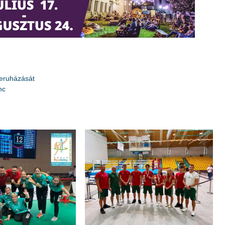
beruházását
nc