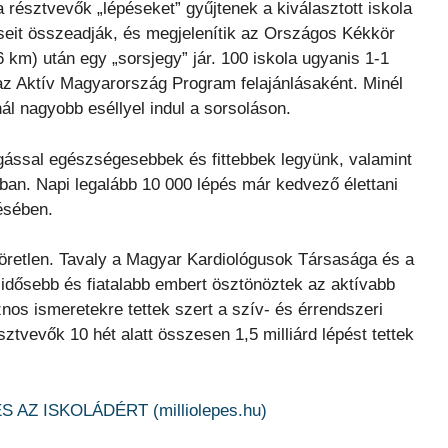
a résztvevők „lépéseket” gyűjtenek a kiválasztott iskola
éseit összeadják, és megjelenítik az Országos Kékkör
km) után egy „sorsjegy” jár. 100 iskola ugyanis 1-1
 az Aktív Magyarország Program felajánlásaként. Minél
ál nagyobb eséllyel indul a sorsoláson.
ással egészségesebbek és fittebbek legyünk, valamint
ban. Napi legalább 10 000 lépés már kedvező élettani
ésében.
töretlen. Tavaly a Magyar Kardiológusok Társasága és a
dősebb és fiatalabb embert ösztönöztek az aktívabb
os ismeretekre tettek szert a szív- és érrendszeri
ztvevők 10 hét alatt összesen 1,5 milliárd lépést tettek
 AZ ISKOLÁDÉRT (milliolepes.hu)