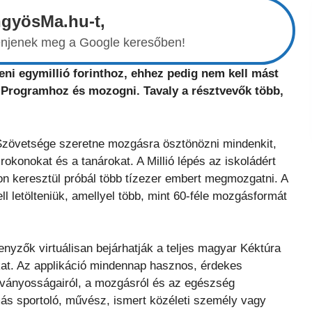
ngyösMa.hu-t,
elenjenek meg a Google keresőben!
eni egymillió forinthoz, ehhez pedig nem kell mást
rt Programhoz és mozogni.
Tavaly a résztvevők több,
Szövetsége szeretne mozgásra ösztönözni mindenkit,
rokonokat és a tanárokat. A Millió lépés az iskoládért
pon keresztül próbál több tízezer embert megmozgatni. A
l letölteniük, amellyel több, mint 60-féle mozgásformát
senyzők virtuálisan bejárhatják a teljes magyar Kéktúra
kat. Az applikáció mindennap hasznos, érdekes
tványosságairól, a mozgásról és az egészség
s sportoló, művész, ismert közéleti személy vagy