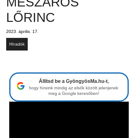
MÉSZÁROS
LŐRINC
2023. április. 17.
Híradók
Állítsd be a GyöngyösMa.hu-t,
hogy híreink mindig az elsők között jelenjenek
meg a Google keresőben!