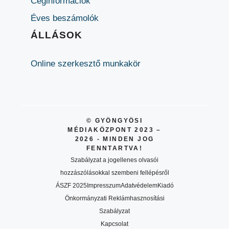
Céginformációk
Éves beszámolók
ÁLLÁSOK
Online szerkesztő munkakör
© GYÖNGYÖSI
MÉDIAKÖZPONT 2023 –
2026 - MINDEN JOG
FENNTARTVA!
Szabályzat a jogellenes olvasói
hozzászólásokkal szembeni fellépésről
ÁSZF 2025
Impresszum
Adatvédelem
Kiadó
Önkormányzati Reklámhasznosítási
Szabályzat
Kapcsolat