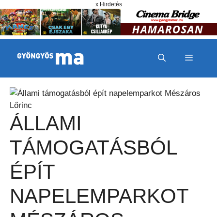
Megszakítás
Kilépés a tartalomba
x Hirdetés
MENÜ
ÁLLAMI
TÁMOGATÁSBÓL
ÉPÍT
NAPELEMPARKOT