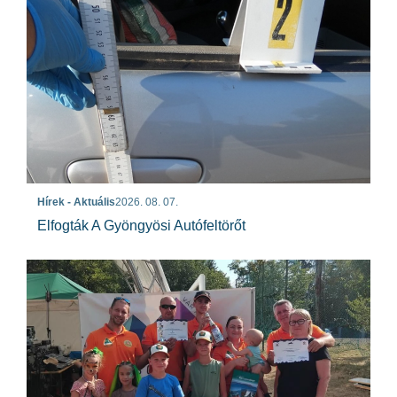
Hírek - Aktuális
2026. 08. 07.
Elfogták A Gyöngyösi Autófeltörőt