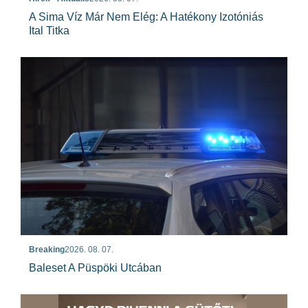
A Sima Víz Már Nem Elég: A Hatékony Izotóniás
Ital Titka
Breaking
2026. 08. 07.
Baleset A Püspöki Utcában