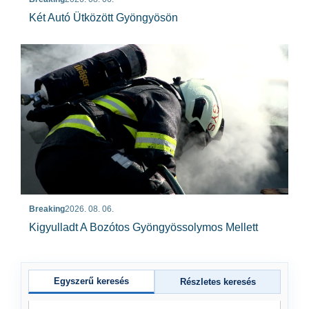
Két Autó Ütközött Gyöngyösön
Breaking
2026. 08. 06.
Kigyulladt A Bozótos Gyöngyössolymos Mellett
Egyszerű keresés
Részletes keresés