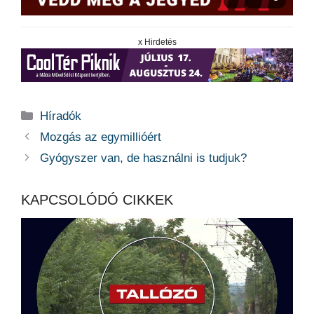
x Hirdetés
Kategória
Híradók
Mozgás az egymillióért
Gyógyszer van, de használni is tudjuk?
KAPCSOLÓDÓ CIKKEK