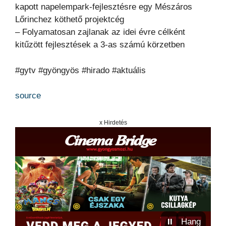
kapott napelempark-fejlesztésre egy Mészáros
Lőrinchez köthető projektcég
– Folyamatosan zajlanak az idei évre célként
kitűzött fejlesztések a 3-as számú körzetben
#gytv #gyöngyös #hirado #aktuális
source
x Hirdetés
⏸
Hang