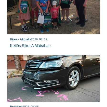
Hírek - Aktuális
2026. 08. 07.
Kettős Siker A Mátrában
Breaking
2026. 08. 06.