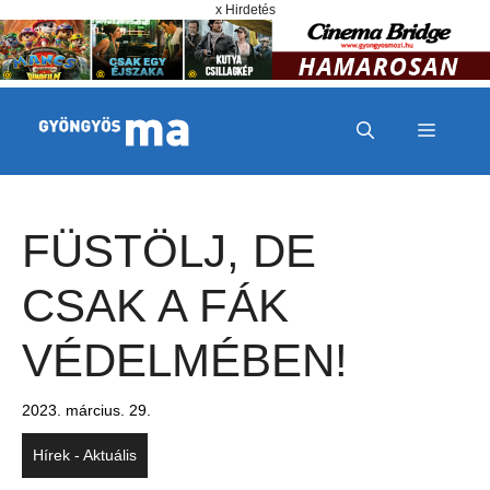
Megszakítás
Kilépés a tartalomba
x Hirdetés
MENÜ
FÜSTÖLJ, DE
CSAK A FÁK
VÉDELMÉBEN!
2023. március. 29.
Hírek - Aktuális