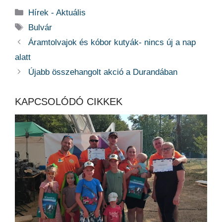
Kategória
Hírek - Aktuális
Címkék
Bulvár
Áramtolvajok és kóbor kutyák- nincs új a nap
alatt
Újabb összehangolt akció a Durandában
KAPCSOLÓDÓ CIKKEK