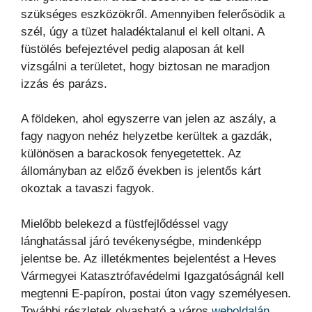
szükséges eszközökről. Amennyiben felerősödik a
szél, úgy a tüzet haladéktalanul el kell oltani. A
füstölés befejeztével pedig alaposan át kell
vizsgálni a területet, hogy biztosan ne maradjon
izzás és parázs.
A földeken, ahol egyszerre van jelen az aszály, a
fagy nagyon nehéz helyzetbe kerültek a gazdák,
különösen a barackosok fenyegetettek. Az
állományban az előző években is jelentős kárt
okoztak a tavaszi fagyok.
Mielőbb belekezd a füstfejlődéssel vagy
lánghatással járó tevékenységbe, mindenképp
jelentse be. Az illetékmentes bejelentést a Heves
Vármegyei Katasztrófavédelmi Igazgatóságnál kell
megtenni E-papíron, postai úton vagy személyesen.
További részletek olvasható a város
weboldalán
.