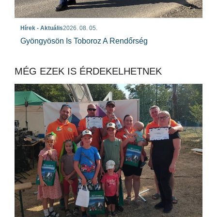
Hírek - Aktuális
2026. 08. 05.
Gyöngyösön Is Toboroz A Rendőrség
MÉG EZEK IS ÉRDEKELHETNEK