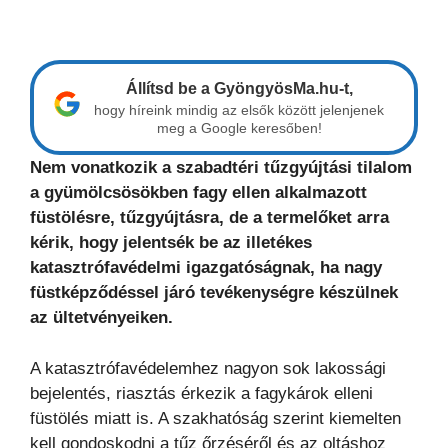
Állítsd be a GyöngyösMa.hu-t,
hogy híreink mindig az elsők között jelenjenek
meg a Google keresőben!
Nem vonatkozik a szabadtéri tűzgyújtási tilalom
a gyümölcsösökben fagy ellen alkalmazott
füstölésre, tűzgyújtásra, de a termelőket arra
kérik, hogy jelentsék be az illetékes
katasztrófavédelmi igazgatóságnak, ha nagy
füstképződéssel járó tevékenységre készülnek
az ültetvényeiken.
A katasztrófavédelemhez nagyon sok lakossági
bejelentés, riasztás érkezik a fagykárok elleni
füstölés miatt is. A szakhatóság szerint kiemelten
kell gondoskodni a tűz őrzéséről és az oltáshoz