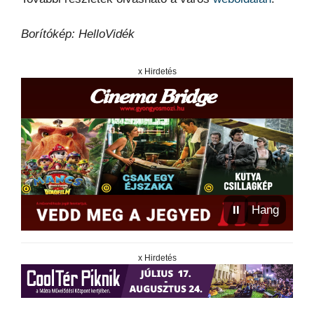
Borítókép: HelloVidék
x Hirdetés
⏸
Hang
x Hirdetés