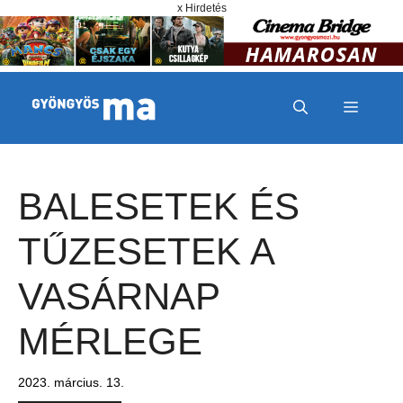
Megszakítás
Kilépés a tartalomba
x Hirdetés
MENÜ
BALESETEK ÉS
TŰZESETEK A
VASÁRNAP
MÉRLEGE
2023. március. 13.