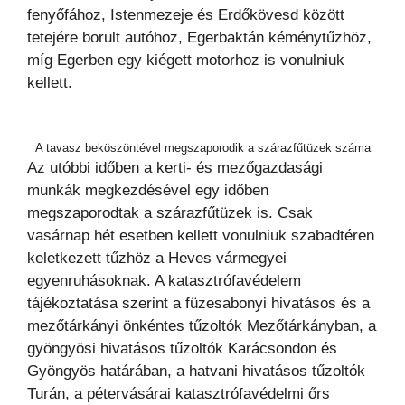
fenyőfához, Istenmezeje és Erdőkövesd között
tetejére borult autóhoz, Egerbaktán kéménytűzhöz,
míg Egerben egy kiégett motorhoz is vonulniuk
kellett.
A tavasz beköszöntével megszaporodik a szárazfűtüzek száma
Az utóbbi időben a kerti- és mezőgazdasági
munkák megkezdésével egy időben
megszaporodtak a szárazfűtüzek is. Csak
vasárnap hét esetben kellett vonulniuk szabadtéren
keletkezett tűzhöz a Heves vármegyei
egyenruhásoknak. A katasztrófavédelem
tájékoztatása szerint a füzesabonyi hivatásos és a
mezőtárkányi önkéntes tűzoltók Mezőtárkányban, a
gyöngyösi hivatásos tűzoltók Karácsondon és
Gyöngyös határában, a hatvani hivatásos tűzoltók
Turán, a pétervásárai katasztrófavédelmi őrs