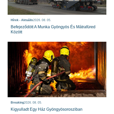
Hírek - Aktuális
2026. 08. 05.
Befejeződött A Munka Gyöngyös És Mátrafüred
Között
Breaking
2026. 08. 05.
Kigyulladt Egy Ház Gyöngyösorosziban