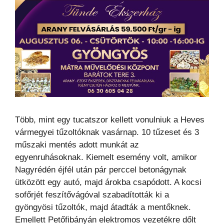
Több, mint egy tucatszor kellett vonulniuk a Heves
vármegyei tűzoltóknak vasárnap. 10 tűzeset és 3
műszaki mentés adott munkát az
egyenruhásoknak. Kiemelt esemény volt, amikor
Nagyrédén éjfél után pár perccel betonágynak
ütközött egy autó, majd árokba csapódott. A kocsi
sofőrjét feszítővágóval szabadították ki a
gyöngyösi tűzoltók, majd átadták a mentőknek.
Emellett Petőfibányán elektromos vezetékre dőlt