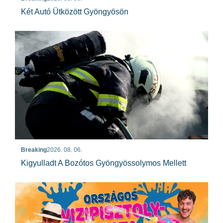
Két Autó Ütközött Gyöngyösön
Breaking
2026. 08. 06.
Kigyulladt A Bozótos Gyöngyössolymos Mellett