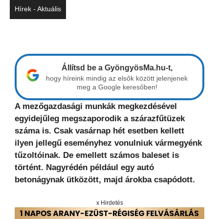
Hírek - Aktuális
Állítsd be a GyöngyösMa.hu-t,
hogy híreink mindig az elsők között jelenjenek
meg a Google keresőben!
A mezőgazdasági munkák megkezdésével
egyidejűleg megszaporodik a szárazfűtüzek
száma is. Csak vasárnap hét esetben kellett
ilyen jellegű eseményhez vonulniuk vármegyénk
tűzoltóinak. De emellett számos baleset is
történt. Nagyrédén például egy autó
betonágynak ütközött, majd árokba csapódott.
x Hirdetés