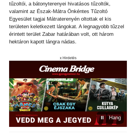
tűzoltói, a bátonyterenyei hivatásos tűzoltók,
valamint az Észak-Mátra Önkéntes Tűzoltó
Egyesület tagjai Mátraterenyén oltottak el kis
területen keletkezett lángokat. A legnagyobb tűzzel
érintett terület Zabar határában volt, ott három
hektáron kapott lángra nádas.
x Hirdetés
⏸
Hang