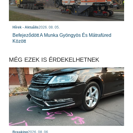
Hírek - Aktuális
2026. 08. 05.
Befejeződött A Munka Gyöngyös És Mátrafüred
Között
MÉG EZEK IS ÉRDEKELHETNEK
Breaking
2026. 08. 06.