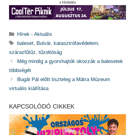
x Hirdetés
Kategória
Hírek - Aktuális
Címkék
baleset
,
Bulvár
,
katasztrófavédelem
,
szárazfűtűz
,
tűzoltóság
Még mindig a gyorshajtók okozzák a balesetek
többségét
Bugát Pál előtt tiszteleg a Mátra Múzeum
virtuális kiállítása
KAPCSOLÓDÓ CIKKEK