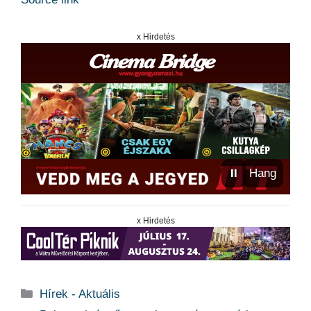
x Hirdetés
⏸
Hang
x Hirdetés
Kategória
Hírek - Aktuális