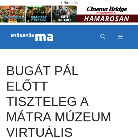
Megszakítás
Kilépés a tartalomba
x Hirdetés
MENÜ
BUGÁT PÁL
ELŐTT
TISZTELEG A
MÁTRA MÚZEUM
VIRTUÁLIS