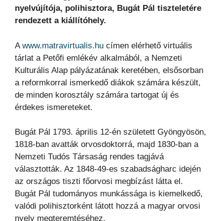
nyelvújítója, polihisztora, Bugát Pál tiszteletére
rendezett a kiállítóhely.
A
www.matravirtualis.hu
címen elérhető virtuális
tárlat a Petőfi emlékév alkalmából, a Nemzeti
Kulturális Alap pályázatának keretében, elsősorban
a reformkorral ismerkedő diákok számára készült,
de minden korosztály számára tartogat új és
érdekes ismereteket.
Bugát Pál 1793. április 12-én született Gyöngyösön,
1818-ban avatták orvosdoktorrá, majd 1830-ban a
Nemzeti Tudós Társaság rendes tagjává
választották. Az 1848-49-es szabadságharc idején
az országos tiszti főorvosi megbízást látta el.
Bugát Pál tudományos munkássága is kiemelkedő,
valódi polihisztorként látott hozzá a magyar orvosi
nyelv megteremtéséhez.