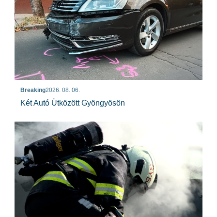
Breaking
2026. 08. 06.
Két Autó Ütközött Gyöngyösön