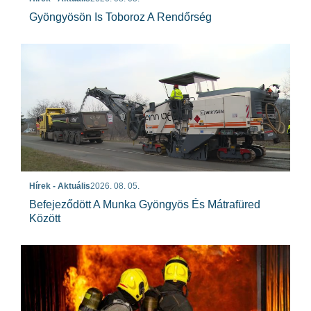
Gyöngyösön Is Toboroz A Rendőrség
Hírek - Aktuális
2026. 08. 05.
Befejeződött A Munka Gyöngyös És Mátrafüred
Között