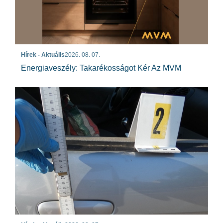
Hírek - Aktuális
2026. 08. 07.
Energiaveszély: Takarékosságot Kér Az MVM