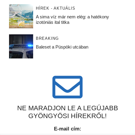
HÍREK - AKTUÁLIS
A sima víz már nem elég: a hatékony
izotóniás ital titka
BREAKING
Baleset a Püspöki utcában
NE MARADJON LE A LEGÚJABB
GYÖNGYÖSI HÍREKRŐL!
E-mail cím: