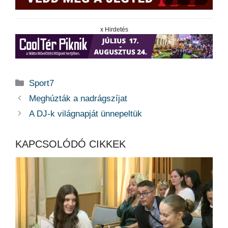
x Hirdetés
Kategória
Sport7
Meghúzták a nadrágszíjat
A DJ-k világnapját ünnepeltük
KAPCSOLÓDÓ CIKKEK