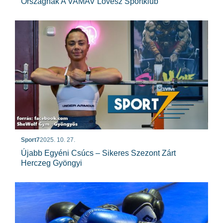
Országnak A VAMAV Lövész Sportklub
Sport7
2025. 10. 27.
Újabb Egyéni Csúcs – Sikeres Szezont Zárt
Herczeg Gyöngyi