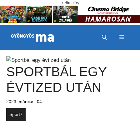
Megszakítás
Kilépés a tartalomba
x Hirdetés
MENÜ
SPORTBÁL EGY
ÉVTIZED UTÁN
2023. március. 04.
Sport7