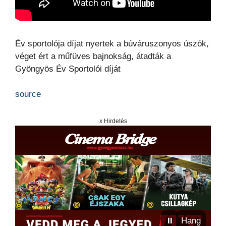
Év sportolója díjat nyertek a búváruszonyos úszók,
véget ért a műfüves bajnokság, átadták a
Gyöngyös Év Sportolói díját
source
x Hirdetés
⏸
Hang