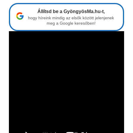
Állítsd be a GyöngyösMa.hu-t,
hogy híreink mindig az elsők között jelenjenek
meg a Google keresőben!