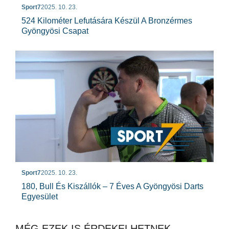
Sport7
2025. 10. 23.
524 Kilométer Lefutására Készül A Bronzérmes
Gyöngyösi Csapat
Sport7
2025. 10. 23.
180, Bull És Kiszállók – 7 Éves A Gyöngyösi Darts
Egyesület
MÉG EZEK IS ÉRDEKELHETNEK