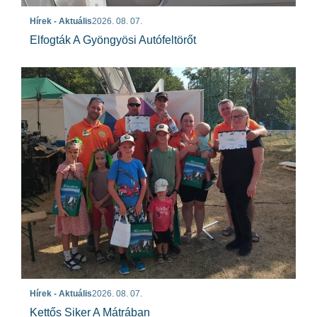
Hírek - Aktuális
2026. 08. 07.
Elfogták A Gyöngyösi Autófeltörőt
Hírek - Aktuális
2026. 08. 07.
Kettős Siker A Mátrában