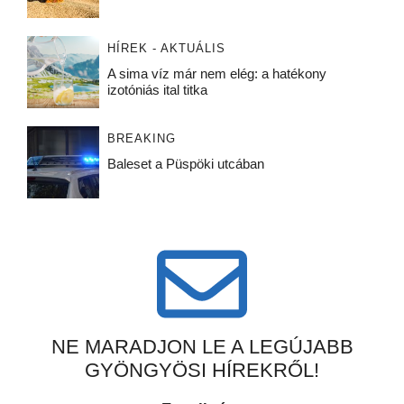
HÍREK - AKTUÁLIS
A sima víz már nem elég: a hatékony
izotóniás ital titka
BREAKING
Baleset a Püspöki utcában
NE MARADJON LE A LEGÚJABB
GYÖNGYÖSI HÍREKRŐL!