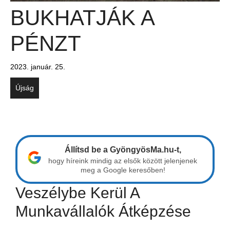
BUKHATJÁK A
PÉNZT
2023. január. 25.
Újság
Állítsd be a GyöngyösMa.hu-t,
hogy híreink mindig az elsők között jelenjenek
meg a Google keresőben!
Veszélybe Kerül A
Munkavállalók Átképzése