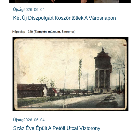
Újság
2026. 06. 04.
Két Új Díszpolgárt Köszöntöttek A Városnapon
Újság
2026. 06. 04.
Száz Éve Épült A Petőfi Utcai Víztorony