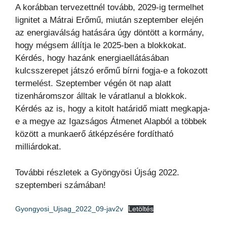
A korábban tervezettnél tovább, 2029-ig termelhet
lignitet a Mátrai Erőmű, miután szeptember elején
az energiaválság hatására úgy döntött a kormány,
hogy mégsem állítja le 2025-ben a blokkokat.
Kérdés, hogy hazánk energiaellátásában
kulcsszerepet játszó erőmű bírni fogja-e a fokozott
termelést. Szeptember végén öt nap alatt
tizenháromszor álltak le váratlanul a blokkok.
Kérdés az is, hogy a kitolt határidő miatt megkapja-
e a megye az Igazságos Átmenet Alapból a többek
között a munkaerő átképzésére fordítható
milliárdokat.
További részletek a Gyöngyösi Újság 2022.
szeptemberi számában!
Gyongyosi_Ujsag_2022_09-jav2v
Letöltés