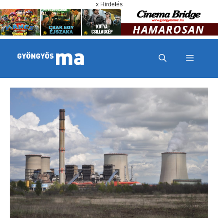
Megszakítás
Kilépés a tartalomba
x Hirdetés
MENÜ