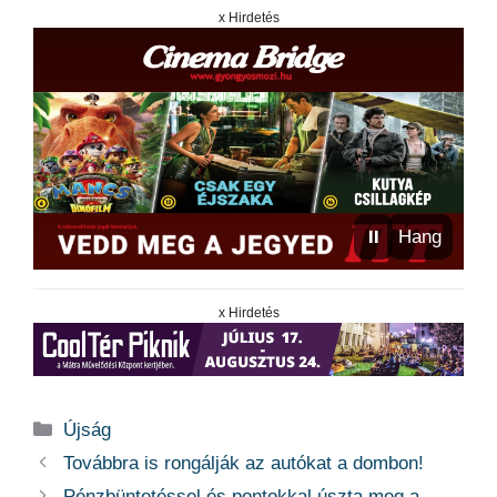
x Hirdetés
⏸
Hang
x Hirdetés
Kategória
Újság
Továbbra is rongálják az autókat a dombon!
Pénzbüntetéssel és pontokkal úszta meg a