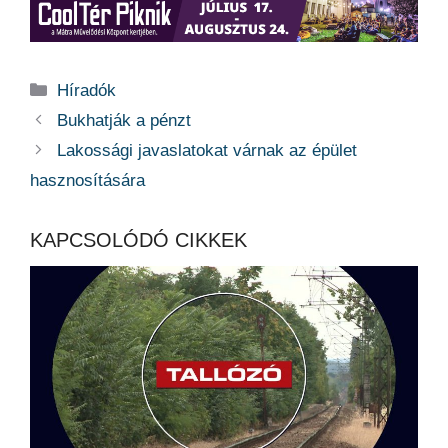
Kategória
Híradók
Bukhatják a pénzt
Lakossági javaslatokat várnak az épület
hasznosítására
KAPCSOLÓDÓ CIKKEK