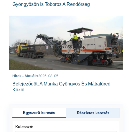
Gyöngyösön Is Toboroz A Rendőrség
Hírek - Aktuális
2026. 08. 05.
Befejeződött A Munka Gyöngyös És Mátrafüred
Között
Egyszerű keresés
Részletes keresés
Kulcsszó: