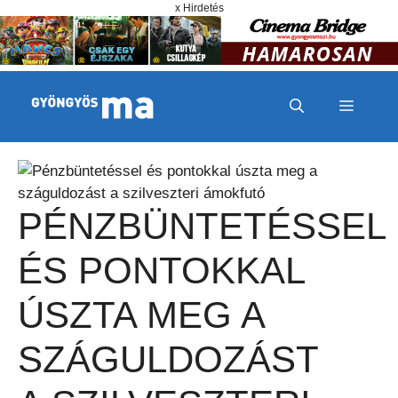
Megszakítás
Kilépés a tartalomba
x Hirdetés
MENÜ
PÉNZBÜNTETÉSSEL
ÉS PONTOKKAL
ÚSZTA MEG A
SZÁGULDOZÁST