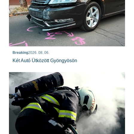
Breaking
2026. 08. 06.
Két Autó Ütközött Gyöngyösön