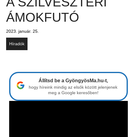
A SZILVESZTERI
ÁMOKFUTÓ
2023. január. 25.
Híradók
Állítsd be a GyöngyösMa.hu-t,
hogy híreink mindig az elsők között jelenjenek
meg a Google keresőben!