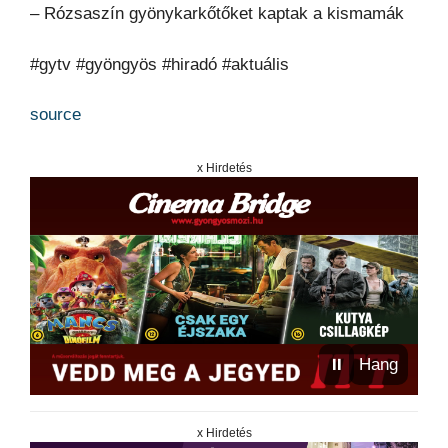
– Rózsaszín gyönykarkőtőket kaptak a kismamák
#gytv #gyöngyös #hiradó #aktuális
source
x Hirdetés
⏸
Hang
x Hirdetés