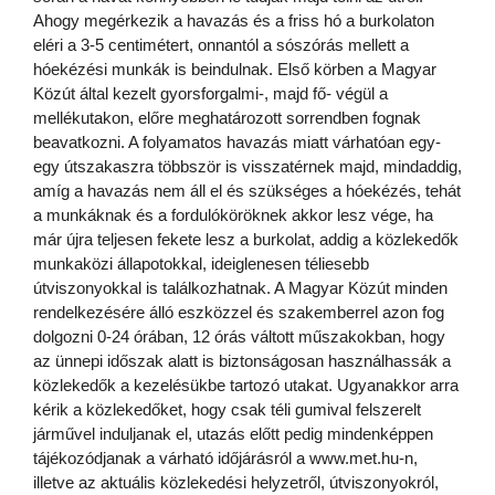
Ahogy megérkezik a havazás és a friss hó a burkolaton
eléri a 3-5 centimétert, onnantól a sószórás mellett a
hóekézési munkák is beindulnak. Első körben a Magyar
Közút által kezelt gyorsforgalmi-, majd fő- végül a
mellékutakon, előre meghatározott sorrendben fognak
beavatkozni. A folyamatos havazás miatt várhatóan egy-
egy útszakaszra többször is visszatérnek majd, mindaddig,
amíg a havazás nem áll el és szükséges a hóekézés, tehát
a munkáknak és a fordulóköröknek akkor lesz vége, ha
már újra teljesen fekete lesz a burkolat, addig a közlekedők
munkaközi állapotokkal, ideiglenesen téliesebb
útviszonyokkal is találkozhatnak. A Magyar Közút minden
rendelkezésére álló eszközzel és szakemberrel azon fog
dolgozni 0-24 órában, 12 órás váltott műszakokban, hogy
az ünnepi időszak alatt is biztonságosan használhassák a
közlekedők a kezelésükbe tartozó utakat. Ugyanakkor arra
kérik a közlekedőket, hogy csak téli gumival felszerelt
járművel induljanak el, utazás előtt pedig mindenképpen
tájékozódjanak a várható időjárásról a www.met.hu-n,
illetve az aktuális közlekedési helyzetről, útviszonyokról,