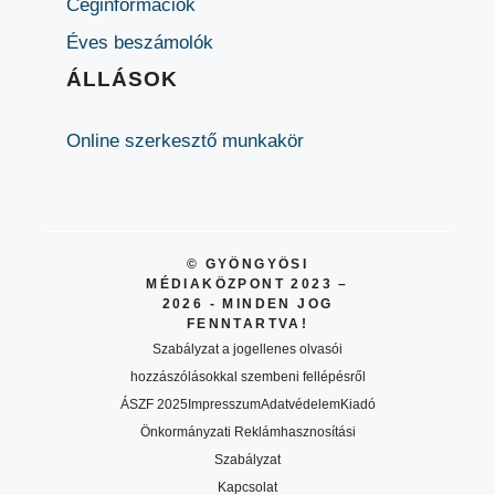
Céginformációk
Éves beszámolók
ÁLLÁSOK
Online szerkesztő munkakör
© GYÖNGYÖSI
MÉDIAKÖZPONT 2023 –
2026 - MINDEN JOG
FENNTARTVA!
Szabályzat a jogellenes olvasói
hozzászólásokkal szembeni fellépésről
ÁSZF 2025
Impresszum
Adatvédelem
Kiadó
Önkormányzati Reklámhasznosítási
Szabályzat
Kapcsolat