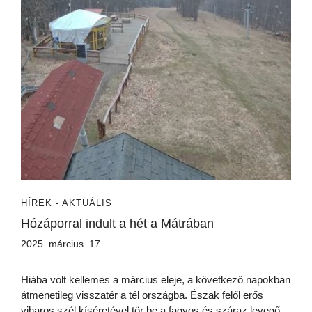
HÍREK - AKTUÁLIS
Hózáporral indult a hét a Mátrában
2025. március. 17.
Hiába volt kellemes a március eleje, a következő napokban
átmenetileg visszatér a tél országba. Észak felől erős
viharos szél kíséretével tör be a fagyos és száraz levegő