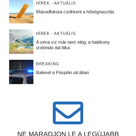
HÍREK - AKTUÁLIS
Másodfokúra csökkent a hőségriasztás
HÍREK - AKTUÁLIS
A sima víz már nem elég: a hatékony
izotóniás ital titka
BREAKING
Baleset a Püspöki utcában
NE MARADJON LE A LEGÚJABB