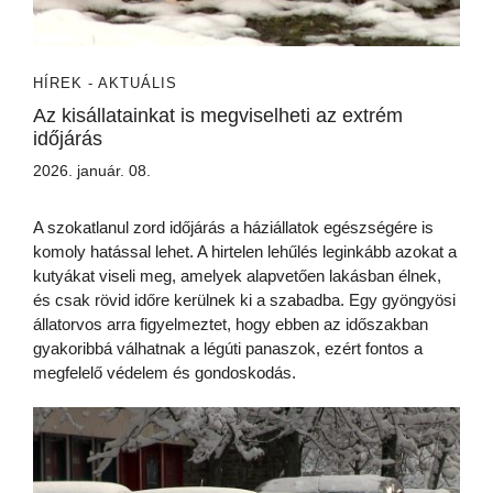
HÍREK - AKTUÁLIS
Az kisállatainkat is megviselheti az extrém
időjárás
2026. január. 08.
A szokatlanul zord időjárás a háziállatok egészségére is
komoly hatással lehet. A hirtelen lehűlés leginkább azokat a
kutyákat viseli meg, amelyek alapvetően lakásban élnek,
és csak rövid időre kerülnek ki a szabadba. Egy gyöngyösi
állatorvos arra figyelmeztet, hogy ebben az időszakban
gyakoribbá válhatnak a légúti panaszok, ezért fontos a
megfelelő védelem és gondoskodás.