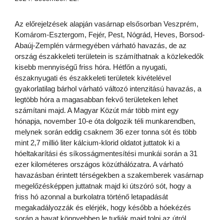
Az előrejelzések alapján vasárnap elsősorban Veszprém,
Komárom-Esztergom, Fejér, Pest, Nógrád, Heves, Borsod-
Abaúj-Zemplén vármegyében várható havazás, de az
ország északkeleti területein is számíthatnak a közlekedők
kisebb mennyiségű friss hóra. Hétfőn a nyugati,
északnyugati és északkeleti területek kivételével
gyakorlatilag bárhol várható változó intenzitású havazás, a
legtöbb hóra a magasabban fekvő területeken lehet
számítani majd. A Magyar Közút már több mint egy
hónapja, november 10-e óta dolgozik téli munkarendben,
melynek során eddig csaknem 36 ezer tonna sót és több
mint 2,7 millió liter kálcium-klorid oldatot juttatok ki a
hóeltakarítási és síkosságmentesítési munkái során a 31
ezer kilométeres országos közúthálózatra. A várható
havazásban érintett térségekben a szakemberek vasárnap
megelőzésképpen juttatnak majd ki útszóró sót, hogy a
friss hó azonnal a burkolatra történő letapadását
megakadályozzák és elérjék, hogy később a hóekézés
során a havat könnyebben le tudják majd tolni az útról.