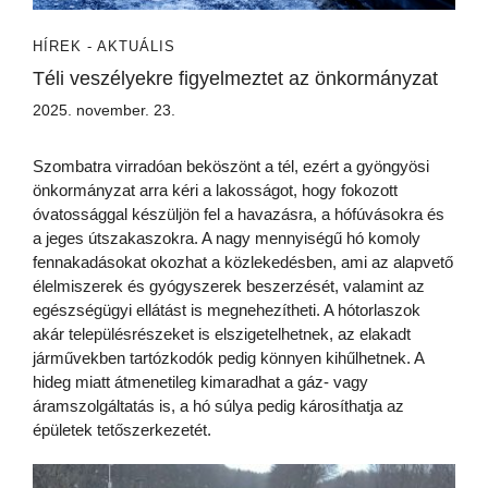
HÍREK - AKTUÁLIS
Téli veszélyekre figyelmeztet az önkormányzat
2025. november. 23.
Szombatra virradóan beköszönt a tél, ezért a gyöngyösi
önkormányzat arra kéri a lakosságot, hogy fokozott
óvatossággal készüljön fel a havazásra, a hófúvásokra és
a jeges útszakaszokra. A nagy mennyiségű hó komoly
fennakadásokat okozhat a közlekedésben, ami az alapvető
élelmiszerek és gyógyszerek beszerzését, valamint az
egészségügyi ellátást is megnehezítheti. A hótorlaszok
akár településrészeket is elszigetelhetnek, az elakadt
járművekben tartózkodók pedig könnyen kihűlhetnek. A
hideg miatt átmenetileg kimaradhat a gáz- vagy
áramszolgáltatás is, a hó súlya pedig károsíthatja az
épületek tetőszerkezetét.