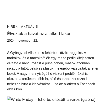
HÍREK - AKTUÁLIS
Élvezték a havat az állatkert lakói
2024. november. 22.
A Gyöngyösi Állatkert is fehérbe öltözött reggelre. A
makákók és a macskafélék egy része pedig kifejezetten
élvezte a hancúrozást a puha hóban, mások azonban
inkább a fűtött belső szállásuk melegéből vizsgálták a fehér
leplet. A nagy mennyiségű hó viszont problémákat is
okozott a területen, több fa, háló és tartó szerkezet is
nehezen bírta a kihívásokat – írja az állatkert a Facebook
oldalukon.