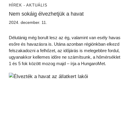
HÍREK - AKTUÁLIS
Nem sokáig élvezhetjük a havat
2024. december. 11.
Délutánig még borult lesz az ég, valamint van esély havas
esőre és havazásra is. Utána azonban régiónkban elkezd
felszakadozni a felhőzet, az időjárás is melegebbre fordul,
ugyanakkor kellemes időre ne számítsunk, a hőmérséklet
1 és 5 fok között mozog majd – írja a HungaroMet.