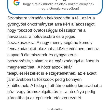
hogy híreink mindig az elsők között jelenjenek
meg a Google keresőben!
Szombatra virradóan beköszöntött a tél, ezért a
gyöngyösi önkormányzat arra kéri a lakosságot,
hogy fokozott óvatossággal készüljön fel a
havazásra, a hófúvásokra és a jeges
útszakaszokra. A nagy mennyiségű hó komoly
fennakadásokat okozhat a közlekedésben, ami az
alapvető élelmiszerek és gyógyszerek
beszerzését, valamint az egészségügyi ellátást is
megnehezítheti. A hótorlaszok akár
településrészeket is elszigetelhetnek, az elakadt
járművekben tartózkodók pedig könnyen
kihűlhetnek. A hideg miatt átmenetileg kimaradhat a
gáz- vagy áramszolgáltatás is, a hó súlya pedig
károsíthatja az épületek tetőszerkezetét.
x Hirdetés