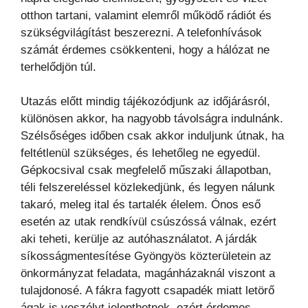
otthon tartani, valamint elemről működő rádiót és
szükségvilágítást beszerezni. A telefonhívások
számát érdemes csökkenteni, hogy a hálózat ne
terhelődjön túl.
Utazás előtt mindig tájékozódjunk az időjárásról,
különösen akkor, ha nagyobb távolságra indulnánk.
Szélsőséges időben csak akkor induljunk útnak, ha
feltétlenül szükséges, és lehetőleg ne egyedül.
Gépkocsival csak megfelelő műszaki állapotban,
téli felszereléssel közlekedjünk, és legyen nálunk
takaró, meleg ital és tartalék élelem. Ónos eső
esetén az utak rendkívül csúszóssá válnak, ezért
aki teheti, kerülje az autóhasználatot. A járdák
síkosságmentesítése Gyöngyös közterületein az
önkormányzat feladata, magánházaknál viszont a
tulajdonosé. A fákra fagyott csapadék miatt letörő
ágak is veszélyt jelenthetnek, ezért érdemes