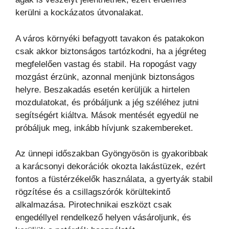
kerülni a kockázatos útvonalakat.
A város környéki befagyott tavakon és patakokon
csak akkor biztonságos tartózkodni, ha a jégréteg
megfelelően vastag és stabil. Ha ropogást vagy
mozgást érzünk, azonnal menjünk biztonságos
helyre. Beszakadás esetén kerüljük a hirtelen
mozdulatokat, és próbáljunk a jég széléhez jutni
segítségért kiáltva. Mások mentését egyedül ne
próbáljuk meg, inkább hívjunk szakembereket.
Az ünnepi időszakban Gyöngyösön is gyakoribbak
a karácsonyi dekorációk okozta lakástüzek, ezért
fontos a füstérzékelők használata, a gyertyák stabil
rögzítése és a csillagszórók körültekintő
alkalmazása. Pirotechnikai eszközt csak
engedéllyel rendelkező helyen vásároljunk, és