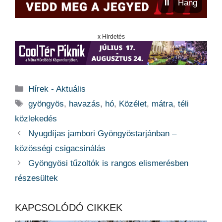
⏸
Hang
x Hirdetés
Kategória
Hírek - Aktuális
Címkék
gyöngyös
,
havazás
,
hó
,
Közélet
,
mátra
,
téli
közlekedés
Nyugdíjas jambori Gyöngyöstarjánban –
közösségi csigacsinálás
Gyöngyösi tűzoltók is rangos elismerésben
részesültek
KAPCSOLÓDÓ CIKKEK