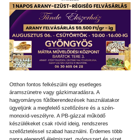
Otthon fontos felkészülni egy esetleges
áramszünetre vagy gázkimaradásra. A
hagyományos fűtőberendezések használatakor
ügyeljünk a megfelelő szellőzésre és a szén-
monoxid-veszélyre. A PB-gázzal működő
készülékeket csak rövid ideig, rendszeres
szellőztetéssel szabad használni. Érdemes több
napra elegendő élelmiszert, gyógyszert és vizet