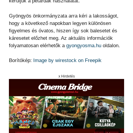
kerüljük a petárdák használatát.
Gyöngyös önkormányzata arra kéri a lakosságot,
hogy a következő napokban legyen különösen
figyelmes és óvatos, hiszen így sok balesetet és
káresetet előzhet meg. Az aktuális információk
folyamatosan elérhetők a
gyongyosma.hu
oldalon.
Borítókép:
Image by wirestock on Freepik
x Hirdetés