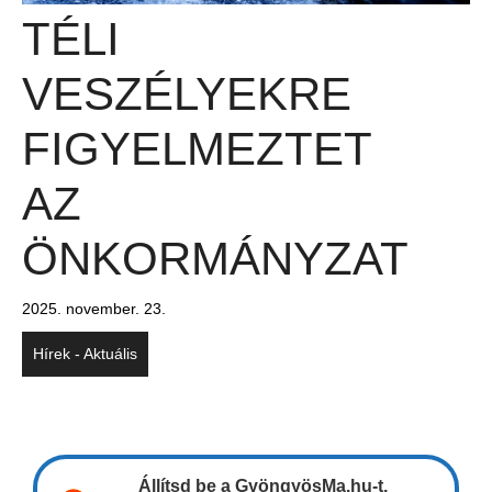
TÉLI
VESZÉLYEKRE
FIGYELMEZTET
AZ
ÖNKORMÁNYZAT
2025. november. 23.
Hírek - Aktuális
Állítsd be a GyöngyösMa.hu-t,