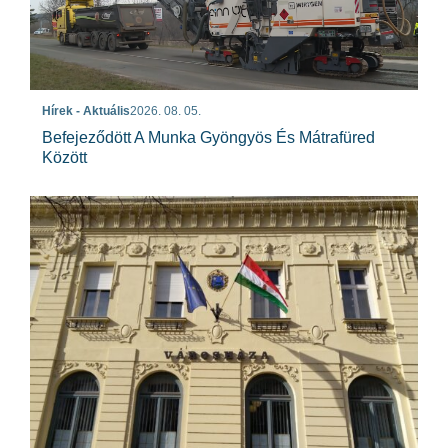
Hírek - Aktuális
2026. 08. 05.
Befejeződött A Munka Gyöngyös És Mátrafüred
Között