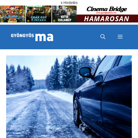
Megszakítás
Kilépés a tartalomba
x Hirdetés
MENÜ