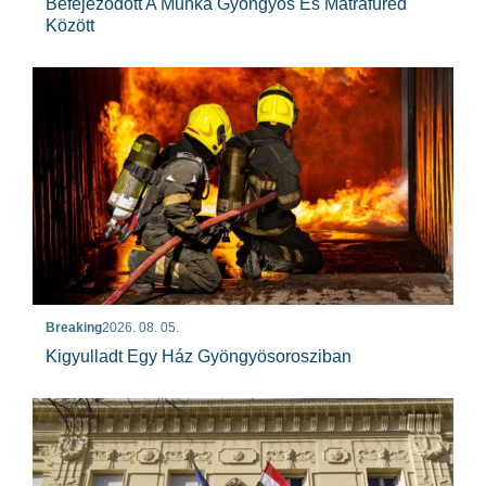
Befejeződött A Munka Gyöngyös És Mátrafüred
Között
Breaking
2026. 08. 05.
Kigyulladt Egy Ház Gyöngyösorosziban