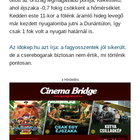
öltött az ország legmagasabb pontja, Kékestető,
ahol éjszaka -0,7 fokig csökkent a hőmérséklet.
Kedden este 11-kor a fölénk áramló hideg levegő
már kezdett nyugalomba jutni a Dunántúlon, így
csak 1 fok volt a nyugati határnál is.
Az idokep.hu azt írja: a fagyosszentek jól sikerült,
de a cserebogarak biztosan nem értik, mi történik
pontosan.
x Hirdetés