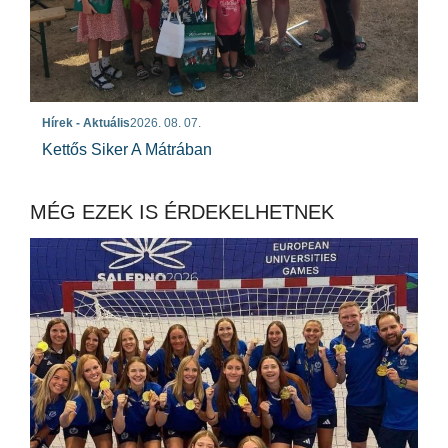
Hírek - Aktuális
2026. 08. 07.
Kettős Siker A Mátrában
MÉG EZEK IS ÉRDEKELHETNEK