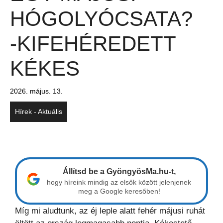
HÓGOLYÓCSATA?
-KIFEHÉREDETT
KÉKES
2026. május. 13.
Hírek - Aktuális
Állítsd be a GyöngyösMa.hu-t,
hogy híreink mindig az elsők között jelenjenek
meg a Google keresőben!
Míg mi aludtunk, az éj leple alatt fehér májusi ruhát