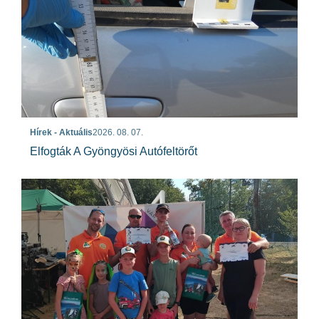
Hírek - Aktuális
2026. 08. 07.
Elfogták A Gyöngyösi Autófeltörőt