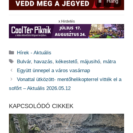
⏸
Hang
x Hirdetés
Kategória
Hírek - Aktuális
Címkék
Bulvár
,
havazás
,
kékestető
,
májusihó
,
mátra
Együtt ünnepel a város vasárnap
Vonattal ütközött- mentőhelikopterrel vitték el a
sofőrt – Aktuális 2026.05.12
KAPCSOLÓDÓ CIKKEK