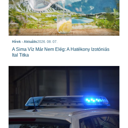
Hírek - Aktuális
2026. 08. 07.
A Sima Víz Már Nem Elég: A Hatékony Izotóniás
Ital Titka