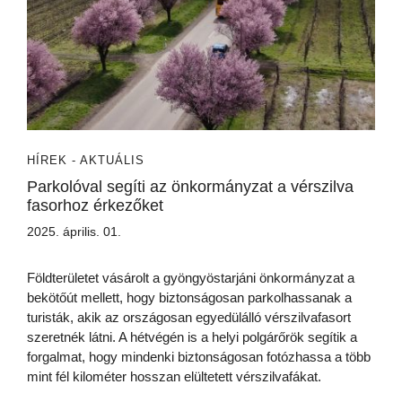
HÍREK - AKTUÁLIS
Parkolóval segíti az önkormányzat a vérszilva
fasorhoz érkezőket
2025. április. 01.
Földterületet vásárolt a gyöngyöstarjáni önkormányzat a
bekötőút mellett, hogy biztonságosan parkolhassanak a
turisták, akik az országosan egyedülálló vérszilvafasort
szeretnék látni. A hétvégén is a helyi polgárőrök segítik a
forgalmat, hogy mindenki biztonságosan fotózhassa a több
mint fél kilométer hosszan elültetett vérszilvafákat.