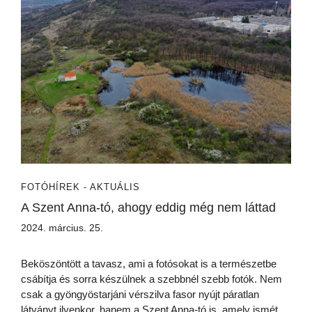
FOTÓ
HÍREK - AKTUÁLIS
A Szent Anna-tó, ahogy eddig még nem láttad
2024. március. 25.
Beköszöntött a tavasz, ami a fotósokat is a természetbe
csábítja és sorra készülnek a szebbnél szebb fotók. Nem
csak a gyöngyöstarjáni vérszilva fasor nyújt páratlan
látványt ilyenkor, hanem a Szent Anna-tó is, amely ismét