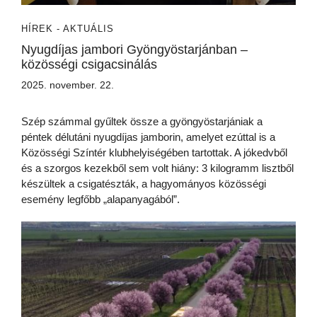
HÍREK - AKTUÁLIS
Nyugdíjas jambori Gyöngyöstarjánban –
közösségi csigacsinálás
2025. november. 22.
Szép számmal gyűltek össze a gyöngyöstarjániak a
péntek délutáni nyugdíjas jamborin, amelyet ezúttal is a
Közösségi Színtér klubhelyiségében tartottak. A jókedvből
és a szorgos kezekből sem volt hiány: 3 kilogramm lisztből
készültek a csigatészták, a hagyományos közösségi
esemény legfőbb „alapanyagából”.