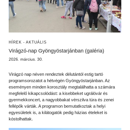
HÍREK - AKTUÁLIS
Virágzó-nap Gyöngyöstarjánban (galéria)
2026. március. 30.
Virágzó nap néven rendeztek délutántól estig tartó
programsorozatot a hétvégén Gyöngyöstarjánban. Az
eseményen minden korosztály megtalálhatta a számára
megfelelő kikapcsolódást: a kisebbeket ugrálóvár és
gyermekkoncert, a nagyobbakat vérszilva túra és zenei
fellépők várták. A programon bemutatkoztak a helyi
egyesületek is, a kilátogatók pedig házias ételeket is
kóstolhattak.