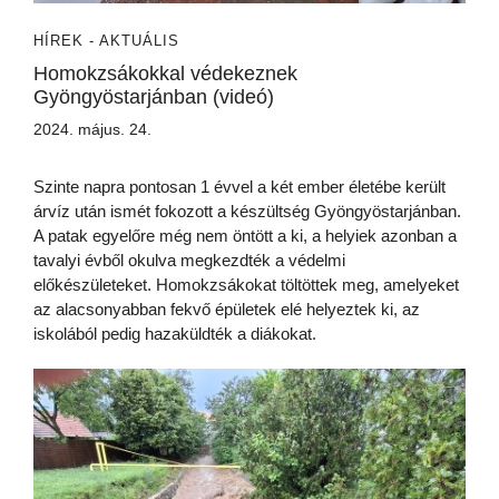
HÍREK - AKTUÁLIS
Homokzsákokkal védekeznek
Gyöngyöstarjánban (videó)
2024. május. 24.
Szinte napra pontosan 1 évvel a két ember életébe került
árvíz után ismét fokozott a készültség Gyöngyöstarjánban.
A patak egyelőre még nem öntött a ki, a helyiek azonban a
tavalyi évből okulva megkezdték a védelmi
előkészületeket. Homokzsákokat töltöttek meg, amelyeket
az alacsonyabban fekvő épületek elé helyeztek ki, az
iskolából pedig hazaküldték a diákokat.