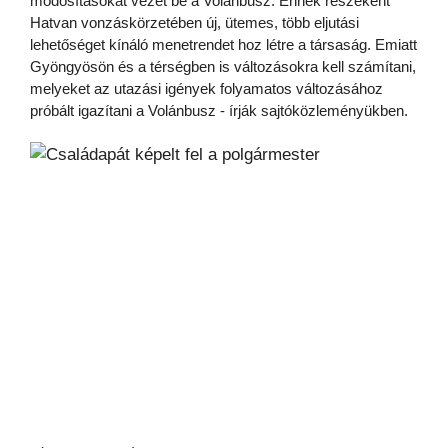
módosításokat vezet be a Volánbusz. Ennek részeként
Hatvan vonzáskörzetében új, ütemes, több eljutási
lehetőséget kínáló menetrendet hoz létre a társaság. Emiatt
Gyöngyösön és a térségben is változásokra kell számítani,
melyeket az utazási igények folyamatos változásához
próbált igazítani a Volánbusz - írják sajtóközleményükben.