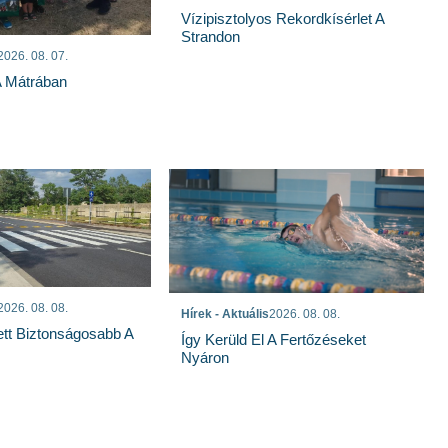
Vízipisztolyos Rekordkísérlet A
Strandon
2026. 08. 07.
A Mátrában
2026. 08. 08.
Hírek - Aktuális
2026. 08. 08.
ett Biztonságosabb A
Így Kerüld El A Fertőzéseket
Nyáron