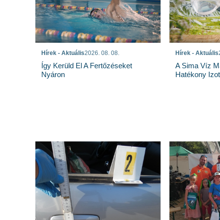
Hírek - Aktuális
Hírek - Aktuális
2026. 08. 08.
A Sima Víz M
Így Kerüld El A Fertőzéseket
Hatékony Izotó
Nyáron