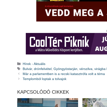
Kategória
Hírek - Aktuális
Címkék
Bulvár
,
drónfelvétel
,
Gyöngyöstarján
,
vérszilva
,
virágba 
Már a parlamentben is a recski katasztrófa volt a téma
Templomból loptak a tolvajok
KAPCSOLÓDÓ CIKKEK