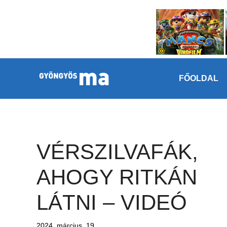
Megszakítás
Kilépés a tartalomba
FŐOLDAL
VÉRSZILVAFÁK,
AHOGY RITKÁN
LÁTNI – VIDEÓ
2024. március. 19.