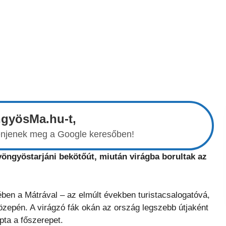
ngyösMa.hu-t,
elenjenek meg a Google keresőben!
yöngyöstarjáni bekötőút, miután virágba borultak az
rében a Mátrával – az elmúlt években turistacsalogatóvá,
zepén. A virágzó fák okán az ország legszebb útjaként
pta a főszerepet.