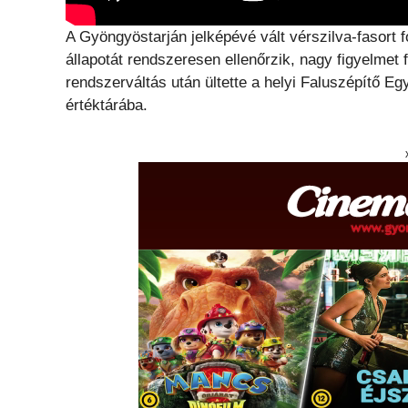
A Gyöngyöstarján jelképévé vált vérszilva-fasort f
állapotát rendszeresen ellenőrzik, nagy figyelmet
rendszerváltás után ültette a helyi Faluszépítő Eg
értéktárába.