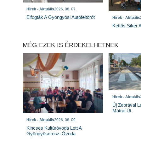
Hírek - Aktuális
2026. 08. 07.
Elfogták A Gyöngyösi Autófeltörőt
Hírek - Aktuális
Kettős Siker 
MÉG EZEK IS ÉRDEKELHETNEK
Hírek - Aktuális
Új Zebrával L
Mátrai Út
Hírek - Aktuális
2026. 08. 09.
Kincses Kultúróvoda Lett A
Gyöngyösoroszi Óvoda