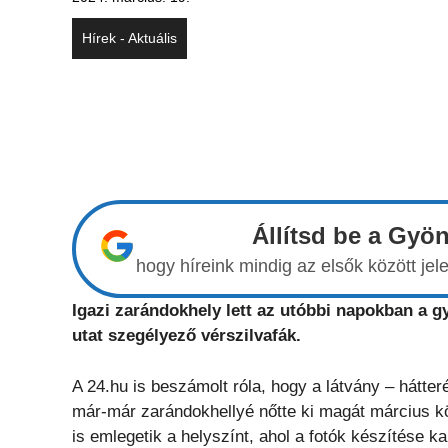
Hírek - Aktuális
Állítsd be a Gyö
hogy híreink mindig az elsők között j
Igazi zarándokhely lett az utóbbi napokban a g
utat szegélyező vérszilvafák.
A 24.hu is beszámolt róla, hogy a látvány – hátte
már-már zarándokhellyé nőtte ki magát március kö
is emlegetik a helyszínt, ahol a fotók készítése ka