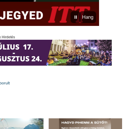
⏸
Hang
x Hirdetés
borult