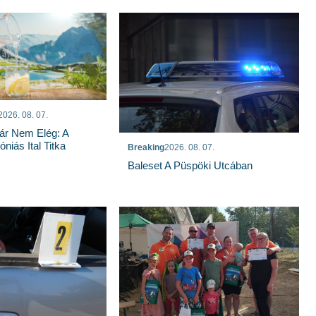
2026. 08. 07.
ár Nem Elég: A
niás Ital Titka
Breaking
2026. 08. 07.
Baleset A Püspöki Utcában