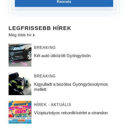
Keresés
LEGFRISSEBB HÍREK
Még több hír
BREAKING
Két autó ütközött Gyöngyösön
BREAKING
Kigyulladt a bozótos Gyöngyössolymos
mellett
HÍREK - AKTUÁLIS
Vízipisztolyos rekordkísérlet a strandon