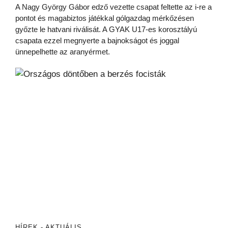
A Nagy György Gábor edző vezette csapat feltette az i-re a
pontot és magabiztos játékkal gólgazdag mérkőzésen
győzte le hatvani riválisát. A GYAK U17-es korosztályú
csapata ezzel megnyerte a bajnokságot és joggal
ünnepelhette az aranyérmet.
HÍREK - AKTUÁLIS