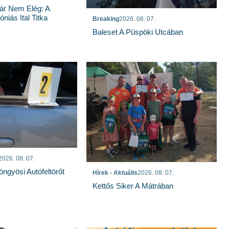
ár Nem Elég: A
niás Ital Titka
Breaking
2026. 08. 07.
Baleset A Püspöki Utcában
2026. 08. 07.
öngyösi Autófeltörőt
Hírek - Aktuális
2026. 08. 07.
Kettős Siker A Mátrában