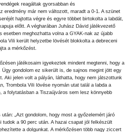
 vendégek reagáltak gyorsabban és
g az eredmény már nem változott, maradt a 0-1. A szünet
réjét hajtotta végre és egyre többet birtokolta a labdát,
kapuja előtt. A végharában Juhász Dávid játékvezető
és esetben meghozhatta volna a GYAK-nak az újabb
a Vili került helyzetbe lövését blokkolta a debreceni
újta a mérkőzést.
őzésen játékosaim igyekeztek mindent megtenni, hogy a
 Úgy gondolom ez sikerült is, de sajnos megint jött egy
t. Aki jelen volt a pályán, láthatta, hogy nem játszottunk
, Trombola Vili lövése nyomán utat talál a labda a
, a folytatásban a Tiszaújváros sem lesz könnyebb
 után: „Azt gondolom, hogy most a győzelemért járó
tudok a 90 perc után. A hazai csapat jól felkészült
hezítette a dolgunkat. A mérkőzésen több nagy ziccert