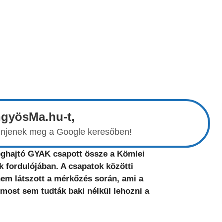
ngyösMa.hu-t,
elenjenek meg a Google keresőben!
eghajtó GYAK csapott össze a Kömlei
k fordulójában. A csapatok közötti
 nem látszott a mérkőzés során, ami a
 most sem tudták baki nélkül lehozni a