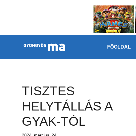
Megszakítás
Kilépés a tartalomba
FŐOLDAL
TISZTES
HELYTÁLLÁS A
GYAK-TÓL
2024. március. 24.