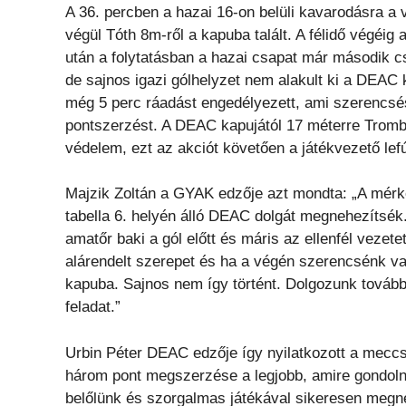
A 36. percben a hazai 16-on belüli kavarodásra a
végül Tóth 8m-ről a kapuba talált. A félidő végéi
után a folytatásban a hazai csapat már második cse
de sajnos igazi gólhelyzet nem alakult ki a DEAC 
még 5 perc ráadást engedélyezett, ami szerencs
pontszerzést. A DEAC kapujától 17 méterre Trombol
védelem, ezt az akciót követően a játékvezető lef
Majzik Zoltán a GYAK edzője azt mondta: „A mérk
tabella 6. helyén álló DEAC dolgát megnehezítsék.
amatőr baki a gól előtt és máris az ellenfél vezetet
alárendelt szerepet és ha a végén szerencsénk van
kapuba. Sajnos nem így történt. Dolgozunk tovább
feladat.”
Urbin Péter DEAC edzője így nyilatkozott a meccs
három pont megszerzése a legjobb, amire gondolni 
belőlünk és szorgalmas játékával sikeresen megne