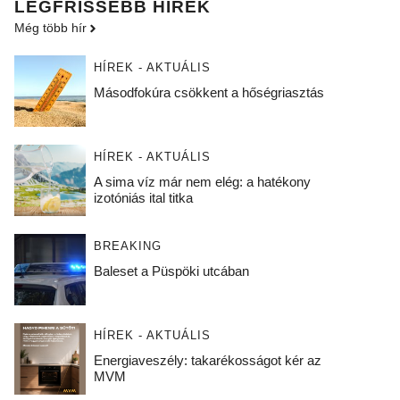
LEGFRISSEBB HÍREK
Még több hír
HÍREK - AKTUÁLIS
Másodfokúra csökkent a hőségriasztás
HÍREK - AKTUÁLIS
A sima víz már nem elég: a hatékony
izotóniás ital titka
BREAKING
Baleset a Püspöki utcában
HÍREK - AKTUÁLIS
Energiaveszély: takarékosságot kér az
MVM