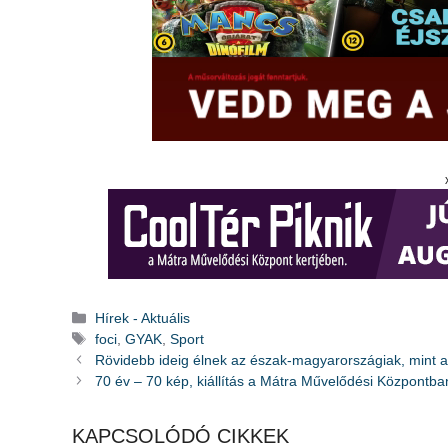
Kategória
Hírek - Aktuális
Címkék
foci
,
GYAK
,
Sport
Rövidebb ideig élnek az észak-magyarországiak, mint a
70 év – 70 kép, kiállítás a Mátra Művelődési Központba
KAPCSOLÓDÓ CIKKEK