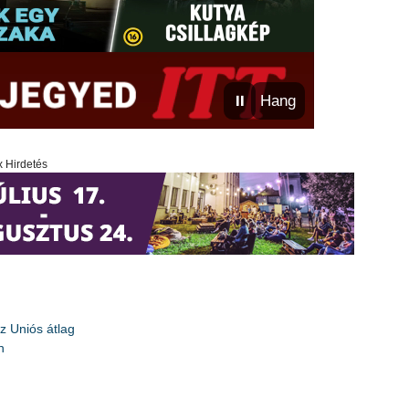
⏸
Hang
x Hirdetés
z Uniós átlag
n