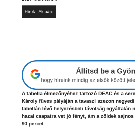
Hírek - Aktuális
Állítsd be a Gyö
hogy híreink mindig az elsők között j
A tabella élmezőnyéhez tartozó DEAC és a ser
Károly füves pályáján a tavaszi szezon negyedi
tabellán lévő helyezésbeli távolság egyáltalán
hazai csapatra vet jó fényt, ám a zöldek sajnos
90 percet.