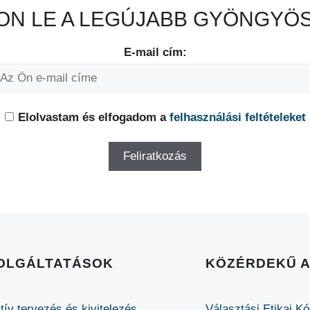
N LE A LEGÚJABB GYÖNGYÖS
E-mail cím:
Elolvastam és elfogadom a
felhasználási feltételeket
OLGÁLTATÁSOK
KÖZÉRDEKŰ 
tív tervezés és kivitelezés
Választási Etikai K