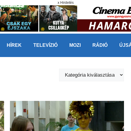
x Hirdetés
HÍREK
TELEVÍZIÓ
MOZI
RÁDIÓ
ÚJS
Kategóriák