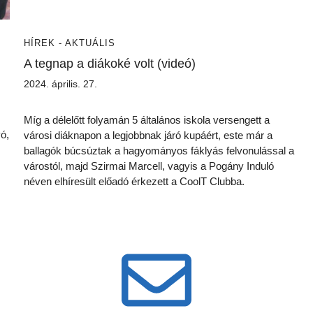
HÍREK - AKTUÁLIS
A tegnap a diákoké volt (videó)
2024. április. 27.
Míg a délelőtt folyamán 5 általános iskola versengett a
ó,
városi diáknapon a legjobbnak járó kupáért, este már a
ballagók búcsúztak a hagyományos fáklyás felvonulással a
várostól, majd Szirmai Marcell, vagyis a Pogány Induló
néven elhíresült előadó érkezett a CoolT Clubba.