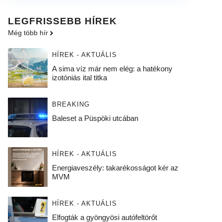
LEGFRISSEBB HÍREK
Még több hír
HÍREK - AKTUÁLIS
A sima víz már nem elég: a hatékony
izotóniás ital titka
BREAKING
Baleset a Püspöki utcában
HÍREK - AKTUÁLIS
Energiaveszély: takarékosságot kér az
MVM
HÍREK - AKTUÁLIS
Elfogták a gyöngyösi autófeltörőt