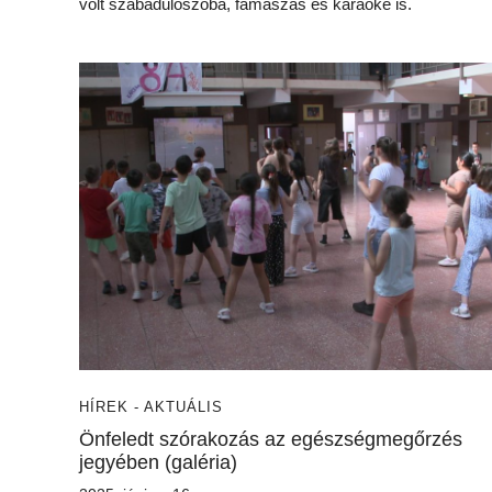
volt szabadulószoba, famászás és karaoke is.
HÍREK - AKTUÁLIS
Önfeledt szórakozás az egészségmegőrzés
jegyében (galéria)