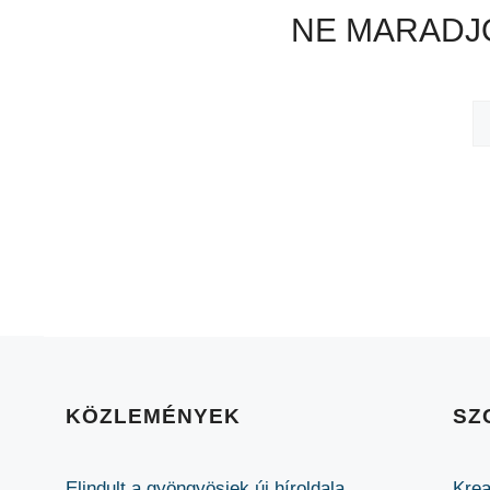
NE MARADJO
KÖZLEMÉNYEK
SZ
Elindult a gyöngyösiek új híroldala
Krea