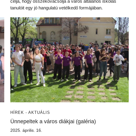
célja, hogy összekovácsolja a város általános iskolás
tanulóit egy jó hangulatú vetélkedő formájában.
HÍREK - AKTUÁLIS
Ünnepeltek a város diákjai (galéria)
2025. április. 16.