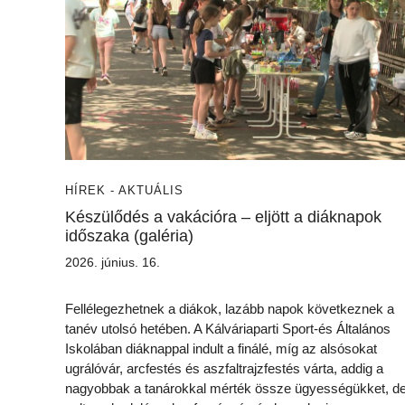
HÍREK - AKTUÁLIS
Készülődés a vakációra – eljött a diáknapok
időszaka (galéria)
2026. június. 16.
Fellélegezhetnek a diákok, lazább napok következnek a
tanév utolsó hetében. A Kálváriaparti Sport-és Általános
Iskolában diáknappal indult a finálé, míg az alsósokat
ugrálóvár, arcfestés és aszfaltrajzfestés várta, addig a
nagyobbak a tanárokkal mérték össze ügyességükket, d