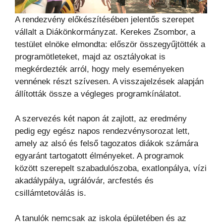
A rendezvény előkészítésében jelentős szerepet
vállalt a Diákönkormányzat. Kerekes Zsombor, a
testület elnöke elmondta: először összegyűjtötték a
programötleteket, majd az osztályokat is
megkérdezték arról, hogy mely eseményeken
vennének részt szívesen. A visszajelzések alapján
állították össze a végleges programkínálatot.
A szervezés két napon át zajlott, az eredmény
pedig egy egész napos rendezvénysorozat lett,
amely az alsó és felső tagozatos diákok számára
egyaránt tartogatott élményeket. A programok
között szerepelt szabadulószoba, exatlonpálya, vízi
akadálypálya, ugrálóvár, arcfestés és
csillámtetoválás is.
A tanulók nemcsak az iskola épületében és az