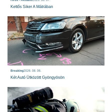
Hírek - Aktuális
2026. 08. 07.
Kettős Siker A Mátrában
Breaking
2026. 08. 06.
Két Autó Ütközött Gyöngyösön