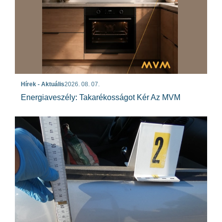
Hírek - Aktuális
2026. 08. 07.
Energiaveszély: Takarékosságot Kér Az MVM