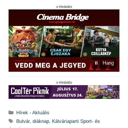
x Hirdetés
⏸
Hang
x Hirdetés
Kategória
Hírek - Aktuális
Címkék
Bulvár
,
diáknap
,
Kálváriaparti Sport- és