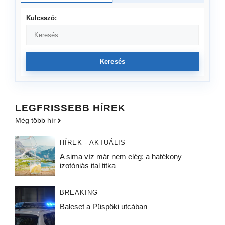
Kulcsszó:
Keresés
LEGFRISSEBB HÍREK
Még több hír
HÍREK - AKTUÁLIS
A sima víz már nem elég: a hatékony
izotóniás ital titka
BREAKING
Baleset a Püspöki utcában