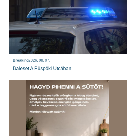
Breaking
2026. 08. 07.
Baleset A Püspöki Utcában