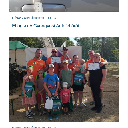
Hírek - Aktuális
2026. 08. 07.
Elfogták A Gyöngyösi Autófeltörőt