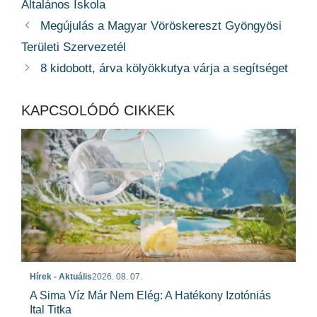
Általános Iskola
Megújulás a Magyar Vöröskereszt Gyöngyösi
Területi Szervezetél
8 kidobott, árva kölyökkutya várja a segítséget
KAPCSOLÓDÓ CIKKEK
Hírek - Aktuális
2026. 08. 07.
A Sima Víz Már Nem Elég: A Hatékony Izotóniás
Ital Titka