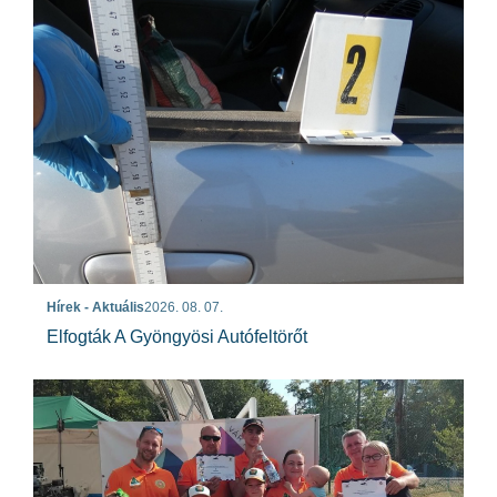
Hírek - Aktuális
2026. 08. 07.
Elfogták A Gyöngyösi Autófeltörőt