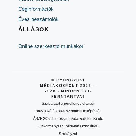
Céginformációk
Éves beszámolók
ÁLLÁSOK
Online szerkesztő munkakör
© GYÖNGYÖSI
MÉDIAKÖZPONT 2023 –
2026 - MINDEN JOG
FENNTARTVA!
Szabályzat a jogellenes olvasói
hozzászólásokkal szembeni fellépésről
ÁSZF 2025
Impresszum
Adatvédelem
Kiadó
Önkormányzati Reklámhasznosítási
Szabályzat