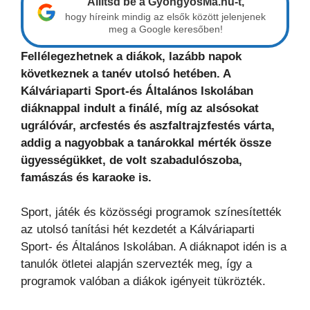
Állítsd be a GyöngyösMa.hu-t,
hogy híreink mindig az elsők között jelenjenek
meg a Google keresőben!
Fellélegezhetnek a diákok, lazább napok
következnek a tanév utolsó hetében. A
Kálváriaparti Sport-és Általános Iskolában
diáknappal indult a finálé, míg az alsósokat
ugrálóvár, arcfestés és aszfaltrajzfestés várta,
addig a nagyobbak a tanárokkal mérték össze
ügyességükket, de volt szabadulószoba,
famászás és karaoke is.
Sport, játék és közösségi programok színesítették
az utolsó tanítási hét kezdetét a Kálváriaparti
Sport- és Általános Iskolában. A diáknapot idén is a
tanulók ötletei alapján szervezték meg, így a
programok valóban a diákok igényeit tükrözték.