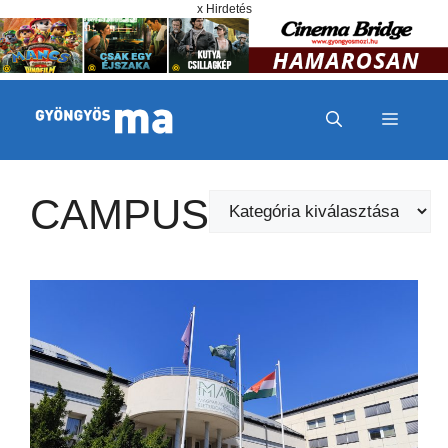
Megszakítás
Kilépés a tartalomba
x Hirdetés
MENÜ
CAMPUS
Kategóriák