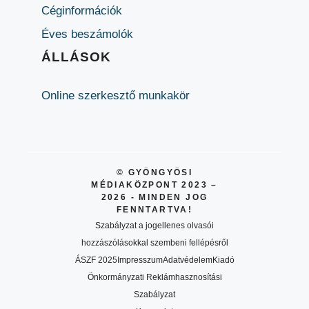
Céginformációk
Éves beszámolók
ÁLLÁSOK
Online szerkesztő munkakör
© GYÖNGYÖSI
MÉDIAKÖZPONT 2023 –
2026 - MINDEN JOG
FENNTARTVA!
Szabályzat a jogellenes olvasói
hozzászólásokkal szembeni fellépésről
ÁSZF 2025
Impresszum
Adatvédelem
Kiadó
Önkormányzati Reklámhasznosítási
Szabályzat