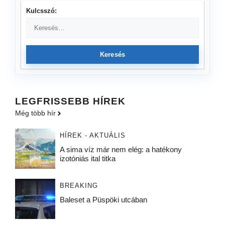
Kulcsszó:
Keresés
LEGFRISSEBB HÍREK
Még több hír
HÍREK - AKTUÁLIS
A sima víz már nem elég: a hatékony
izotóniás ital titka
BREAKING
Baleset a Püspöki utcában