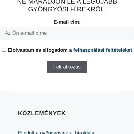
NE MARADJON LE A LEGÚJABB
GYÖNGYÖSI HÍREKRŐL!
E-mail cím:
Elolvastam és elfogadom a
felhasználási feltételeket
KÖZLEMÉNYEK
Elindult a gyöngyösiek új híroldala