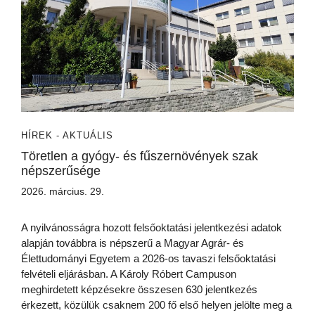
HÍREK - AKTUÁLIS
Töretlen a gyógy- és fűszernövények szak
népszerűsége
2026. március. 29.
A nyilvánosságra hozott felsőoktatási jelentkezési adatok
alapján továbbra is népszerű a Magyar Agrár- és
Élettudományi Egyetem a 2026-os tavaszi felsőoktatási
felvételi eljárásban. A Károly Róbert Campuson
meghirdetett képzésekre összesen 630 jelentkezés
érkezett, közülük csaknem 200 fő első helyen jelölte meg a