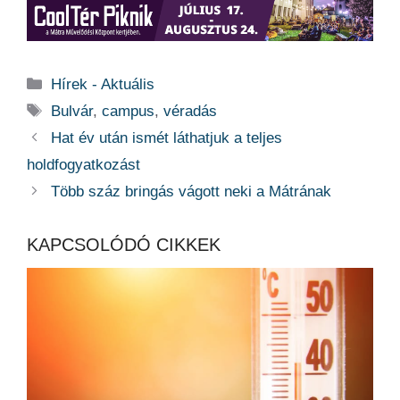
Kategória
Hírek - Aktuális
Címkék
Bulvár
,
campus
,
véradás
Hat év után ismét láthatjuk a teljes
holdfogyatkozást
Több száz bringás vágott neki a Mátrának
KAPCSOLÓDÓ CIKKEK