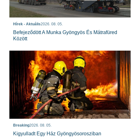
Hírek - Aktuális
2026. 08. 05.
Befejeződött A Munka Gyöngyös És Mátrafüred
Között
Breaking
2026. 08. 05.
Kigyulladt Egy Ház Gyöngyösorosziban