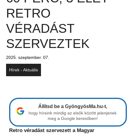
RETRO
VÉRADÁST
SZERVEZTEK
2025. szeptember. 07.
Hírek - Aktuális
Állítsd be a GyöngyösMa.hu-t,
hogy híreink mindig az elsők között jelenjenek
meg a Google keresőben!
Retro véradást szervezett a Magyar