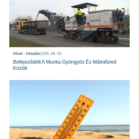
Hírek - Aktuális
2026. 08. 05.
Befejeződött A Munka Gyöngyös És Mátrafüred
Között