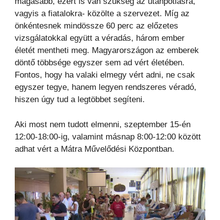
magasabb, ezért is van szükség az utánpótlásra,
vagyis a fiatalokra- közölte a szervezet. Míg az
önkéntesnek mindössze 60 perc az előzetes
vizsgálatokkal együtt a véradás, három ember
életét mentheti meg. Magyarországon az emberek
döntő többsége egyszer sem ad vért életében.
Fontos, hogy ha valaki elmegy vért adni, ne csak
egyszer tegye, hanem legyen rendszeres véradó,
hiszen úgy tud a legtöbbet segíteni.
Aki most nem tudott elmenni, szeptember 15-én
12:00-18:00-ig, valamint másnap 8:00-12:00 között
adhat vért a Mátra Művelődési Központban.