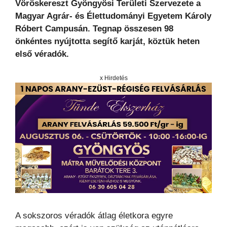
Vöröskereszt Gyöngyösi Területi Szervezete a
Magyar Agrár- és Élettudományi Egyetem Károly
Róbert Campusán. Tegnap összesen 98
önkéntes nyújtotta segítő karját, köztük heten
első véradók.
x Hirdetés
A sokszoros véradók átlag életkora egyre