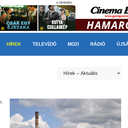
x Hirdetés
HÍREK
TELEVÍZIÓ
MOZI
RÁDIÓ
ÚJS
Kategóriák