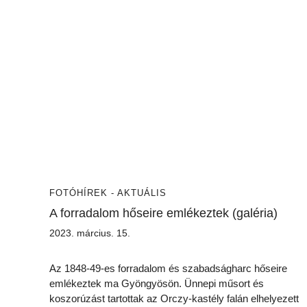
FOTÓ
HÍREK - AKTUÁLIS
A forradalom hőseire emlékeztek (galéria)
2023. március. 15.
Az 1848-49-es forradalom és szabadságharc hőseire
emlékeztek ma Gyöngyösön. Ünnepi műsort és
koszorúzást tartottak az Orczy-kastély falán elhelyezett