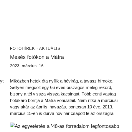
FOTÓ
HÍREK - AKTUÁLIS
Mesés fotókon a Mátra
2023. március. 16.
yt
Miközben hetek óta nyílik a hóvirág, a tavasz hírnöke,
Sellyén megdőlt egy 66 éves országos meleg rekord,
bizony a tél vissza vissza kacsingat. Több centi vastag
hótakaró borítja a Mátra vonulatait. Nem ritka a márciusi
vagy akár az áprilisi havazás, pontosan 10 éve, 2013.
március 15-én is durva hóvihar csapott le az országra.