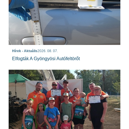
Hírek - Aktuális
2026. 08. 07.
Elfogták A Gyöngyösi Autófeltörőt