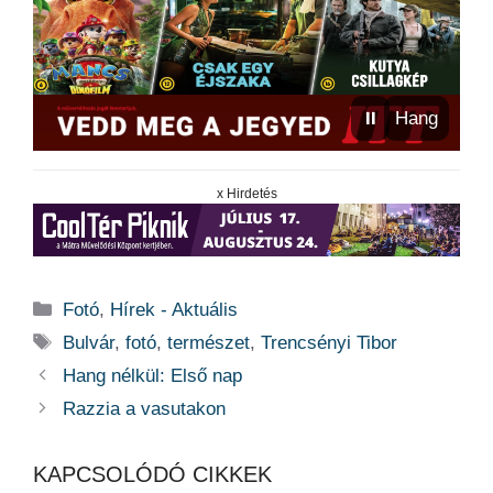
⏸
Hang
x Hirdetés
Kategória
Fotó
,
Hírek - Aktuális
Címkék
Bulvár
,
fotó
,
természet
,
Trencsényi Tibor
Hang nélkül: Első nap
Razzia a vasutakon
KAPCSOLÓDÓ CIKKEK