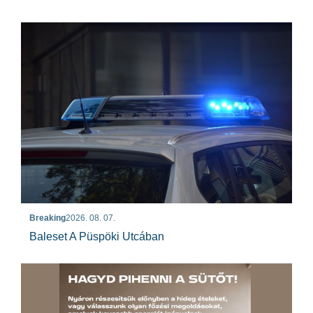
Breaking
2026. 08. 07.
Baleset A Püspöki Utcában