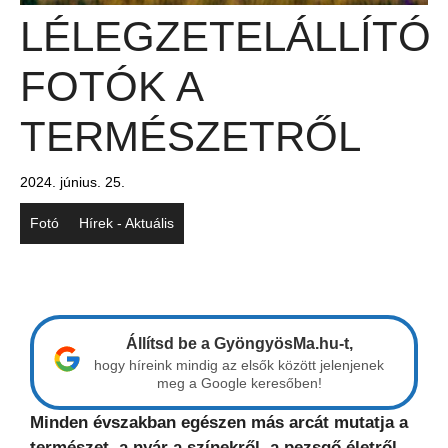
LÉLEGZETELÁLLÍTÓ
FOTÓK A
TERMÉSZETRŐL
2024. június. 25.
Fotó
Hírek - Aktuális
Állítsd be a GyöngyösMa.hu-t,
hogy híreink mindig az elsők között jelenjenek
meg a Google keresőben!
Minden évszakban egészen más arcát mutatja a
természet, a nyár a színekről, a pezsgő életről