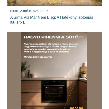
Hírek - Aktuális
2026. 08. 07.
A Sima Víz Már Nem Elég: A Hatékony Izotóniás
Ital Titka