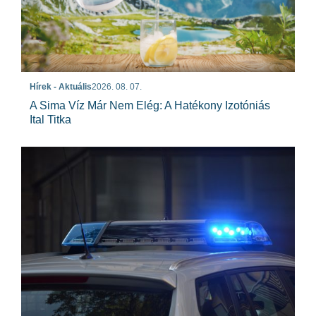
Hírek - Aktuális
2026. 08. 07.
A Sima Víz Már Nem Elég: A Hatékony Izotóniás
Ital Titka