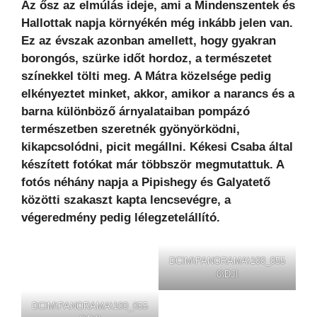
Az ősz az elmúlás ideje, ami a Mindenszentek és
Hallottak napja környékén még inkább jelen van.
Ez az évszak azonban amellett, hogy gyakran
borongós, szürke időt hordoz, a természetet
színekkel tölti meg. A Mátra közelsége pedig
elkényeztet minket, akkor, amikor a narancs és a
barna különböző árnyalataiban pompázó
természetben szeretnék gyönyörködni,
kikapcsolódni, picit megállni. Kékesi Csaba által
készített fotókat már többször megmutattuk. A
fotós néhány napja a Pipishegy és Galyatető
közötti szakaszt kapta lencsevégre, a
végeredmény pedig lélegzetelállító.
DCIM\PANORAMA\100_055
0\DJI
DCIM\PANORAMA\100_055