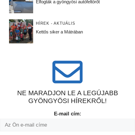
Elfogták a gyöngyösi autófeltörőt
HÍREK - AKTUÁLIS
Kettős siker a Mátrában
NE MARADJON LE A LEGÚJABB
GYÖNGYÖSI HÍREKRŐL!
E-mail cím: