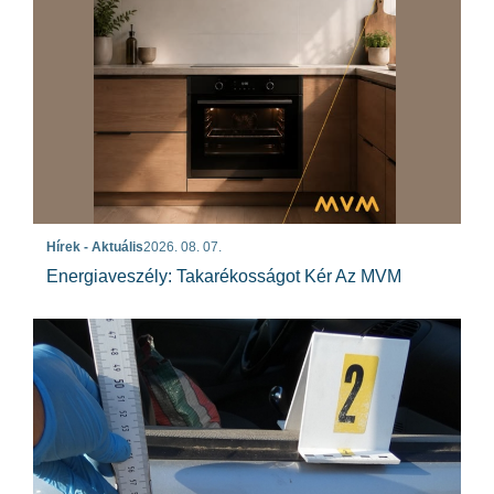
Hírek - Aktuális
2026. 08. 07.
Energiaveszély: Takarékosságot Kér Az MVM