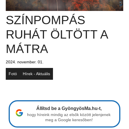
SZÍNPOMPÁS
RUHÁT ÖLTÖTT A
MÁTRA
2024. november. 01.
Fotó
Hírek - Aktuális
Állítsd be a GyöngyösMa.hu-t,
hogy híreink mindig az elsők között jelenjenek
meg a Google keresőben!