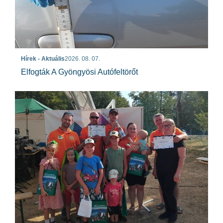
Hírek - Aktuális
2026. 08. 07.
Elfogták A Gyöngyösi Autófeltörőt