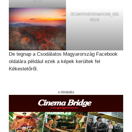
3\DJI
DCIM\PANORAMA\100_055
0\DJI
De tegnap a Csodálatos Magyarország Facebook
oldalára például ezek a képek kerültek fel
Kékestetőről.
x Hirdetés