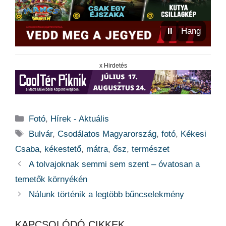
⏸
Hang
x Hirdetés
Kategória
Fotó
,
Hírek - Aktuális
Címkék
Bulvár
,
Csodálatos Magyarország
,
fotó
,
Kékesi
Csaba
,
kékestető
,
mátra
,
ősz
,
természet
A tolvajoknak semmi sem szent – óvatosan a
temetők környékén
Nálunk történik a legtöbb bűncselekmény
KAPCSOLÓDÓ CIKKEK