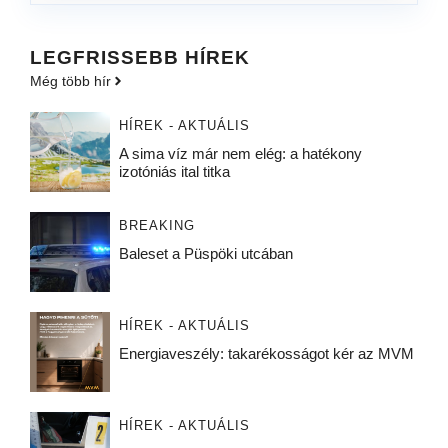
LEGFRISSEBB HÍREK
Még több hír
HÍREK - AKTUÁLIS
A sima víz már nem elég: a hatékony
izotóniás ital titka
BREAKING
Baleset a Püspöki utcában
HÍREK - AKTUÁLIS
Energiaveszély: takarékosságot kér az MVM
HÍREK - AKTUÁLIS