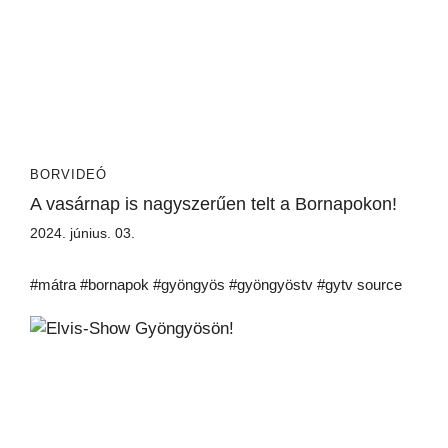
BORVIDEÓ
A vasárnap is nagyszerűen telt a Bornapokon!
2024. június. 03.
#mátra #bornapok #gyöngyös #gyöngyöstv #gytv source