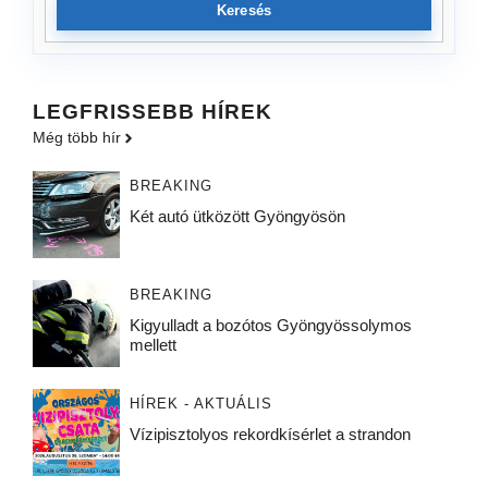
Keresés
LEGFRISSEBB HÍREK
Még több hír
BREAKING
Két autó ütközött Gyöngyösön
BREAKING
Kigyulladt a bozótos Gyöngyössolymos
mellett
HÍREK - AKTUÁLIS
Vízipisztolyos rekordkísérlet a strandon