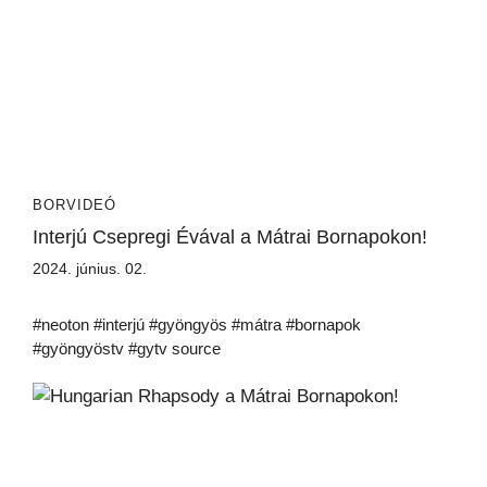
BORVIDEÓ
Interjú Csepregi Évával a Mátrai Bornapokon!
2024. június. 02.
#neoton #interjú #gyöngyös #mátra #bornapok
#gyöngyöstv #gytv source