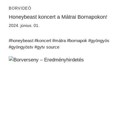
BORVIDEÓ
Honeybeast koncert a Mátrai Bornapokon!
2024. június. 01.
#honeybeast #koncert #mátra #bornapok #gyöngyös
#gyöngyöstv #gytv source