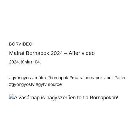
BORVIDEÓ
Mátrai Bornapok 2024 – After videó
2024. június. 04.
#gyöngyös #mátra #bornapok #mátraibornapok #buli #after
#gyöngyöstv #gytv source