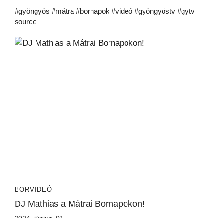
#gyöngyös #mátra #bornapok #videó #gyöngyöstv #gytv
source
BORVIDEÓ
DJ Mathias a Mátrai Bornapokon!