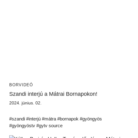
BORVIDEÓ
Szandi interjú a Mátrai Bornapokon!
2024. június. 02.
#szandi #interjú #mátra #bornapok #gyöngyös
#gyöngyöstv #gytv source