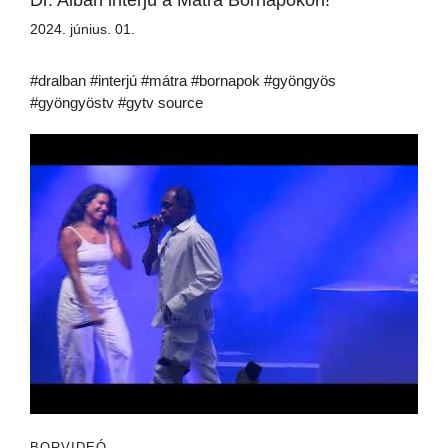
Dr. Alban interjú a Mátra Bornapokon!
2024. június. 01.
#dralban #interjú #mátra #bornapok #gyöngyös
#gyöngyöstv #gytv source
BORVIDEÓ