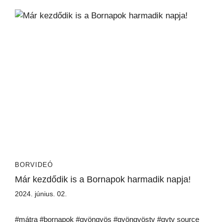
BORVIDEÓ
Már kezdődik is a Bornapok harmadik napja!
2024. június. 02.
#mátra #bornapok #gyöngyös #gyöngyöstv #gytv source