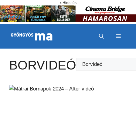
Megszakítás
Kilépés a tartalomba
x Hirdetés
MENÜ
BORVIDEÓ
Kategóriák