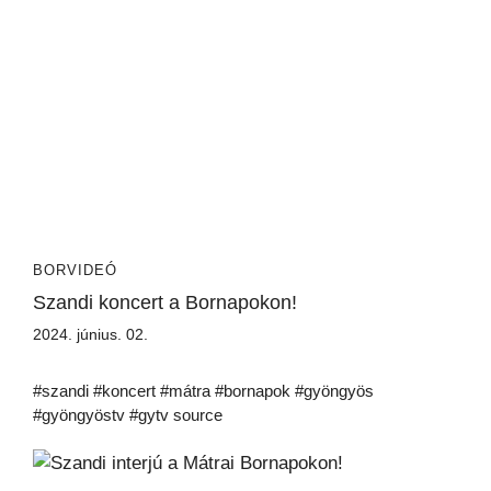
BORVIDEÓ
Szandi koncert a Bornapokon!
2024. június. 02.
#szandi #koncert #mátra #bornapok #gyöngyös
#gyöngyöstv #gytv source