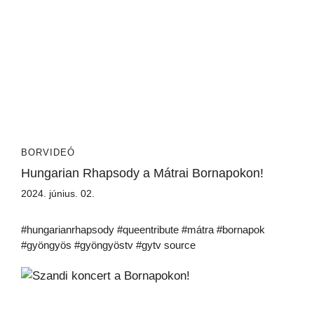
BORVIDEÓ
Hungarian Rhapsody a Mátrai Bornapokon!
2024. június. 02.
#hungarianrhapsody #queentribute #mátra #bornapok
#gyöngyös #gyöngyöstv #gytv source