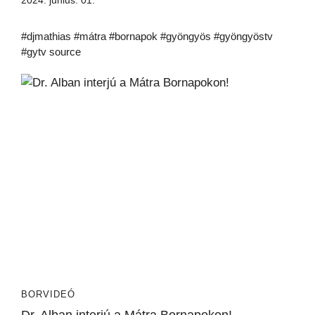
2024. június. 01.
#djmathias #mátra #bornapok #gyöngyös #gyöngyöstv
#gytv source
BORVIDEÓ