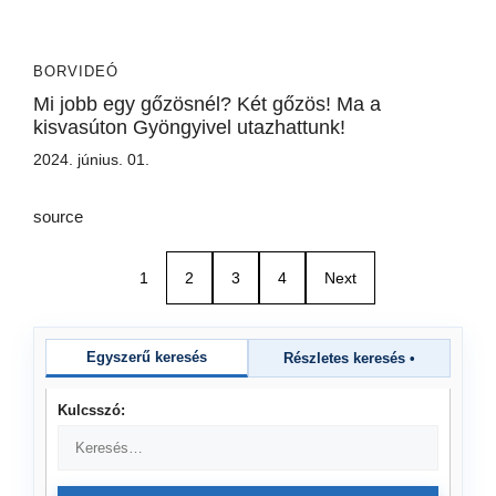
BORVIDEÓ
Mi jobb egy gőzösnél? Két gőzös! Ma a
kisvasúton Gyöngyivel utazhattunk!
2024. június. 01.
source
1
2
3
4
Next
Egyszerű keresés
Részletes keresés
•
Kulcsszó: