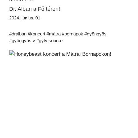
Dr. Alban a Fő téren!
2024. június. 01.
#dralban #koncert #mátra #bornapok #gyöngyös
#gyöngyöstv #gytv source