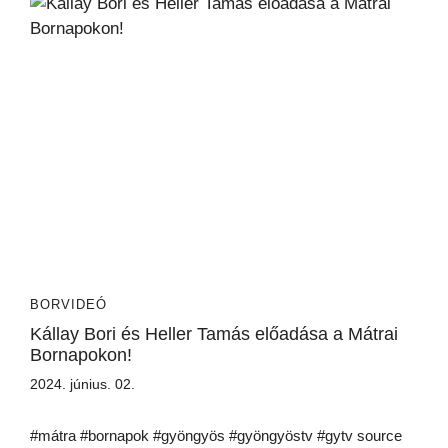
BORVIDEÓ
Kállay Bori és Heller Tamás előadása a Mátrai
Bornapokon!
2024. június. 02.
#mátra #bornapok #gyöngyös #gyöngyöstv #gytv source