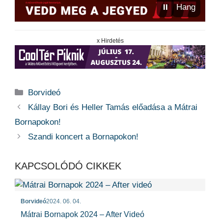
⏸
Hang
x Hirdetés
Kategória
Borvideó
Kállay Bori és Heller Tamás előadása a Mátrai
Bornapokon!
Szandi koncert a Bornapokon!
KAPCSOLÓDÓ CIKKEK
Borvideó
2024. 06. 04.
Mátrai Bornapok 2024 – After Videó