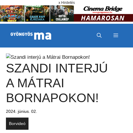
Megszakítás
Kilépés a tartalomba
x Hirdetés
MENÜ
SZANDI INTERJÚ
A MÁTRAI
BORNAPOKON!
2024. június. 02.
Borvideó