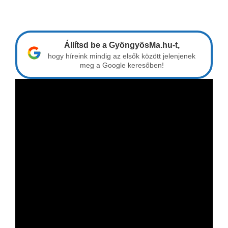
Állítsd be a GyöngyösMa.hu-t,
hogy híreink mindig az elsők között jelenjenek
meg a Google keresőben!