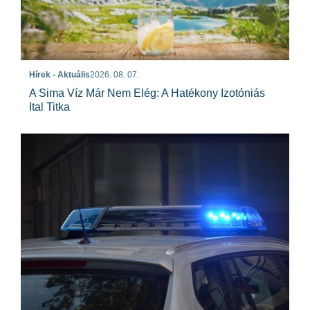
Hírek - Aktuális
2026. 08. 07.
A Sima Víz Már Nem Elég: A Hatékony Izotóniás
Ital Titka