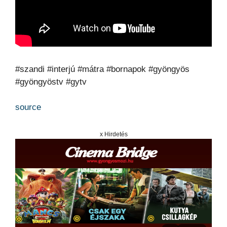
#szandi #interjú #mátra #bornapok #gyöngyös
#gyöngyöstv #gytv
source
x Hirdetés