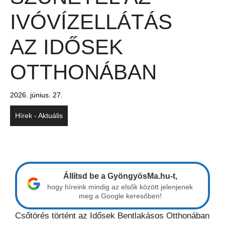
IVÓVÍZELLÁTÁS
AZ IDŐSEK
OTTHONÁBAN
2026. június. 27.
Hírek - Aktuális
Állítsd be a GyöngyösMa.hu-t,
hogy híreink mindig az elsők között jelenjenek
meg a Google keresőben!
Csőtörés történt az Idősek Bentlakásos Otthonában