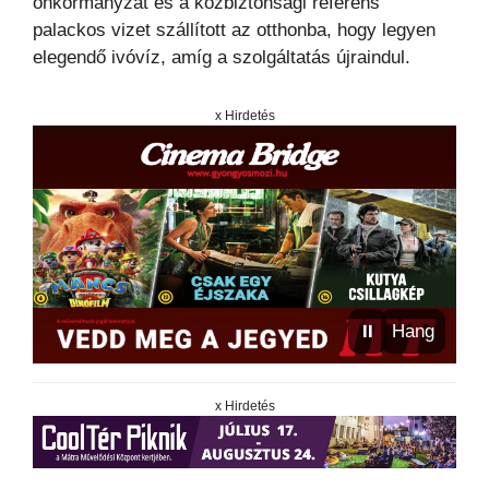
önkormányzat és a közbiztonsági referens
palackos vizet szállított az otthonba, hogy legyen
elegendő ivóvíz, amíg a szolgáltatás újraindul.
x Hirdetés
⏸
Hang
x Hirdetés