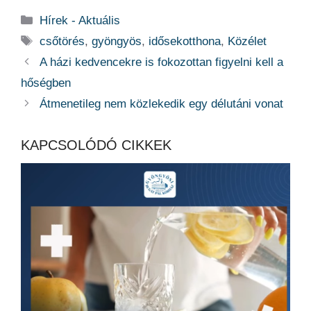
Kategória
Hírek - Aktuális
Címkék
csőtörés
,
gyöngyös
,
idősekotthona
,
Közélet
A házi kedvencekre is fokozottan figyelni kell a
hőségben
Átmenetileg nem közlekedik egy délutáni vonat
KAPCSOLÓDÓ CIKKEK