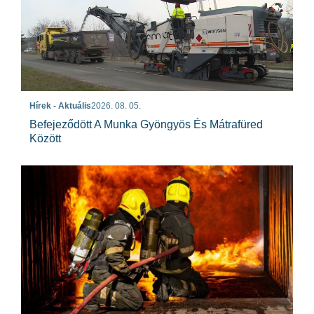
Hírek - Aktuális
2026. 08. 05.
Befejeződött A Munka Gyöngyös És Mátrafüred
Között