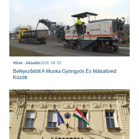
Hírek - Aktuális
2026. 08. 05.
Befejeződött A Munka Gyöngyös És Mátrafüred
Között