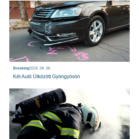
Breaking
2026. 08. 06.
Két Autó Ütközött Gyöngyösön