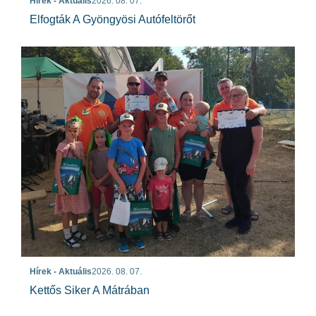
Hírek - Aktuális
2026. 08. 07.
Elfogták A Gyöngyösi Autófeltörőt
Hírek - Aktuális
2026. 08. 07.
Kettős Siker A Mátrában