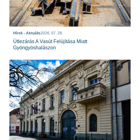
Hírek - Aktuális
2026. 07. 28.
Útlezárás A Vasút Felújítása Miatt
Gyöngyöshalászon