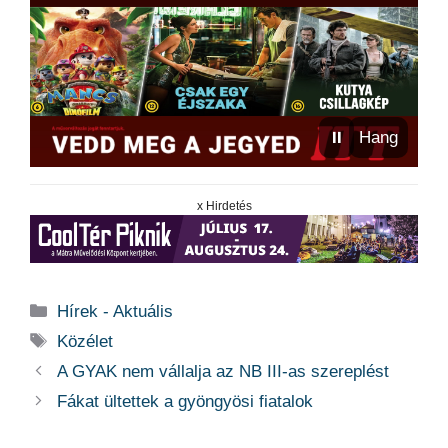
⏸
Hang
x Hirdetés
Kategória
Hírek - Aktuális
Címkék
Közélet
A GYAK nem vállalja az NB III-as szereplést
Fákat ültettek a gyöngyösi fiatalok