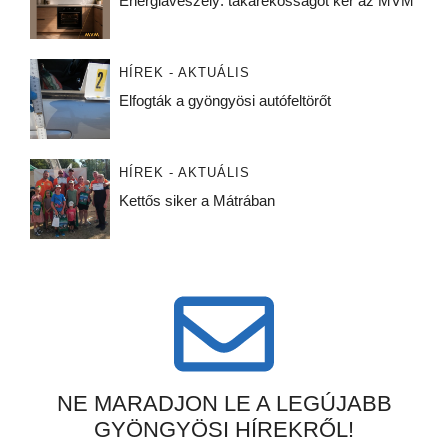
Energiaveszély: takarékosságot kér az MVM
HÍREK - AKTUÁLIS
Elfogták a gyöngyösi autófeltörőt
HÍREK - AKTUÁLIS
Kettős siker a Mátrában
NE MARADJON LE A LEGÚJABB
GYÖNGYÖSI HÍREKRŐL!