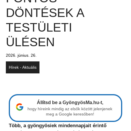
DÖNTÉSEK A
TESTÜLETI
ÜLÉSEN
2026. június. 26.
Hírek - Aktuális
Állítsd be a GyöngyösMa.hu-t,
hogy híreink mindig az elsők között jelenjenek
meg a Google keresőben!
Több, a gyöngyösiek mindennapjait érintő