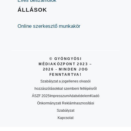
Éves beszámolók
ÁLLÁSOK
Online szerkesztő munkakör
© GYÖNGYÖSI
MÉDIAKÖZPONT 2023 –
2026 - MINDEN JOG
FENNTARTVA!
Szabályzat a jogellenes olvasói
hozzászólásokkal szembeni fellépésről
ÁSZF 2025
Impresszum
Adatvédelem
Kiadó
Önkormányzati Reklámhasznosítási
Szabályzat
Kapcsolat