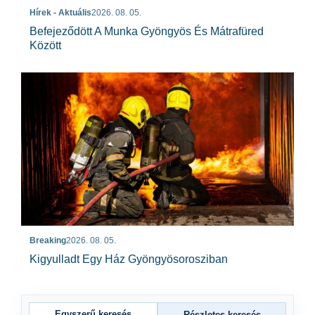
Hírek - Aktuális
2026. 08. 05.
Befejeződött A Munka Gyöngyös És Mátrafüred
Között
Breaking
2026. 08. 05.
Kigyulladt Egy Ház Gyöngyösorosziban
Egyszerű keresés
Részletes keresés