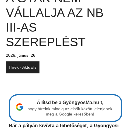
VÁLLALJA AZ NB
III-AS
SZEREPLÉST
2026. június. 26.
Hírek - Aktuális
Állítsd be a GyöngyösMa.hu-t,
hogy híreink mindig az elsők között jelenjenek
meg a Google keresőben!
Bár a pályán kivívta a lehetőséget, a Gyöngyösi