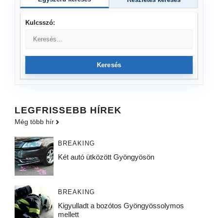
Kulcsszó:
Keresés
LEGFRISSEBB HÍREK
Még több hír
BREAKING
Két autó ütközött Gyöngyösön
BREAKING
Kigyulladt a bozótos Gyöngyössolymos
mellett