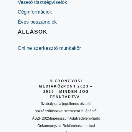
Vezető tisztségviselők
Céginformációk
Éves beszámolók
ÁLLÁSOK
Online szerkesztő munkakör
© GYÖNGYÖSI
MÉDIAKÖZPONT 2023 –
2026 - MINDEN JOG
FENNTARTVA!
Szabályzat a jogellenes olvasói
hozzászólásokkal szembeni fellépésről
ÁSZF 2025
Impresszum
Adatvédelem
Kiadó
Önkormányzati Reklámhasznosítási