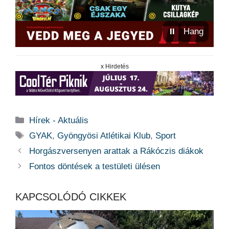
⏸
Hang
x Hirdetés
Kategória
Hírek - Aktuális
Címkék
GYAK
,
Gyöngyösi Atlétikai Klub
,
Sport
Horgászversenyen arattak a Rákóczis diákok
Fontos döntések a testületi ülésen
KAPCSOLÓDÓ CIKKEK