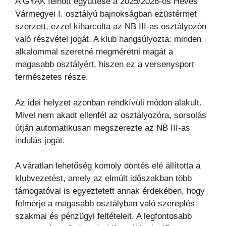
A GYAK felnőtt együttese a 2025/2026-os Heves
Vármegyei I. osztályú bajnokságban ezüstérmet
szerzett, ezzel kiharcolta az NB III-as osztályozón
való részvétel jogát. A klub hangsúlyozta: minden
alkalommal szeretné megméretni magát a
magasabb osztályért, hiszen ez a versenysport
természetes része.
Az idei helyzet azonban rendkívüli módon alakult.
Mivel nem akadt ellenfél az osztályozóra, sorsolás
útján automatikusan megszerezte az NB III-as
indulás jogát.
A váratlan lehetőség komoly döntés elé állította a
klubvezetést, amely az elmúlt időszakban több
támogatóval is egyeztetett annak érdekében, hogy
felmérje a magasabb osztályban való szereplés
szakmai és pénzügyi feltételeit. A legfontosabb