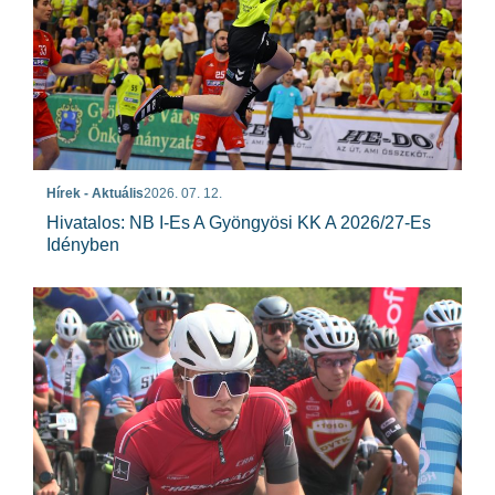
Hírek - Aktuális
2026. 07. 12.
Hivatalos: NB I-Es A Gyöngyösi KK A 2026/27-Es
Idényben