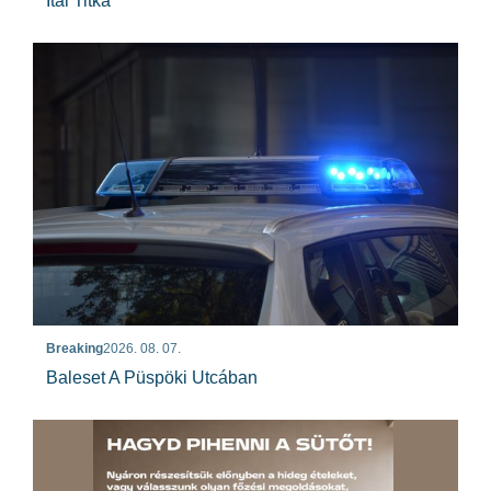
Ital Titka
Breaking
2026. 08. 07.
Baleset A Püspöki Utcában