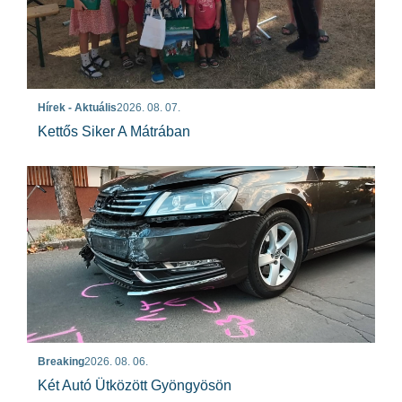
Hírek - Aktuális
2026. 08. 07.
Kettős Siker A Mátrában
Breaking
2026. 08. 06.
Két Autó Ütközött Gyöngyösön