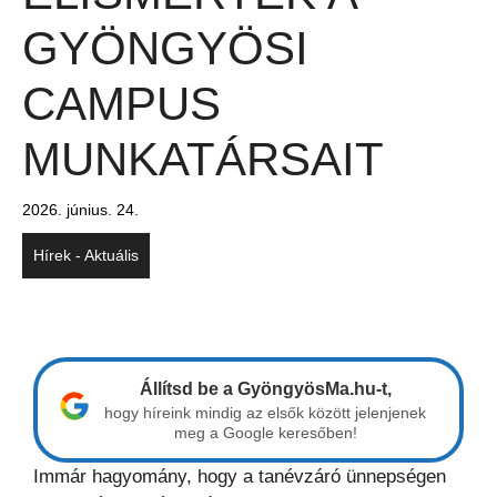
GYÖNGYÖSI
CAMPUS
MUNKATÁRSAIT
2026. június. 24.
Hírek - Aktuális
Állítsd be a GyöngyösMa.hu-t,
hogy híreink mindig az elsők között jelenjenek
meg a Google keresőben!
Immár hagyomány, hogy a tanévzáró ünnepségen