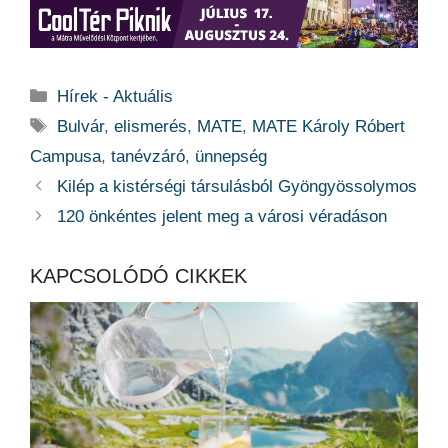
Kategória
Hírek - Aktuális
Címkék
Bulvár
,
elismerés
,
MATE
,
MATE Károly Róbert
Campusa
,
tanévzáró
,
ünnepség
Kilép a kistérségi társulásból Gyöngyössolymos
120 önkéntes jelent meg a városi véradáson
KAPCSOLÓDÓ CIKKEK