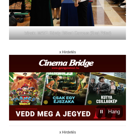
képek: MATE Károly Róbert Campus (Snoj Péter)
x Hirdetés
⏸
Hang
x Hirdetés