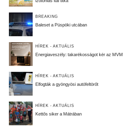
izotóniás ital titka
BREAKING
Baleset a Püspöki utcában
HÍREK - AKTUÁLIS
Energiaveszély: takarékosságot kér az MVM
HÍREK - AKTUÁLIS
Elfogták a gyöngyösi autófeltörőt
HÍREK - AKTUÁLIS
Kettős siker a Mátrában