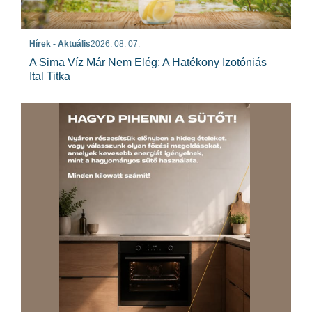
Hírek - Aktuális
2026. 08. 07.
A Sima Víz Már Nem Elég: A Hatékony Izotóniás
Ital Titka