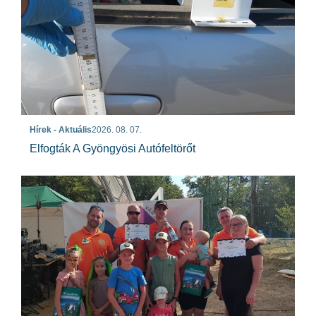
Hírek - Aktuális
2026. 08. 07.
Elfogták A Gyöngyösi Autófeltörőt