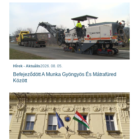
Hírek - Aktuális
2026. 08. 05.
Befejeződött A Munka Gyöngyös És Mátrafüred
Között