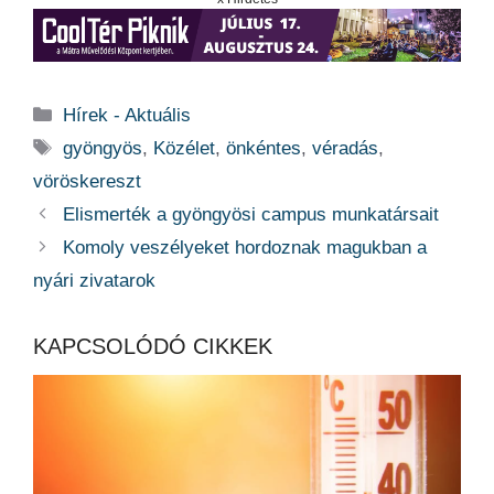
Kategória
Hírek - Aktuális
Címkék
gyöngyös
,
Közélet
,
önkéntes
,
véradás
,
vöröskereszt
Elismerték a gyöngyösi campus munkatársait
Komoly veszélyeket hordoznak magukban a
nyári zivatarok
KAPCSOLÓDÓ CIKKEK