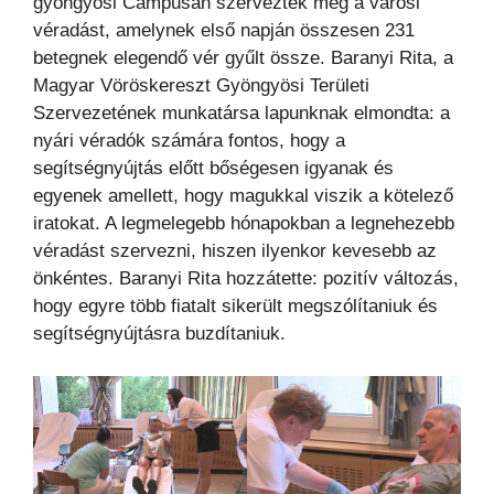
gyöngyösi Campusán szervezték meg a városi
véradást, amelynek első napján összesen 231
betegnek elegendő vér gyűlt össze. Baranyi Rita, a
Magyar Vöröskereszt Gyöngyösi Területi
Szervezetének munkatársa lapunknak elmondta: a
nyári véradók számára fontos, hogy a
segítségnyújtás előtt bőségesen igyanak és
egyenek amellett, hogy magukkal viszik a kötelező
iratokat. A legmelegebb hónapokban a legnehezebb
véradást szervezni, hiszen ilyenkor kevesebb az
önkéntes. Baranyi Rita hozzátette: pozitív változás,
hogy egyre több fiatalt sikerült megszólítaniuk és
segítségnyújtásra buzdítaniuk.