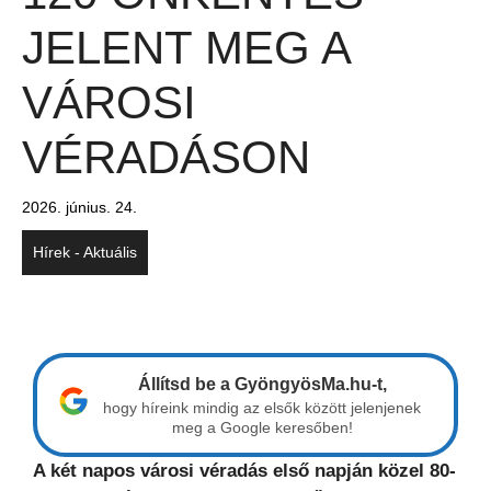
JELENT MEG A
VÁROSI
VÉRADÁSON
2026. június. 24.
Hírek - Aktuális
Állítsd be a GyöngyösMa.hu-t,
hogy híreink mindig az elsők között jelenjenek
meg a Google keresőben!
A két napos városi véradás első napján közel 80-