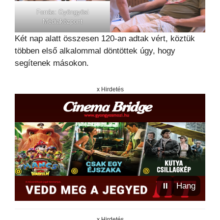
Forrás: Gyöngyösi
Médiaközpont
Két nap alatt összesen 120-an adtak vért, köztük
többen első alkalommal döntöttek úgy, hogy
segítenek másokon.
x Hirdetés
⏸
Hang
x Hirdetés