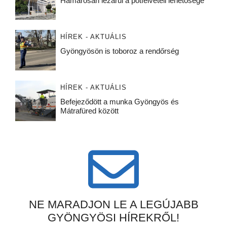
Hamarosan lezárul a pótfelvételi lehetősége
HÍREK - AKTUÁLIS
Gyöngyösön is toboroz a rendőrség
HÍREK - AKTUÁLIS
Befejeződött a munka Gyöngyös és
Mátrafüred között
NE MARADJON LE A LEGÚJABB
GYÖNGYÖSI HÍREKRŐL!