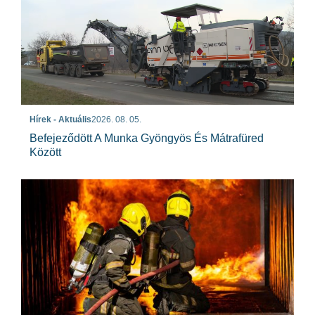
Hírek - Aktuális
2026. 08. 05.
Befejeződött A Munka Gyöngyös És Mátrafüred
Között