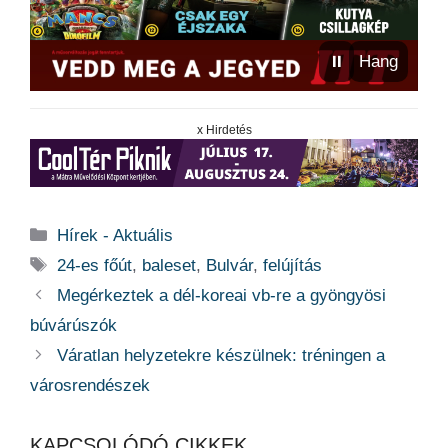
⏸
Hang
x Hirdetés
Kategória
Hírek - Aktuális
Címkék
24-es főút
,
baleset
,
Bulvár
,
felújítás
Megérkeztek a dél-koreai vb-re a gyöngyösi
búvárúszók
Váratlan helyzetekre készülnek: tréningen a
városrendészek
KAPCSOLÓDÓ CIKKEK