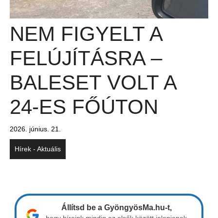
NEM FIGYELT A
FELÚJÍTÁSRA –
BALESET VOLT A
24-ES FŐÚTON
2026. június. 21.
Hírek - Aktuális
Állítsd be a GyöngyösMa.hu-t,