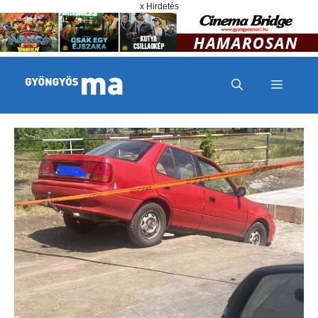
Megszakítás
Kilépés a tartalomba
x Hirdetés
MENÜ