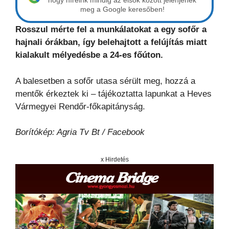
hogy híreink mindig az elsők között jelenjenek
meg a Google keresőben!
Rosszul mérte fel a munkálatokat a egy sofőr a
hajnali órákban, így belehajtott a felújítás miatt
kialakult mélyedésbe a 24-es főúton.
A balesetben a sofőr utasa sérült meg, hozzá a
mentők érkeztek ki – tájékoztatta lapunkat a Heves
Vármegyei Rendőr-főkapitányság.
Borítókép: Agria Tv Bt / Facebook
x Hirdetés