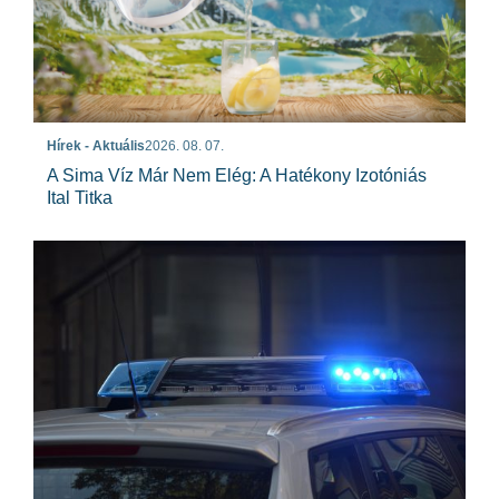
Hírek - Aktuális
2026. 08. 07.
A Sima Víz Már Nem Elég: A Hatékony Izotóniás
Ital Titka