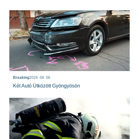
Breaking
2026. 08. 06.
Két Autó Ütközött Gyöngyösön