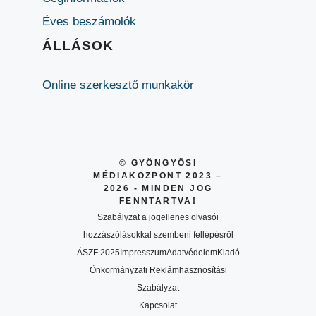
Éves beszámolók
ÁLLÁSOK
Online szerkesztő munkakör
© GYÖNGYÖSI
MÉDIAKÖZPONT 2023 –
2026 - MINDEN JOG
FENNTARTVA!
Szabályzat a jogellenes olvasói
hozzászólásokkal szembeni fellépésről
ÁSZF 2025
Impresszum
Adatvédelem
Kiadó
Önkormányzati Reklámhasznosítási
Szabályzat
Kapcsolat