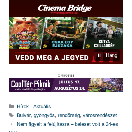
⏸
Hang
x Hirdetés
Kategória
Hírek - Aktuális
Címkék
Bulvár
,
gyöngyös
,
rendőrség
,
városrendészet
Nem figyelt a felújításra – baleset volt a 24-es