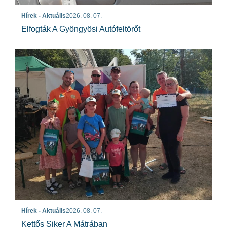
Hírek - Aktuális
2026. 08. 07.
Elfogták A Gyöngyösi Autófeltörőt
Hírek - Aktuális
2026. 08. 07.
Kettős Siker A Mátrában