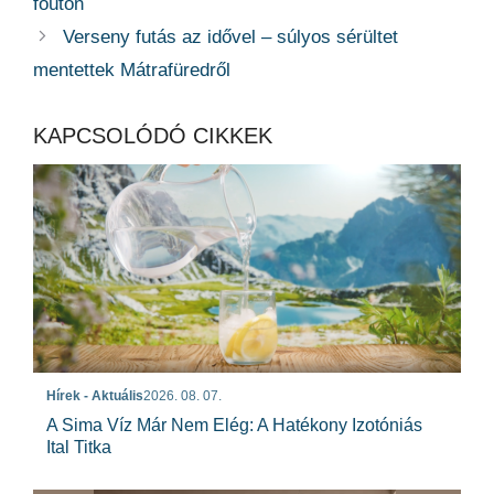
főúton
Verseny futás az idővel – súlyos sérültet
mentettek Mátrafüredről
KAPCSOLÓDÓ CIKKEK
Hírek - Aktuális
2026. 08. 07.
A Sima Víz Már Nem Elég: A Hatékony Izotóniás
Ital Titka