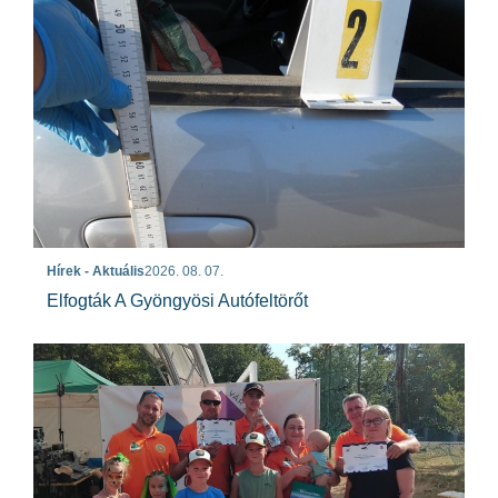
Hírek - Aktuális
2026. 08. 07.
Elfogták A Gyöngyösi Autófeltörőt