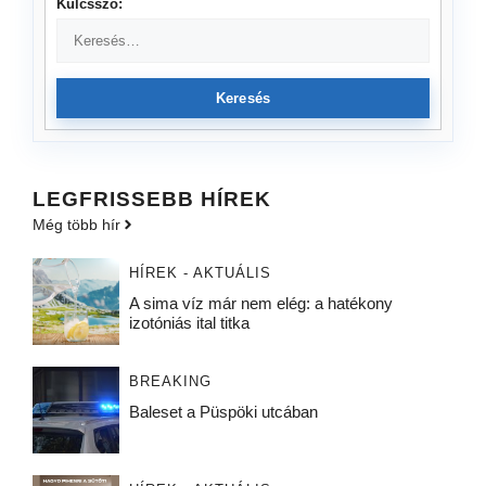
Kulcsszó:
Keresés
LEGFRISSEBB HÍREK
Még több hír
HÍREK - AKTUÁLIS
A sima víz már nem elég: a hatékony
izotóniás ital titka
BREAKING
Baleset a Püspöki utcában