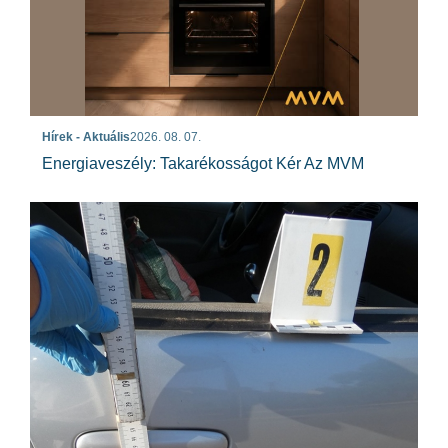
Hírek - Aktuális
2026. 08. 07.
Energiaveszély: Takarékosságot Kér Az MVM