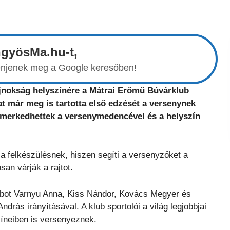
ngyösMa.hu-t,
elenjenek meg a Google keresőben!
ajnokság helyszínére a Mátrai Erőmű Búvárklub
t már meg is tartotta első edzését a versenynek
smerkedhettek a versenymedencével és a helyszín
a felkészülésnek, hiszen segíti a versenyzőket a
an várják a rajtot.
ubot Varnyu Anna, Kiss Nándor, Kovács Megyer és
drás irányításával. A klub sportolói a világ legjobbjai
íneiben is versenyeznek.