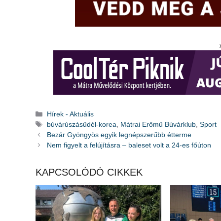
Kategória
Hírek - Aktuális
Címkék
búvárúszásűdél-korea
,
Mátrai Erőmű Búvárklub
,
Sport
Bezár Gyöngyös egyik legnépszerűbb étterme
Nem figyelt a felújításra – baleset volt a 24-es főúton
KAPCSOLÓDÓ CIKKEK