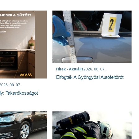
Hírek - Aktuális
2026. 08. 07.
Elfogták A Gyöngyösi Autófeltörőt
2026. 08. 07.
ly: Takarékosságot