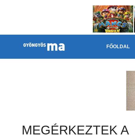
Megszakítás
Kilépés a tartalomba
FŐOLDAL
MEGÉRKEZTEK A