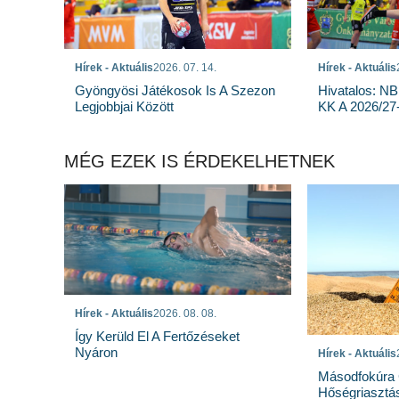
Hírek - Aktuális
2026. 07. 14.
Hírek - Aktuális
Gyöngyösi Játékosok Is A Szezon
Hivatalos: NB
Legjobbjai Között
KK A 2026/27
MÉG EZEK IS ÉRDEKELHETNEK
Hírek - Aktuális
2026. 08. 08.
Így Kerüld El A Fertőzéseket
Nyáron
Hírek - Aktuális
Másodfokúra 
Hőségriasztá