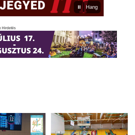
⏸
Hang
x Hirdetés