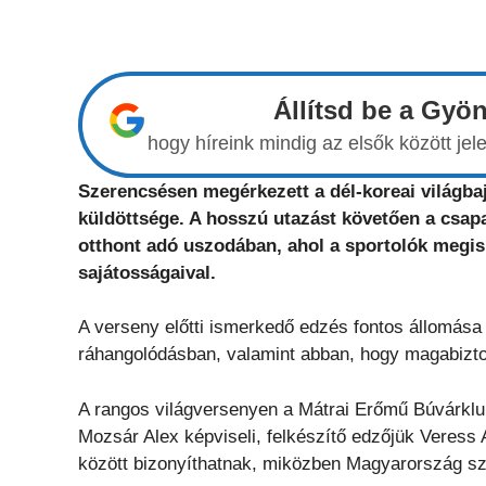
Állítsd be a Gyö
hogy híreink mindig az elsők között j
Szerencsésen megérkezett a dél-koreai világb
küldöttsége. A hosszú utazást követően a csapa
otthont adó uszodában, ahol a sportolók megi
sajátosságaival.
A verseny előtti ismerkedő edzés fontos állomása 
ráhangolódásban, valamint abban, hogy magabiztos
A rangos világversenyen a Mátrai Erőmű Búvárkl
Mozsár Alex képviseli, felkészítő edzőjük Veress An
között bizonyíthatnak, miközben Magyarország sz