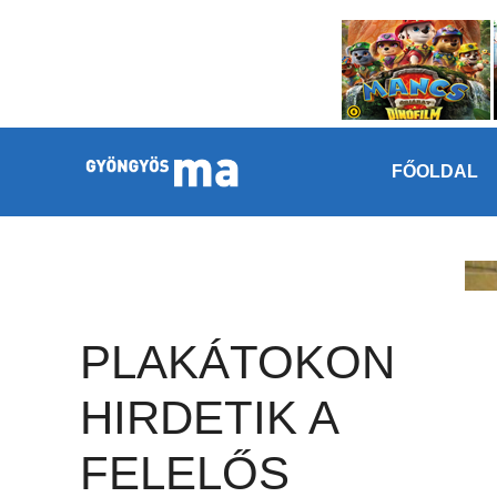
Megszakítás
Kilépés a tartalomba
FŐOLDAL
PLAKÁTOKON
HIRDETIK A
FELELŐS