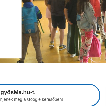
ngyösMa.hu-t,
elenjenek meg a Google keresőben!