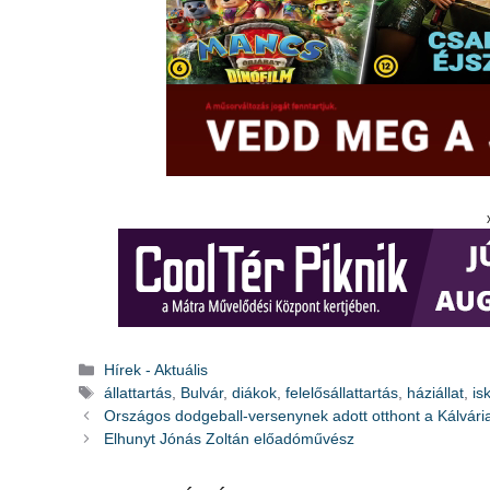
Kategória
Hírek - Aktuális
Címkék
állattartás
,
Bulvár
,
diákok
,
felelősállattartás
,
háziállat
,
is
Országos dodgeball-versenynek adott otthont a Kálvári
Elhunyt Jónás Zoltán előadóművész