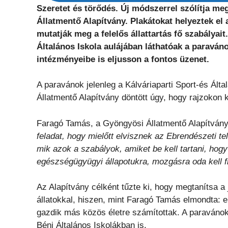
Szeretet és törődés. Új módszerrel szólítja m
Állatmentő Alapítvány. Plakátokat helyeztek el
mutatják meg a felelős állattartás fő szabályait
Általános Iskola aulájában láthatóak a paraváno
intézményeibe is eljusson a fontos üzenet.
A paravánok jelenleg a Kálváriaparti Sport-és Ált
Állatmentő Alapítvány döntött úgy, hogy rajzokon ke
Faragó Tamás, a Gyöngyösi Állatmentő Alapítvány 
feladat, hogy mielőtt elvisznek az Ebrendészeti te
mik azok a szabályok, amiket be kell tartani, hogy
egészségügyügyi állapotukra, mozgásra oda kell fig
Az Alapítvány célként tűzte ki, hogy megtanítsa a 
állatokkal, hiszen, mint Faragó Tamás elmondta: el
gazdik más közös életre számítottak. A paravánok
Béni Általános Iskolákban is.