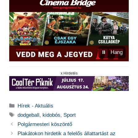
⏸
Hang
x Hirdetés
Kategória
Hírek - Aktuális
Címkék
dodgeball
,
kidobós
,
Sport
Polgármesteri köszöntő
Plakátokon hirdetik a felelős állattartást az