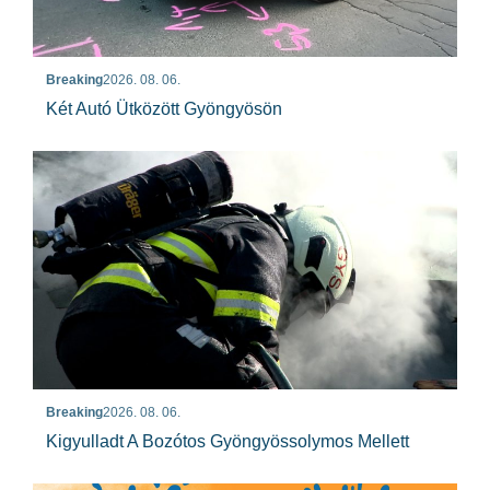
Breaking
2026. 08. 06.
Két Autó Ütközött Gyöngyösön
Breaking
2026. 08. 06.
Kigyulladt A Bozótos Gyöngyössolymos Mellett