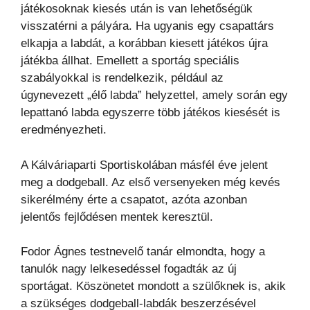
játékosoknak kiesés után is van lehetőségük
visszatérni a pályára. Ha ugyanis egy csapattárs
elkapja a labdát, a korábban kiesett játékos újra
játékba állhat. Emellett a sportág speciális
szabályokkal is rendelkezik, például az
úgynevezett „élő labda” helyzettel, amely során egy
lepattanó labda egyszerre több játékos kiesését is
eredményezheti.
A Kálváriaparti Sportiskolában másfél éve jelent
meg a dodgeball. Az első versenyeken még kevés
sikerélmény érte a csapatot, azóta azonban
jelentős fejlődésen mentek keresztül.
Fodor Ágnes testnevelő tanár elmondta, hogy a
tanulók nagy lelkesedéssel fogadták az új
sportágat. Köszönetet mondott a szülőknek is, akik
a szükséges dodgeball-labdák beszerzésével