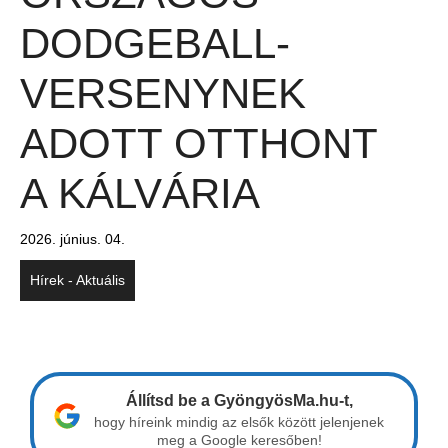
DODGEBALL-
VERSENYNEK
ADOTT OTTHONT
A KÁLVÁRIA
2026. június. 04.
Hírek - Aktuális
Állítsd be a GyöngyösMa.hu-t,
hogy híreink mindig az elsők között jelenjenek
meg a Google keresőben!