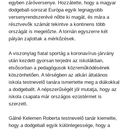
egyben záróversenye. Hozzátette, hogy a magyar
dodgeball-sorozat Európa egyik legnagyobb
versenyrendszerévé nőtte ki magát, és mára a
résztvevők számát tekintve a kontinens több
országát is megelőzte. A tornán egyszerre két
pályán zajlottak a mérkőzések.
A viszonylag fiatal sportág a koronavírus-járvány
után kezdett gyorsan terjedni az iskolákban,
elsősorban a pedagógusok közreműködésének
köszönhetően. A térségben az atkári általános
iskola testnevelő tanára ismertette meg a diákokkal
a dodgeballt. A népszerűségét jól mutatja, hogy az
iskola csapata már országos ezüstérmet is
szerzett.
Gálné Kelemen Roberta testnevelő tanár kiemelte,
hogy a dodgeball egyik különlegessége, hogy a