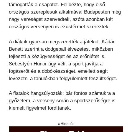
támogatták a csapatot. Felidézte, hogy első
országos szereplésük alkalmával Budapesten még
nagy vereséget szenvedtek, azóta azonban két
országos versenyen is ezüstérmet szereztek.
A diákok gyorsan megszerették a játékot. Kádár
Benett szerint a dodgeball élvezetes, miközben
fejleszti a kézügyességet és az erőnlétet is.
Sebestyén Hunor úgy véli, a sport javítja a
fogáserőt és a dobókészséget, emellett segít
levezetni a tanulókban felgyülemlett feszültséget.
A fiatalok hangsúlyozták: bár fontos számukra a
győzelem, a verseny során a sportszerűségre is
kiemelt figyelmet fordítanak.
x Hirdetés