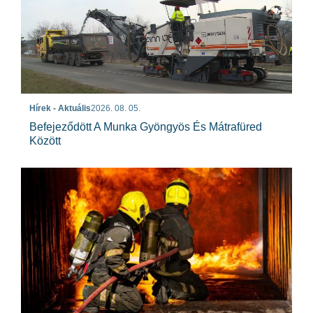
Hírek - Aktuális
2026. 08. 05.
Befejeződött A Munka Gyöngyös És Mátrafüred
Között