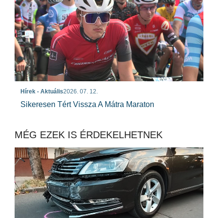
Hírek - Aktuális
2026. 07. 12.
Sikeresen Tért Vissza A Mátra Maraton
MÉG EZEK IS ÉRDEKELHETNEK