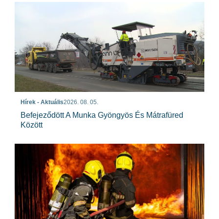
Hírek - Aktuális
2026. 08. 05.
Befejeződött A Munka Gyöngyös És Mátrafüred
Között