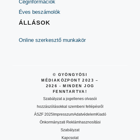
Céginformációk
Éves beszámolók
ÁLLÁSOK
Online szerkesztő munkakör
© GYÖNGYÖSI
MÉDIAKÖZPONT 2023 –
2026 - MINDEN JOG
FENNTARTVA!
Szabályzat a jogellenes olvasói
hozzászólásokkal szembeni fellépésről
ÁSZF 2025
Impresszum
Adatvédelem
Kiadó
Önkormányzati Reklámhasznosítási
Szabályzat
Kapcsolat