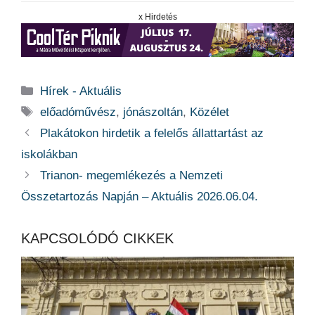
x Hirdetés
Kategória
Hírek - Aktuális
Címkék
előadóművész
,
jónászoltán
,
Közélet
Plakátokon hirdetik a felelős állattartást az
iskolákban
Trianon- megemlékezés a Nemzeti
Összetartozás Napján – Aktuális 2026.06.04.
KAPCSOLÓDÓ CIKKEK