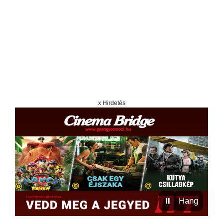
x Hirdetés
⏸
Hang