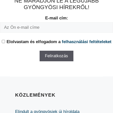
NE MARADJON LE A LEGÚJABB
GYÖNGYÖSI HÍREKRŐL!
E-mail cím:
Elolvastam és elfogadom a
felhasználási feltételeket
KÖZLEMÉNYEK
Elindult a gyöngyösiek új híroldala