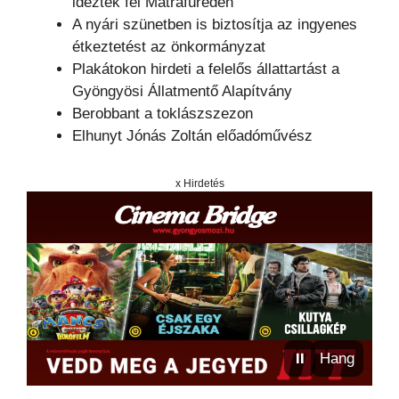
idézték fel Mátrafüreden
A nyári szünetben is biztosítja az ingyenes
étkeztetést az önkormányzat
Plakátokon hirdeti a felelős állattartást a
Gyöngyösi Állatmentő Alapítvány
Berobbant a toklászszezon
Elhunyt Jónás Zoltán előadóművész
x Hirdetés
⏸
Hang