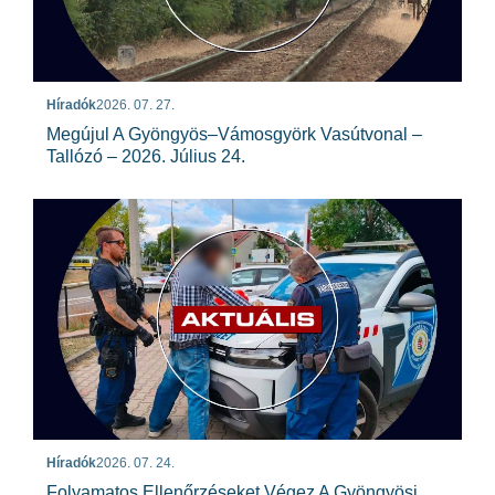
Híradók
2026. 07. 27.
Megújul A Gyöngyös–Vámosgyörk Vasútvonal –
Tallózó – 2026. Július 24.
Híradók
2026. 07. 24.
Folyamatos Ellenőrzéseket Végez A Gyöngyösi