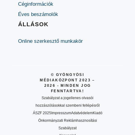
Céginformációk
Éves beszámolók
ÁLLÁSOK
Online szerkesztő munkakör
© GYÖNGYÖSI
MÉDIAKÖZPONT 2023 –
2026 - MINDEN JOG
FENNTARTVA!
Szabályzat a jogellenes olvasói
hozzászólásokkal szembeni fellépésről
ÁSZF 2025
Impresszum
Adatvédelem
Kiadó
Önkormányzati Reklámhasznosítási
Szabályzat