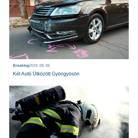
Breaking
2026. 08. 06.
Két Autó Ütközött Gyöngyösön