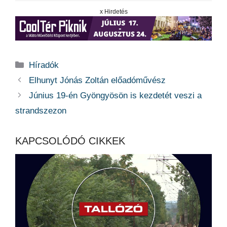
x Hirdetés
Kategória
Híradók
Elhunyt Jónás Zoltán előadóművész
Június 19-én Gyöngyösön is kezdetét veszi a
strandszezon
KAPCSOLÓDÓ CIKKEK