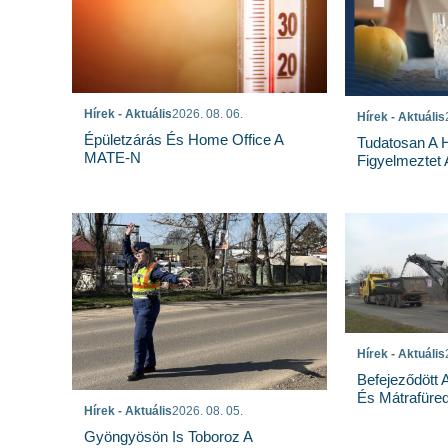
Hírek - Aktuális
2026. 08. 06.
Hírek - Aktuális
Épületzárás És Home Office A
Tudatosan A 
MATE-N
Figyelmeztet
Hírek - Aktuális
Befejeződött
És Mátrafüred
Hírek - Aktuális
2026. 08. 05.
Gyöngyösön Is Toboroz A