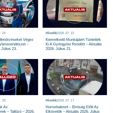
. 24.
Híradók
2026. 07. 22.
llenőrzéseket Végez
Kiemelkedő Munkájáért Tüntették
Városrendészet –
Ki A Gyöngyösi Rendőrt – Aktuális
 Július 23.
2026. Július 21.
. 20.
Híradók
2026. 07. 17.
ak Az
Horrorbaleset – Bíróság Előtt Az
rek – Tallózó – 2026.
Elkövetők – Aktuális 2026. Július