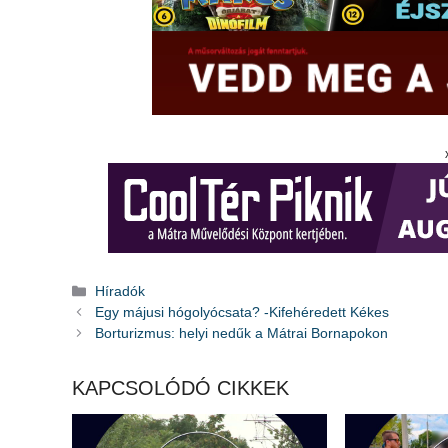
Kategória
Híradók
Egy májusi hógolyócsata? -Kifehéredett Kékes
Borturizmus: helyi nedűk a Mátrai Bornapokon
KAPCSOLÓDÓ CIKKEK