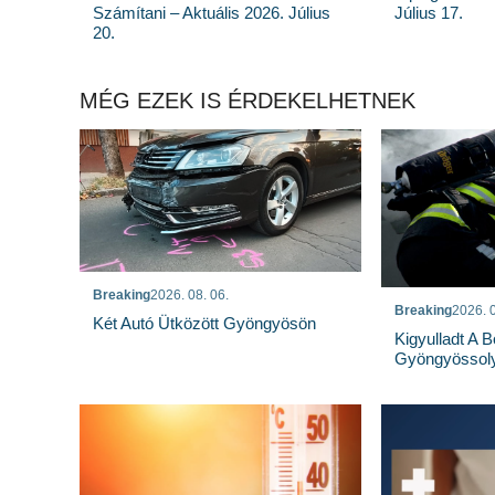
Számítani – Aktuális 2026. Július
Július 17.
20.
MÉG EZEK IS ÉRDEKELHETNEK
Breaking
2026. 08. 06.
Breaking
2026. 0
Két Autó Ütközött Gyöngyösön
Kigyulladt A 
Gyöngyössoly