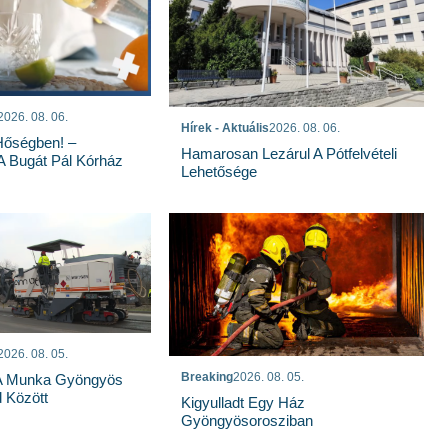
2026. 08. 06.
Hírek - Aktuális
2026. 08. 06.
Hőségben! –
Hamarosan Lezárul A Pótfelvételi
 A Bugát Pál Kórház
Lehetősége
2026. 08. 05.
Breaking
2026. 08. 05.
 A Munka Gyöngyös
 Között
Kigyulladt Egy Ház
Gyöngyösorosziban