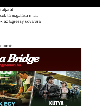
 átjárót
esek támogatása miatt
tek az Egressy udvarára
t
x Hirdetés