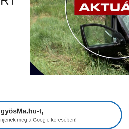
ŐRT
ngyösMa.hu-t,
elenjenek meg a Google keresőben!