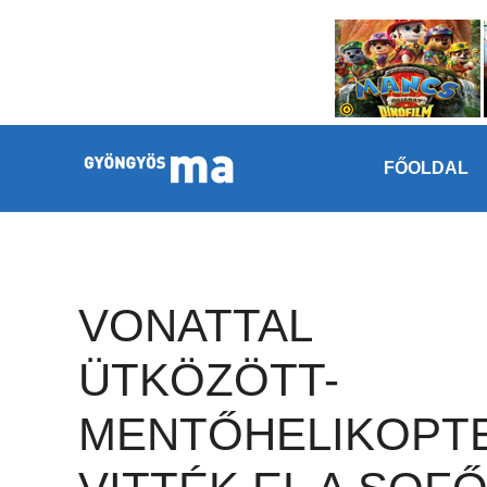
Megszakítás
Kilépés a tartalomba
FŐOLDAL
VONATTAL
ÜTKÖZÖTT-
MENTŐHELIKOPT