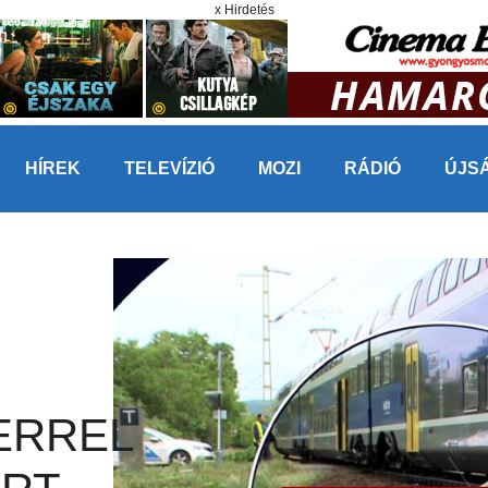
x Hirdetés
HÍREK
TELEVÍZIÓ
MOZI
RÁDIÓ
ÚJS
ERREL