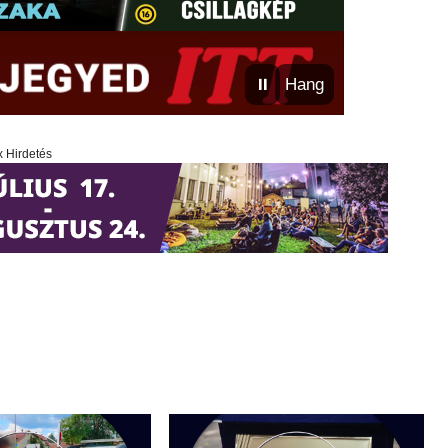
⏸
Hang
x Hirdetés