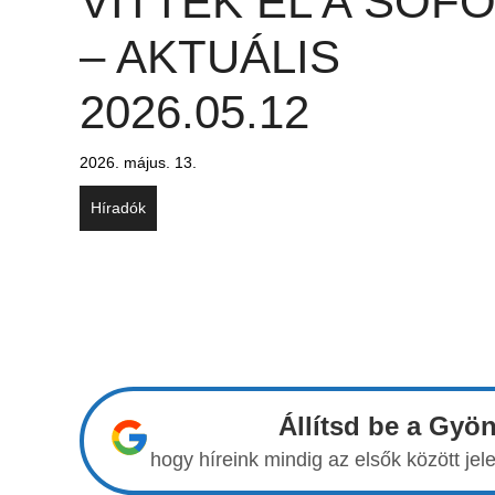
VITTÉK EL A SOF
– AKTUÁLIS
2026.05.12
2026. május. 13.
Híradók
Állítsd be a Gyö
hogy híreink mindig az elsők között j