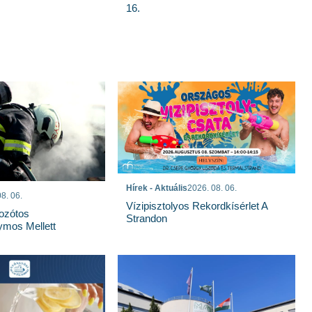
16.
Hírek - Aktuális
2026. 08. 06.
8. 06.
Vízipisztolyos Rekordkísérlet A
Bozótos
Strandon
mos Mellett