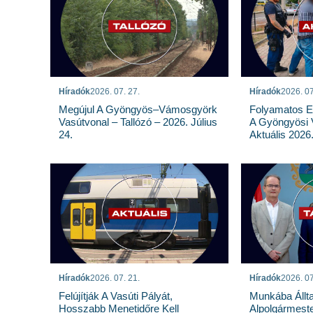
Híradók
2026. 07. 27.
Híradók
2026. 07
Megújul A Gyöngyös–Vámosgyörk
Folyamatos E
Vasútvonal – Tallózó – 2026. Július
A Gyöngyösi 
24.
Aktuális 2026.
Híradók
2026. 07. 21.
Híradók
2026. 07
Felújítják A Vasúti Pályát,
Munkába Állt
Hosszabb Menetidőre Kell
Alpolgármeste