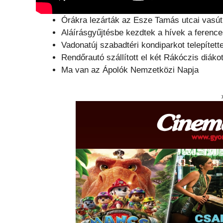
Órákra lezárták az Esze Tamás utcai vasúti
Aláírásgyűjtésbe kezdtek a hívek a ferenc
Vadonatúj szabadtéri kondiparkot telepítet
Rendőrautó szállított el két Rákóczis diáko
Ma van az Ápolók Nemzetközi Napja