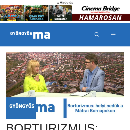
Megszakítás
Kilépés a tartalomba
x Hirdetés
MENÜ
BORTURIZMUS: