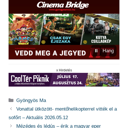
⏸
Hang
x Hirdetés
Kategória
Gyöngyös Ma
Vonattal ütközött- mentőhelikopterrel vitték el a
sofőrt – Aktuális 2026.05.12
Mézédes és lédús – érik a magyar eper