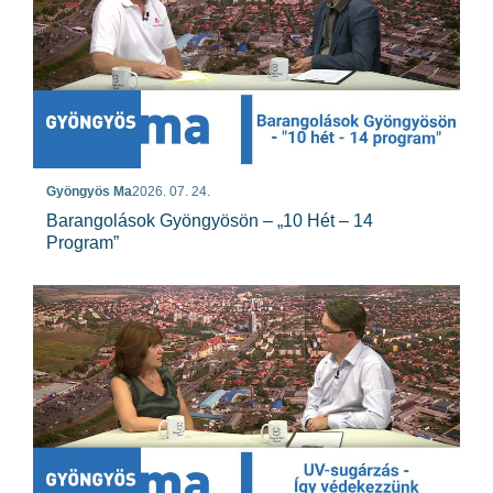
Gyöngyös Ma
2026. 07. 24.
Barangolások Gyöngyösön – „10 Hét – 14
Program”