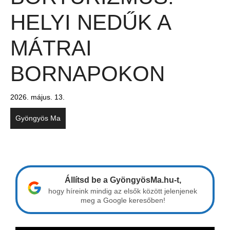
HELYI NEDŰK A
MÁTRAI
BORNAPOKON
2026. május. 13.
Gyöngyös Ma
Állítsd be a GyöngyösMa.hu-t,
hogy híreink mindig az elsők között jelenjenek
meg a Google keresőben!