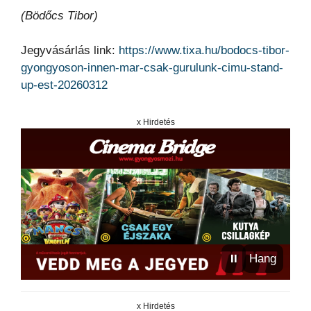
(Bödőcs Tibor)
Jegyvásárlás link:
https://www.tixa.hu/bodocs-tibor-
gyongyoson-innen-mar-csak-gurulunk-cimu-stand-
up-est-20260312
x Hirdetés
⏸
Hang
x Hirdetés