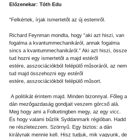
Előzenekar: Tóth Edu
“Felkértek, írjak ismertetőt az új estemről.
Richard Feynman mondta, hogy “aki azt hiszi, van
fogalma a kvantummechanikáról, annak fogalma
sincs a kvantummechanikáról.” Aki azt hiszi, össze
tud hozni egy ismertetőt a majd estéről
estére, asszociációkból felépülő műsoráról, az nem
tud majd összehozni egy estéről
estére, asszociációkból felépülő műsort.
A politikát érintem majd. Minden bizonnyal. Főleg a
dán mezőgazdaság gondjait veszem górcső alá.
Meg hogy ami a Folketingben megy, az egy vicc.
És hogy valami bűzlik Syddanmark régióban. Hadd
ne részletezzem. Szörnyű. Egy biztos: a dán
királynak mennie kell. Hisz tudjuk, mik vagyunk, de