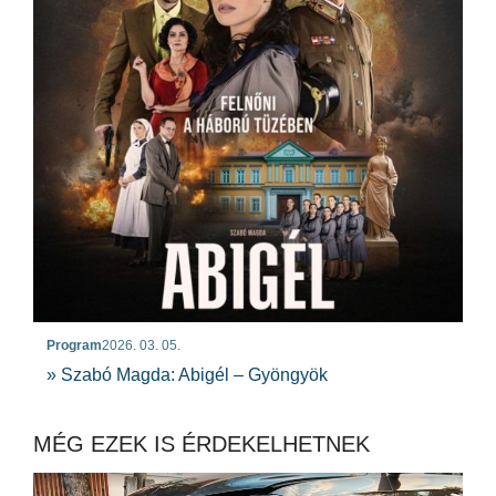
Program
2026. 03. 05.
» Szabó Magda: Abigél – Gyöngyök
MÉG EZEK IS ÉRDEKELHETNEK