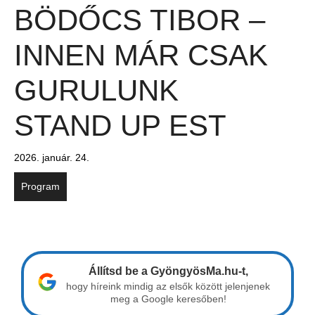
BÖDŐCS TIBOR –
INNEN MÁR CSAK
GURULUNK
STAND UP EST
2026. január. 24.
Program
Állítsd be a GyöngyösMa.hu-t,
hogy híreink mindig az elsők között jelenjenek
meg a Google keresőben!