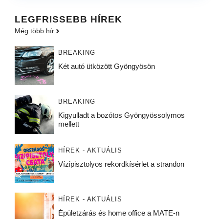
LEGFRISSEBB HÍREK
Még több hír
BREAKING
Két autó ütközött Gyöngyösön
BREAKING
Kigyulladt a bozótos Gyöngyössolymos
mellett
HÍREK - AKTUÁLIS
Vízipisztolyos rekordkísérlet a strandon
HÍREK - AKTUÁLIS
Épületzárás és home office a MATE-n