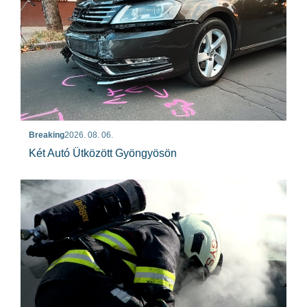
Breaking
2026. 08. 06.
Két Autó Ütközött Gyöngyösön