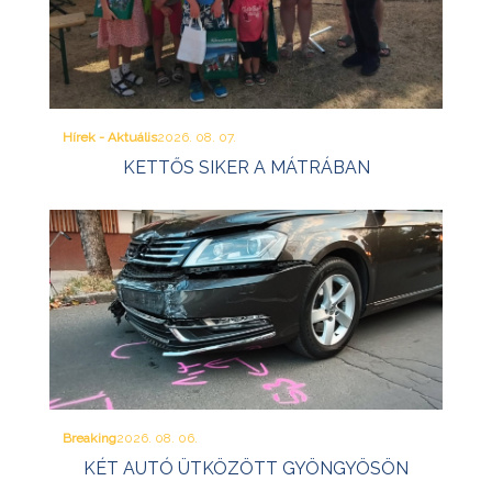
Hírek - Aktuális
2026. 08. 07.
KETTŐS SIKER A MÁTRÁBAN
Breaking
2026. 08. 06.
KÉT AUTÓ ÜTKÖZÖTT GYÖNGYÖSÖN