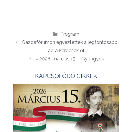
Kategória
Program
Gazdafórumon egyeztettek a legfontosabb
agrárkérdésekről
» 2026. március 15. – Gyöngyök
KAPCSOLÓDÓ CIKKEK