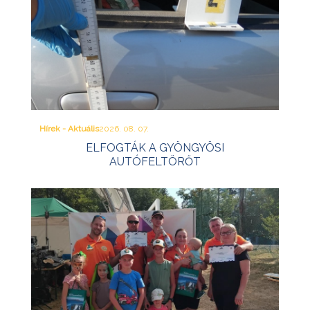
Hírek - Aktuális
2026. 08. 07.
ELFOGTÁK A GYÖNGYÖSI
AUTÓFELTÖRŐT