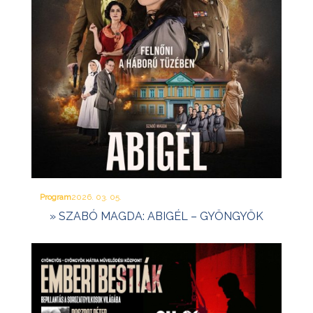
Program
2026. 03. 05.
» SZABÓ MAGDA: ABIGÉL – GYÖNGYÖK