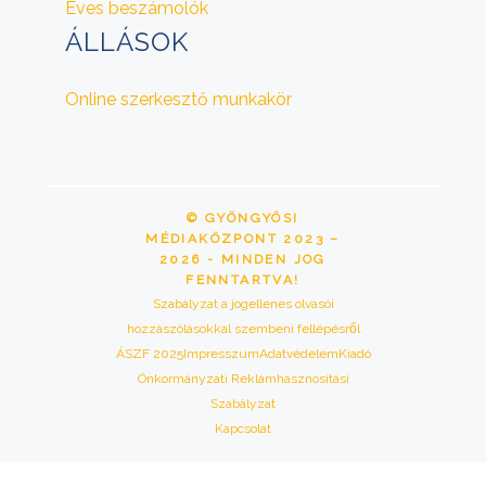
Éves beszámolók
ÁLLÁSOK
Online szerkesztő munkakör
© GYÖNGYÖSI
MÉDIAKÖZPONT 2023 –
2026 - MINDEN JOG
FENNTARTVA!
Szabályzat a jogellenes olvasói
hozzászólásokkal szembeni fellépésről
ÁSZF 2025
Impresszum
Adatvédelem
Kiadó
Önkormányzati Reklámhasznosítási
Szabályzat
Kapcsolat