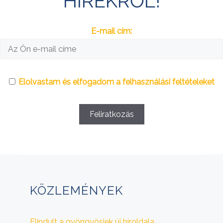
HÍREKRŐL!
E-mail cím:
Elolvastam és elfogadom a
felhasználási feltételeket
KÖZLEMÉNYEK
Elindult a gyöngyösiek új híroldala