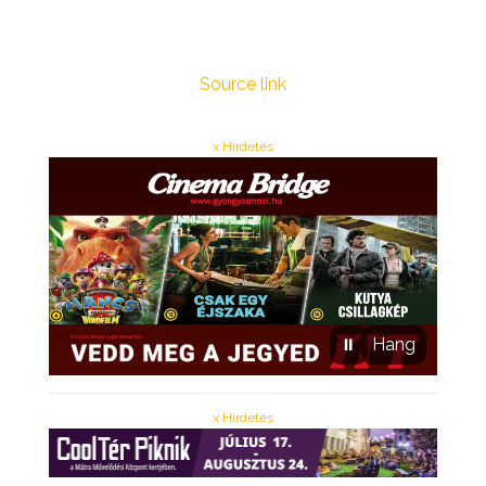
Source link
x Hirdetés
⏸
Hang
x Hirdetés