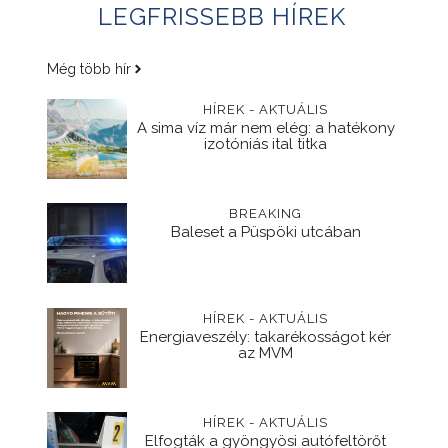
LEGFRISSEBB HÍREK
Még több hír
HÍREK - AKTUÁLIS
A sima víz már nem elég: a hatékony
izotóniás ital titka
BREAKING
Baleset a Püspöki utcában
HÍREK - AKTUÁLIS
Energiaveszély: takarékosságot kér
az MVM
HÍREK - AKTUÁLIS
Elfogták a gyöngyösi autófeltörőt