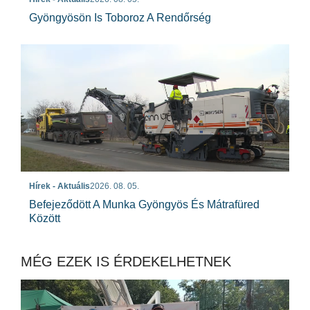
Gyöngyösön Is Toboroz A Rendőrség
Hírek - Aktuális
2026. 08. 05.
Befejeződött A Munka Gyöngyös És Mátrafüred
Között
MÉG EZEK IS ÉRDEKELHETNEK