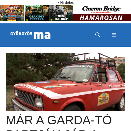
Megszakítás
Kilépés a tartalomba
x Hirdetés
MENÜ
MÁR A GARDA-TÓ