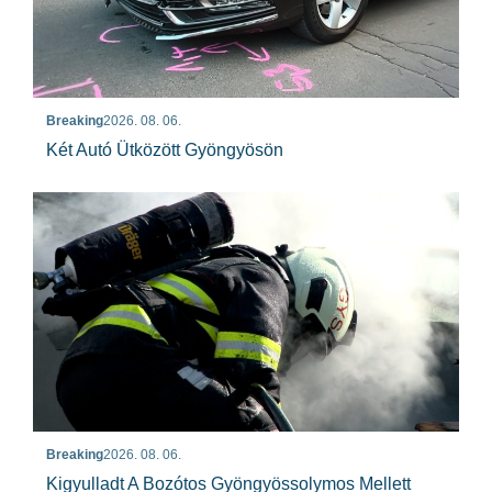
Breaking
2026. 08. 06.
Két Autó Ütközött Gyöngyösön
Breaking
2026. 08. 06.
Kigyulladt A Bozótos Gyöngyössolymos Mellett