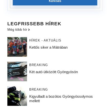
Keresés
LEGFRISSEBB HÍREK
Még több hír
HÍREK - AKTUÁLIS
Kettős siker a Mátrában
BREAKING
Két autó ütközött Gyöngyösön
BREAKING
Kigyulladt a bozótos Gyöngyössolymos
mellett