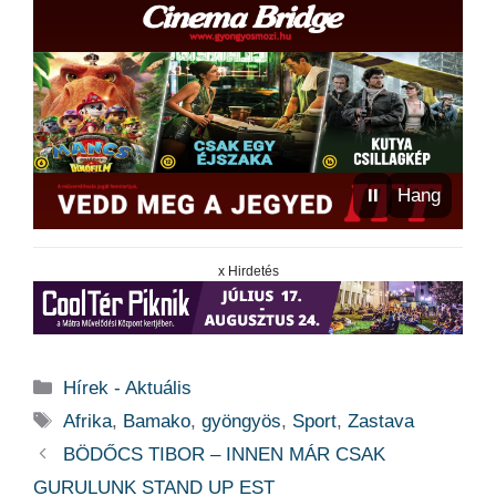
⏸
Hang
x Hirdetés
Kategória
Hírek - Aktuális
Címkék
Afrika
,
Bamako
,
gyöngyös
,
Sport
,
Zastava
BÖDŐCS TIBOR – INNEN MÁR CSAK
GURULUNK STAND UP EST