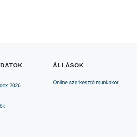
ADATOK
ÁLLÁSOK
Online szerkesztő munkakör
ódex 2026
lők