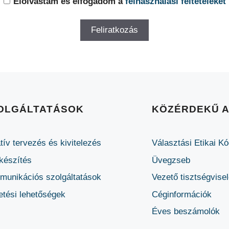
Elolvastam és elfogadom a
felhasználási feltételeket
OLGÁLTATÁSOK
KÖZÉRDEKŰ 
tív tervezés és kivitelezés
Választási Etikai K
készítés
Üvegzseb
unikációs szolgáltatások
Vezető tisztségvise
etési lehetőségek
Céginformációk
Éves beszámolók