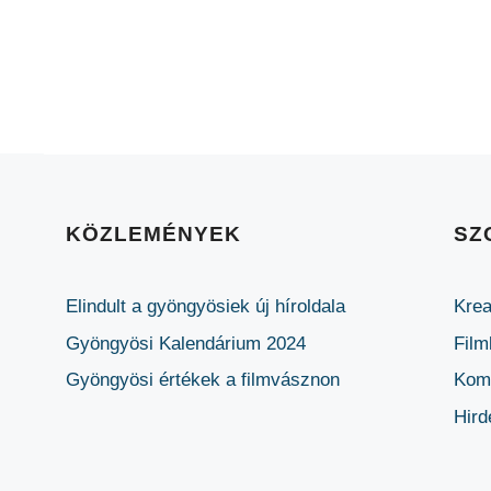
KÖZLEMÉNYEK
SZ
Elindult a gyöngyösiek új híroldala
Krea
Gyöngyösi Kalendárium 2024
Film
Gyöngyösi értékek a filmvásznon
Komm
Hird