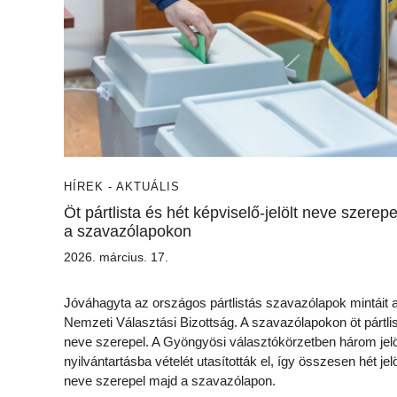
HÍREK - AKTUÁLIS
Öt pártlista és hét képviselő-jelölt neve szerepe
a szavazólapokon
2026. március. 17.
Jóváhagyta az országos pártlistás szavazólapok mintáit 
Nemzeti Választási Bizottság. A szavazólapokon öt pártli
neve szerepel. A Gyöngyösi választókörzetben három jelö
nyilvántartásba vételét utasították el, így összesen hét jelö
neve szerepel majd a szavazólapon.