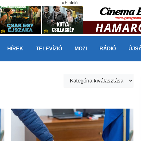
x Hirdetés
HÍREK
TELEVÍZIÓ
MOZI
RÁDIÓ
ÚJS
Kategóriák