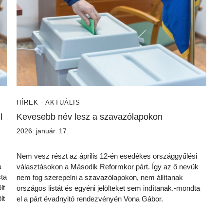
HÍREK - AKTUÁLIS
l
Kevesebb név lesz a szavazólapokon
2026. január. 17.
Nem vesz részt az április 12-én esedékes országgyűlési
a
választásokon a Második Reformkor párt. Így az ő nevük
sta
nem fog szerepelni a szavazólapokon, nem állítanak
lt
országos listát és egyéni jelölteket sem indítanak.-mondta
lt
el a párt évadnyitó rendezvényén Vona Gábor.